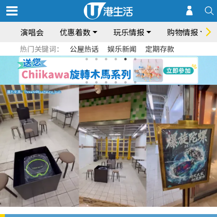
演唱会
优惠着数
玩乐情报
购物情报
热门关键词：
公屋热话
娱乐新闻
定期存款