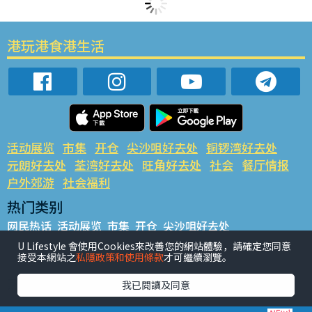
港玩港食港生活
活动展览
市集
开仓
尖沙咀好去处
铜锣湾好去处
元朗好去处
荃湾好去处
旺角好去处
社会
餐厅情报
户外郊游
社会福利
热门类别
网民热话
活动展览
市集
开仓
尖沙咀好去处
铜锣湾好去处
元朗好去处
荃湾好去处
旺角好去处
社会
U Lifestyle 會使用Cookies來改善您的網站體驗，請確定您同意
接受本網站之
私隱政策和使用條款
才可繼續瀏覽。
餐厅情报
户外郊游
热门标签
我已閱讀及同意
#UGO揾好去处
#人气活动推介
#美食社群热话