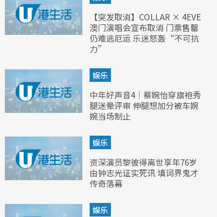
【突发取消】COLLAR × 4EVE
澳门演唱会宣布取消 门票售罄
仍难逃厄运 乐迷怒轰“不可抗
力”
娱乐
中年好声音4｜蔡婉怡穿旗袍秀
腿迷晕评审 伸腿想加分被车婉
婉当场制止
娱乐
资深演员黎彼得离世享年76岁
由钟志光证实死讯 填词界鬼才
传奇落幕
娱乐