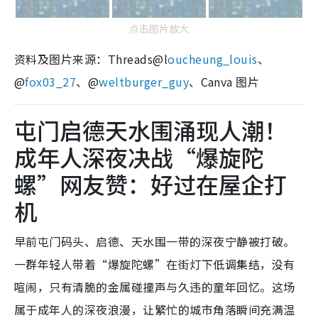
点击图片放大
资料及图片来源：Threads@l
oucheung_louis
、
@
fox03_27
、@
weltburger_guy
、Canva 图片
屯门启德天水围涌现人潮！
成年人深夜决战“爆旋陀
螺”网友赞：好过在屋企打
机
早前屯门码头、启德、天水围一带的深夜宁静被打破。
一群年轻人带着“爆旋陀螺”在街灯下低调集结，没有
喧闹，只有清脆的金属碰撞声与久违的童年回忆。这场
属于成年人的深夜浪漫，让繁忙的城市角落瞬间充满温