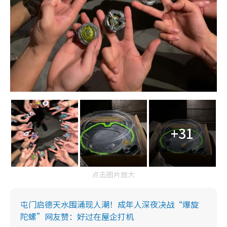
+31
点击图片放大
屯门启德天水围涌现人潮！成年人深夜决战“爆旋
陀螺”网友赞：好过在屋企打机