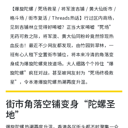
【爆旋陀螺 / 死场救星 / 将军澳吉铺 / 黄大仙街市 /
格斗场 / 街市复活 / Threads热话】行过区内商场，
见到吉铺林立觉得好唏嘘？正当大家唏嘘“死场”
无药可救之际，将军澳、黄大仙同粉岭竟然惊现热
血反击！最近不少网友都发现，由竹园到翠林，一
班有心人租下空置街市铺位，将本来冷清的角落变
身成为爆旋陀螺竞技道场。大人细路个个拎住“爆
旋陀螺”疯狂对战，甚至被网友封为“死场终极救
星”，令本港爆旋陀螺热潮再度升温。
街市角落空铺变身“陀螺圣
地”
爆旋陀螺热潮再度升温，香港各区街头都不时聚集一众