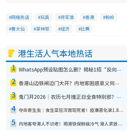
网络热话
玩具
将军澳
香港
粉岭
黄大仙
翠林邨
经济
比赛
港生活人气本地热话
1
WhatsApp预设贴图怎么删？揭秘1招“反向操作”还原简洁界面 附3步实测教程
2
香港山边铁闸边门大开？内地客困惑意义何在！网友神回复：这种叫法理性防御
3
鬼门开2026｜农历七月撞正日全食特别邪？专家警告切忌做一事！揭4大禁忌+2招保平安
4
夺命寄生虫｜食生菜狂泻首现死者！疫潮恶化录1.8万宗病例 揭洗菜3大谬误
5
内地客夸港人不识老！揭港铁保鲜级冷气 港人求放过：别投诉