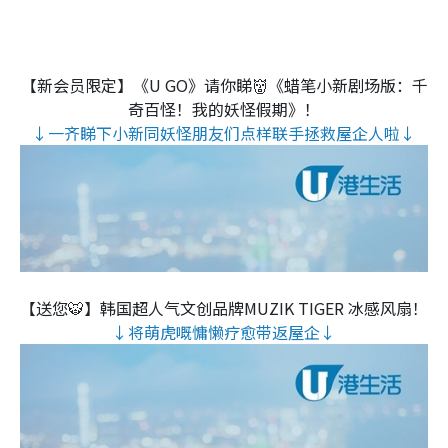
【新会员限定】《U GO》请你睇👹《蜡笔小新剧场版：千
奇百怪！我的妖怪假期》！
↓一齐睇下小新同妖怪朋友们点样联手拯救屋企人啦↓
【送您🐯】韩国超人气文创品牌MUZIK TIGER 冰感风扇！
↓将萌虎嘅慵懒疗愈带返屋企↓