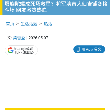
爆旋陀螺成死场救星？将军澳黄大仙吉铺变格
斗场 网友激赞热血
首页
生活话题
热话
文:
梁雪盈
2026.05.07
在Google追蹤
用 App 睇文
《UHK 港生活》