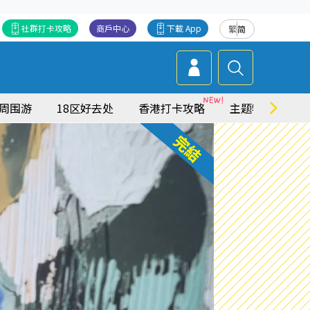
社群打卡攻略
商戶中心
下載 App
繁
简
周围游
18区好去处
香港打卡攻略
主题特集