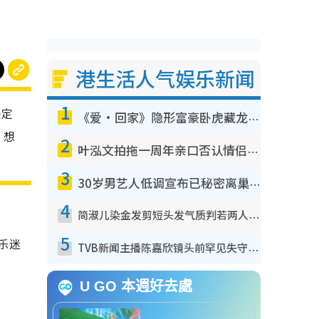
港生活人气娱乐新闻
1
决定
《爱·回家》隐形富豪卧虎藏龙！盘点12位财气逼人的有钱艺人：这位美女3亿身家不愁做
。想
2
叶泓文拍拖一周年亲口否认情侣关系？！被质疑感情造假竟称GM“普通同事”
3
30岁男艺人低调宣布已秘密离巢！人气急跌变失踪人口：“这几年过得并不容易”
4
简淑儿染金发剪短头发气质判若两人！吓坏老公麦大力都认不出：“你做什么？”
5
领乐迷
TVB新闻主播陈嘉欣镜头前罕见失守！遭林超英一句话突袭吓坏当场大笑
U GO 本週好去處