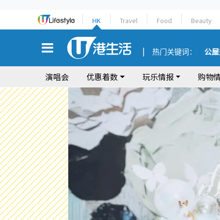
HK
Travel
Food
Beauty
热门关键词：
公屋
演唱会
优惠着数
玩乐情报
购物