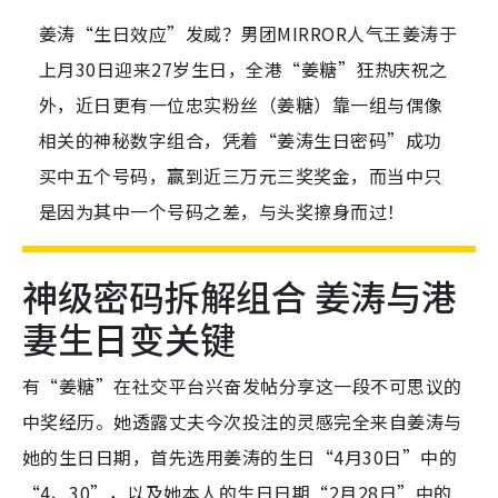
姜涛“生日效应”发威？男团MIRROR人气王姜涛于
上月30日迎来27岁生日，全港“姜糖”狂热庆祝之
外，近日更有一位忠实粉丝（姜糖）靠一组与偶像
相关的神秘数字组合，凭着“姜涛生日密码”成功
买中五个号码，赢到近三万元三奖奖金，而当中只
是因为其中一个号码之差，与头奖擦身而过！
神级密码拆解组合 姜涛与港
妻生日变关键
有“姜糖”在社交平台兴奋发帖分享这一段不可思议的
中奖经历。她透露丈夫今次投注的灵感完全来自姜涛与
她的生日日期，首先选用姜涛的生日“4月30日”中的
“4、30”，以及她本人的生日日期“2月28日”中的