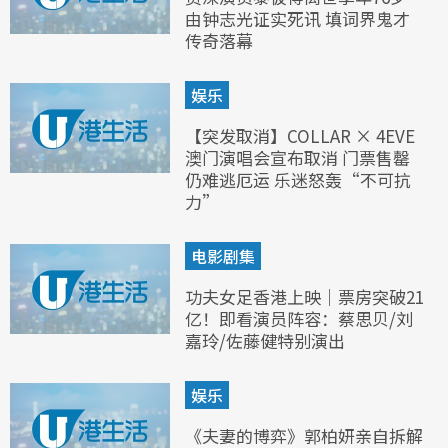
由钟志光证实死讯 填词界鬼才
传奇落幕
娱乐
【突发取消】COLLAR × 4EVE
澳门演唱会宣布取消 门票售罄
仍难逃厄运 乐迷怒轰“不可抗
力”
电影剧集
功夫女足香港上映｜票房突破21
亿！即看演员阵容：蔡思贝/刘
嘉玲/佐藤健特别演出
娱乐
《夫妻的博弈》郭柏妍亲自拆解