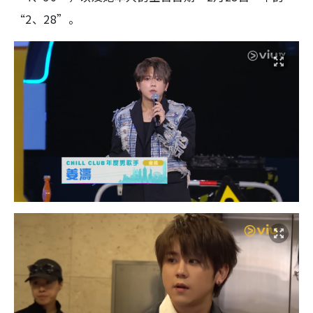
“2、28”。