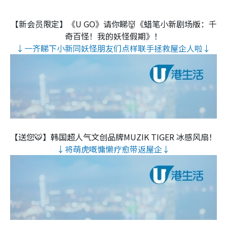
【新会员限定】《U GO》请你睇👹《蜡笔小新剧场版：千
奇百怪！我的妖怪假期》！
↓一齐睇下小新同妖怪朋友们点样联手拯救屋企人啦↓
【送您🐯】韩国超人气文创品牌MUZIK TIGER 冰感风扇！
↓将萌虎嘅慵懒疗愈带返屋企↓