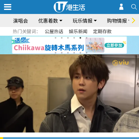
演唱会
优惠着数
玩乐情报
购物情报
热门关键词：
公屋热话
娱乐新闻
定期存款