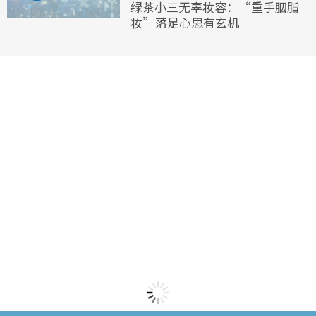
绿茶小三无辜妆容：“重手胭脂
妆”落足心思有玄机