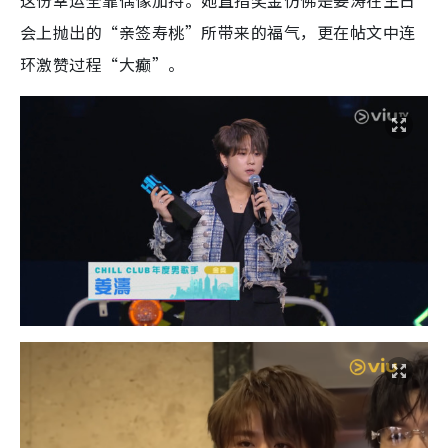
会上抛出的“亲签寿桃”所带来的福气，更在帖文中连
环激赞过程“大癫”。