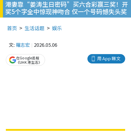
港妻靠“姜涛生日密码”买六合彩赢三奖！开
奖5个字全中惊现神吻合 仅一个号码憾失头奖
首页
生活话题
娱乐
文:
羅志宏
2026.05.06
在Google追蹤
用 App 睇文
《UHK 港生活》