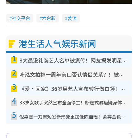
社交平台
六合彩
姜涛
港生活人气娱乐新闻
1
8大最没礼貌艺人名单被疯传！网友揭发明星真面目，一致数落这一位是无品天花板？
2
叶泓文拍拖一周年亲口否认情侣关系？！被质疑感情造假竟称GM“普通同事”
3
《爱·回家》36岁男艺人宣布转行做白领！卸下艺人身份回归素人平淡生活
4
33岁女歌手突然宣布全面停工！断崖式暴瘦疑身体亮红灯！声明曝：将暂时淡出
5
倪嘉雯一刀剪短发新形象更加像陈自瑶！舍弃金色长发造型气质大变超惊喜