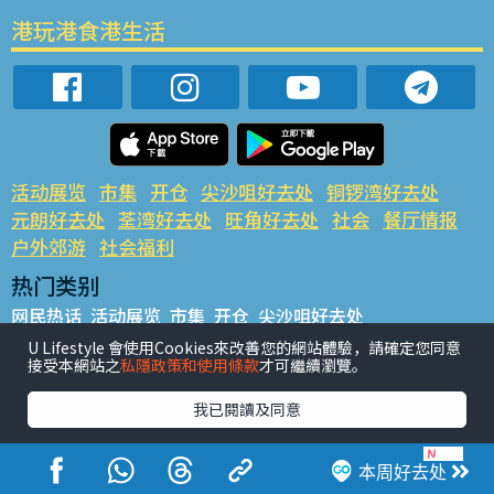
港玩港食港生活
活动展览
市集
开仓
尖沙咀好去处
铜锣湾好去处
元朗好去处
荃湾好去处
旺角好去处
社会
餐厅情报
户外郊游
社会福利
热门类别
网民热话
活动展览
市集
开仓
尖沙咀好去处
铜锣湾好去处
元朗好去处
荃湾好去处
旺角好去处
社会
U Lifestyle 會使用Cookies來改善您的網站體驗，請確定您同意
接受本網站之
私隱政策和使用條款
才可繼續瀏覽。
餐厅情报
户外郊游
热门标签
我已閱讀及同意
#UGO揾好去处
#人气活动推介
#美食社群热话
#亲子玩乐好去处
#ULifestyle应用程式
#限时抢
本周好去处
#UJetso礼物放送
#ULifestyle商户中心
#著数
#网络热话