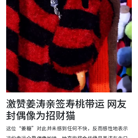
激赞姜涛亲签寿桃带运 网友
封偶像为招财猫
这位“姜糖”对此并未感到任何不快，反而感性地表示
这份幸运全靠偶像加持。她直指奖金仿佛是姜涛在生日