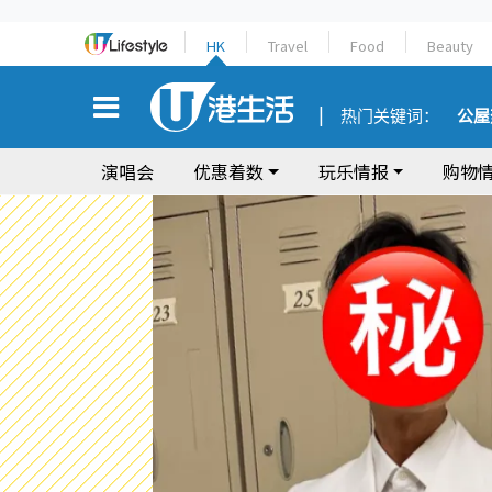
HK
Travel
Food
Beauty
热门关键词：
公屋
演唱会
优惠着数
玩乐情报
购物