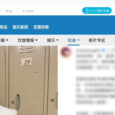
Blog
e-zone
U GO搵好去處
热话
娱乐新闻
定期存款
情报
饮食情报
娱乐
社会
影片专区