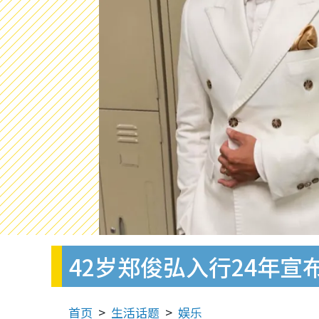
42岁郑俊弘入行24年
首页
生活话题
娱乐