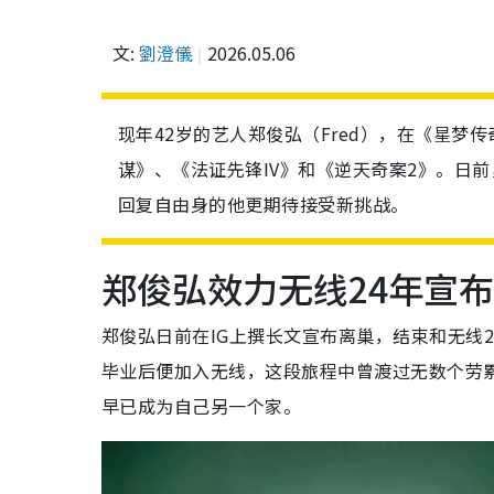
文:
劉澄儀
2026.05.06
现年42岁的艺人郑俊弘（Fred），在《星
谋》、《法证先锋IV》和《逆天奇案2》。日
回复自由身的他更期待接受新挑战。
郑俊弘效力无线24年宣
郑俊弘日前在IG上撰长文宣布离巢，结束和无线
毕业后便加入无线，这段旅程中曾渡过无数个劳累
早已成为自己另一个家。