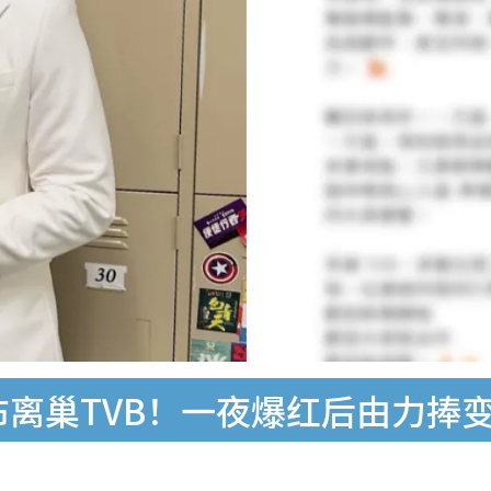
宣布离巢TVB！一夜爆红后由力捧