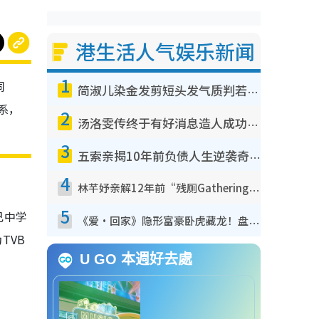
港生活人气娱乐新闻
1
同
简淑儿染金发剪短头发气质判若两人！吓坏老公麦大力都认不出：“你做什么？”
系，
2
汤洛雯传终于有好消息造人成功！两大细节曝孕味极浓引猜测：大肚婆先会咁！
3
五索亲揭10年前负债人生逆袭奇迹！全靠去一地方转运后即遇上马先生
4
林芊妤亲解12年前“残厕Gathering”真相！高层解约一句话重创尊严，至今拒返TVB
5
己中学
《爱·回家》隐形富豪卧虎藏龙！盘点12位财气逼人的有钱艺人：这位美女3亿身家不愁做
TVB
U GO 本週好去處