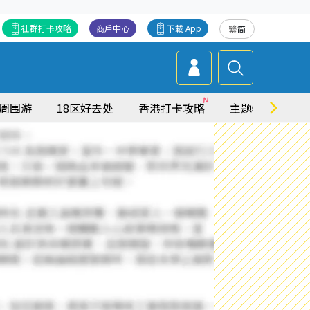
社群打卡攻略
商戶中心
下載 App
繁
简
周围游
18区好去处
香港打卡攻略
主题特集