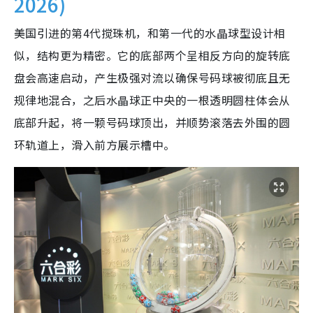
2026)
美国引进的第4代搅珠机，和第一代的水晶球型设计相
似，结构更为精密。它的底部两个呈相反方向的旋转底
盘会高速启动，产生极强对流以确保号码球被彻底且无
规律地混合，之后水晶球正中央的一根透明圆柱体会从
底部升起，将一颗号码球顶出，并顺势滚落去外围的圆
环轨道上，滑入前方展示槽中。