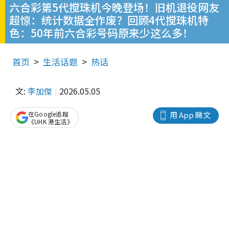
六合彩第5代搅珠机今晚登场！旧机退役网友
超惊：统计数据全作废？回顾4代搅珠机特
色：50年前六合彩号码原来少这么多！
首页
生活话题
热话
文:
李加傑
2026.05.05
在Google追蹤
用 App 睇文
《UHK 港生活》