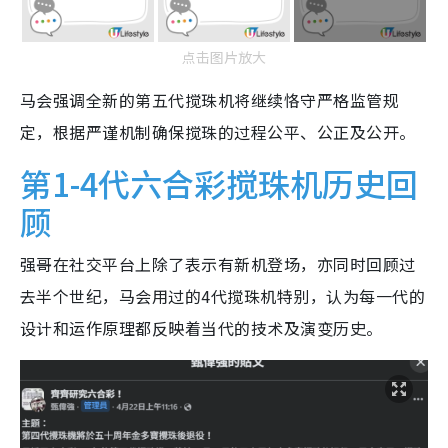
点击图片放大
马会强调全新的第五代搅珠机将继续恪守严格监管规
定，根据严谨机制确保搅珠的过程公平、公正及公开。
第1-4代六合彩搅珠机历史回
顾
强哥在社交平台上除了表示有新机登场，亦同时回顾过
去半个世纪，马会用过的4代搅珠机特别，认为每一代的
设计和运作原理都反映着当代的技术及演变历史。