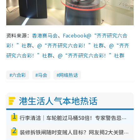
资料来源：
香港赛马会
、
Facebook@“齐齐研究六合
彩！”社群
、
@“齐齐研究六合彩！”社群
、
@“齐齐
研究六合彩！”社群
、
@“齐齐研究六合彩！”社群
六合彩
马会
网络热话
港生活人气本地热话
1
行李清洁｜车轮脏过马桶58倍！专家警告忌用酒精擦 教1招免脏手除菌
2
装修拆铁闸随时变贼人目标？网友揭2大关键用途：装新款等于白装？附新旧铁闸分别