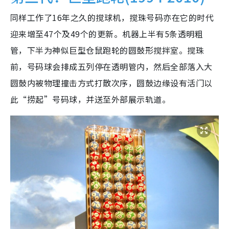
同样工作了16年之久的搅球机，搅珠号码亦在它的时代
迎来增至47个及49个的更新。机器上半有5条透明粗
管，下半为神似巨型仓鼠跑轮的圆鼓形搅拌室。搅珠
前，号码球会排成五列停在透明管内，然后全部落入大
圆鼓内被物理撞击方式打散次序，圆鼓边缘设有活门以
此“捞起”号码球，并送至外部展示轨道。