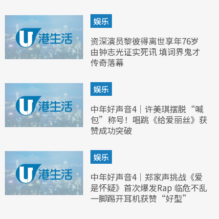
娱乐
资深演员黎彼得离世享年76岁
由钟志光证实死讯 填词界鬼才
传奇落幕
娱乐
中年好声音4｜许美琪摆脱“喊
包”称号！唱跳《给爱丽丝》获
赞成功突破
娱乐
中年好声音4｜郑家声挑战《爱
是怀疑》首次爆发Rap 临危不乱
一脚踢开耳机获赞“好型”