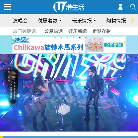
演唱会
优惠着数
玩乐情报
购物情报
热门关键词：
公屋热话
娱乐新闻
定期存款