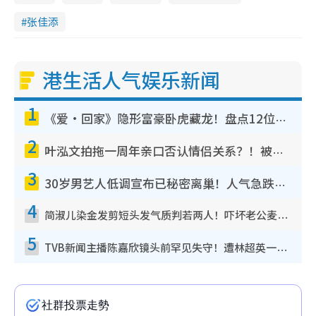
张佳添
港生活人气娱乐新闻
1
《爱·回家》隐形富豪卧虎藏龙！盘点12位财气逼人的有钱艺人：这位美女3亿身家不愁做
2
叶泓文拍拖一周年亲口否认情侣关系？！被质疑感情造假竟称GM“普通同事”
3
30岁男艺人低调宣布已秘密离巢！人气急跌变失踪人口：“这几年过得并不容易”
4
简淑儿染金发剪短头发气质判若两人！吓坏老公麦大力都认不出：“你做什么？”
5
TVB新闻主播陈嘉欣镜头前罕见失守！遭林超英一句话突袭吓坏当场大笑