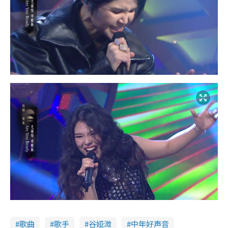
歌曲
歌手
谷娅溦
中年好声音