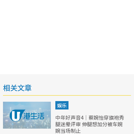
相关文章
娱乐
中年好声音4｜蔡婉怡穿旗袍秀
腿迷晕评审 伸腿想加分被车婉
婉当场制止