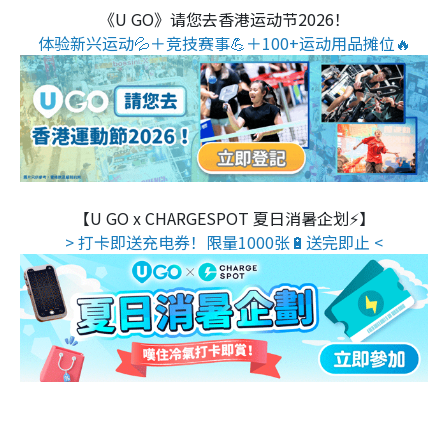
《U GO》请您去香港运动节2026！
体验新兴运动💦＋竞技赛事💪＋100+运动用品摊位🔥
【U GO x CHARGESPOT 夏日消暑企划⚡】
> 打卡即送充电券！限量1000张🔋送完即止 <