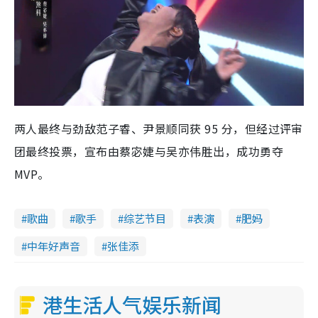
两人最终与劲敌范子睿、尹景顺同获 95 分，但经过评审
团最终投票，宣布由蔡宓婕与吴亦伟胜出，成功勇夺
MVP。
歌曲
歌手
综艺节目
表演
肥妈
中年好声音
张佳添
港生活人气娱乐新闻