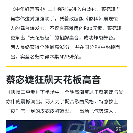
《中年好声音4》二十强对决进入白热化，蔡宛珊与
吴亦伟这对强强联手，凭着改编版《煞科》展现惊
人的舞台爆发力，不仅有高难度的Rap元素，蔡宛珊
更祭出“天花板级”的招牌高音，成功炸裂舞台。
两人最终获得全晚最高95分，并在同分PK中脱颖而
出，实至名归夺得本集MVP殊荣。
蔡宓婕狂飙天花板高音
《快慢二重奏》下半场中，全晚高潮莫过于蔡宓婕与吴
亦伟的震撼演出。两人为了配合歌曲风格，特意换上
“皮”气十足的皮衣皮裤造型，一出场已气势逼人。