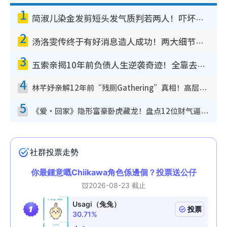
1
简淑儿染金发剪短头发气质判若两人！吓坏老公麦大力都认不出：“你做什么？”
2
汤洛雯传终于有好消息造人成功！两大细节曝孕味极浓引猜测：大肚婆先会咁！
3
五索亲揭10年前负债人生逆袭奇迹！全靠去一地方转运后即遇上马先生
4
林芊妤亲解12年前“残厕Gathering”真相！高层解约一句话重创尊严，至今拒返TVB
5
《爱·回家》隐形富豪卧虎藏龙！盘点12位财气逼人的有钱艺人：这位美女3亿身家不愁做