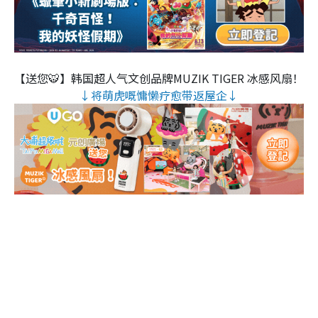
【送您🐯】韩国超人气文创品牌MUZIK TIGER 冰感风扇！
↓将萌虎嘅慵懒疗愈带返屋企↓