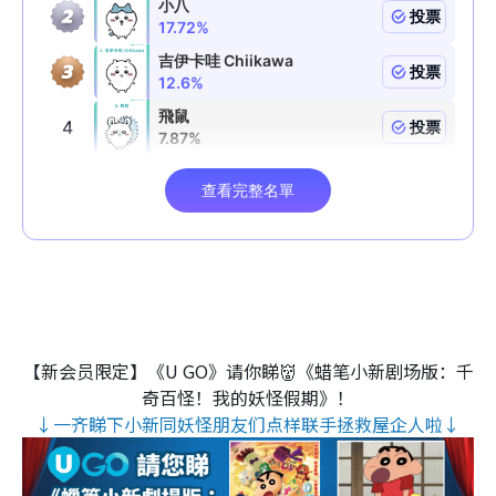
【新会员限定】《U GO》请你睇👹《蜡笔小新剧场版：千
奇百怪！我的妖怪假期》！
↓一齐睇下小新同妖怪朋友们点样联手拯救屋企人啦↓