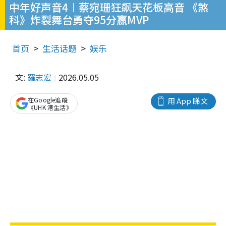
中年好声音4︱蔡宛珊狂飙天花板高音 《煞
科》炸裂舞台勇夺95分赢MVP
首页
生活话题
娱乐
文:
羅志宏
2026.05.05
在Google追蹤
用 App 睇文
《UHK 港生活》