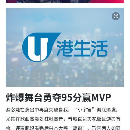
炸爆舞台勇夺95分赢MVP
蔡宓婕在演出中再度突破自我，“小宇宙”彻底爆发，
尤其在歌曲高潮处狂飙高音，音域直达天花板且游刃有
余。评审肥妈看完后兴奋大呼“离谱”，形容两人如同