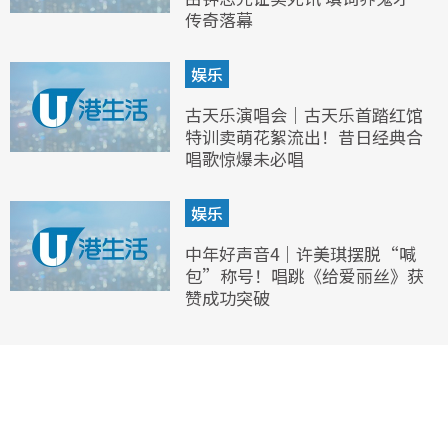
传奇落幕
娱乐
古天乐演唱会｜古天乐首踏红馆
特训卖萌花絮流出！昔日经典合
唱歌惊爆未必唱
娱乐
中年好声音4｜许美琪摆脱“喊
包”称号！唱跳《给爱丽丝》获
赞成功突破