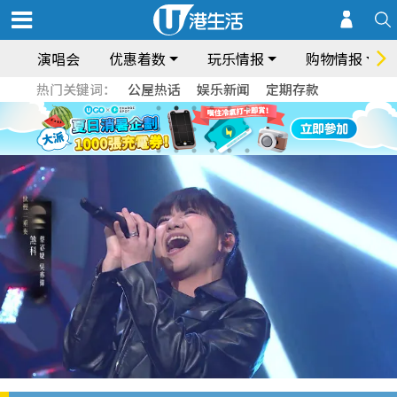
演唱会
优惠着数
玩乐情报
购物情报
热门关键词：
公屋热话
娱乐新闻
定期存款