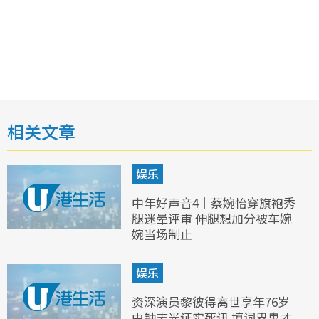
相关文章
娱乐
中年好声音4｜蔡婉怡穿旗袍秀
腿迷晕评审 伸腿想加分被车婉
婉当场制止
娱乐
资深演员黎彼得离世享年76岁
由钟志光证实死讯 填词界鬼才