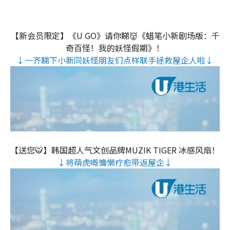
【新会员限定】《U GO》请你睇👹《蜡笔小新剧场版：千
奇百怪！我的妖怪假期》！
↓一齐睇下小新同妖怪朋友们点样联手拯救屋企人啦↓
【送您🐯】韩国超人气文创品牌MUZIK TIGER 冰感风扇！
↓将萌虎嘅慵懒疗愈带返屋企↓