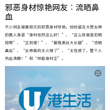
邪恶身材惊艳网友︰流晒鼻
血
不少网友被姜丽文的邪恶身材惊艳，纷纷留言大赞女神
的傲人身姿“身材依然这么好！”、“这么穿真是犯晒
规啊”、“正到傻！”、“最强黑丝大长腿”、“流晒
鼻血”、“女神真的太火辣了”、“太性感了，整个人
热血沸腾！”和“样靓身材正”。