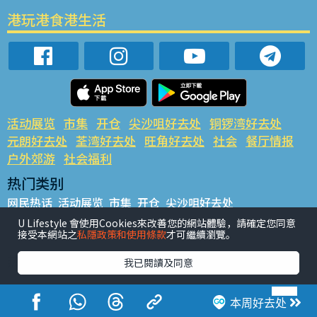
港玩港食港生活
活动展览
市集
开仓
尖沙咀好去处
铜锣湾好去处
元朗好去处
荃湾好去处
旺角好去处
社会
餐厅情报
户外郊游
社会福利
热门类别
网民热话
活动展览
市集
开仓
尖沙咀好去处
铜锣湾好去处
元朗好去处
荃湾好去处
旺角好去处
社会
U Lifestyle 會使用Cookies來改善您的網站體驗，請確定您同意
接受本網站之
私隱政策和使用條款
才可繼續瀏覽。
餐厅情报
户外郊游
热门标签
我已閱讀及同意
#UGO揾好去处
#人气活动推介
#美食社群热话
#亲子玩乐好去处
#ULifestyle应用程式
#限时抢
本周好去处
#UJetso礼物放送
#ULifestyle商户中心
#著数
#网络热话