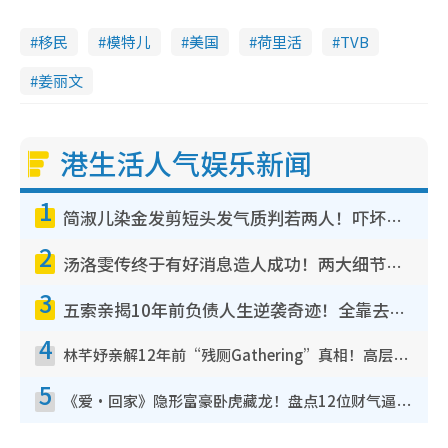
移民
模特儿
美国
荷里活
TVB
姜丽文
港生活人气娱乐新闻
1
简淑儿染金发剪短头发气质判若两人！吓坏老公麦大力都认不出：“你做什么？”
2
汤洛雯传终于有好消息造人成功！两大细节曝孕味极浓引猜测：大肚婆先会咁！
3
五索亲揭10年前负债人生逆袭奇迹！全靠去一地方转运后即遇上马先生
4
林芊妤亲解12年前“残厕Gathering”真相！高层解约一句话重创尊严，至今拒返TVB
5
《爱·回家》隐形富豪卧虎藏龙！盘点12位财气逼人的有钱艺人：这位美女3亿身家不愁做