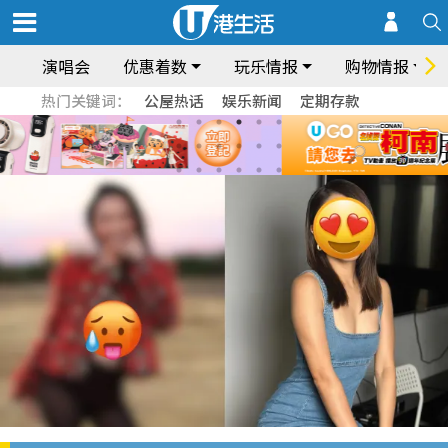
演唱会
优惠着数
玩乐情报
购物情报
热门关键词：
公屋热话
娱乐新闻
定期存款