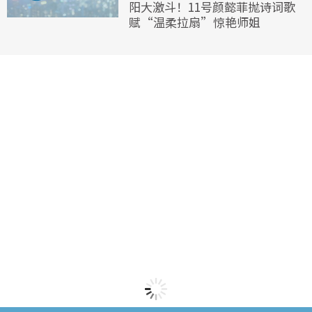
阳大激斗！11号颜懿菲抛诗词歌
赋“温柔拉扇”惊艳师姐