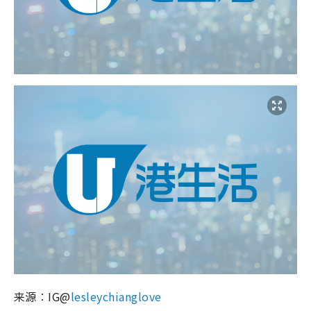
来源︰IG@
lesleychianglove