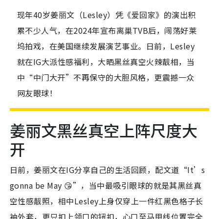
现年40岁姜丽文（Lesley）凭《爱回家》的演出积
累不少人气，在2024年宣布离巢TVB后，闯荡好莱
坞拍戏，在美国继续发展演艺事业。日前，Lesley
就在IG大派性感福利，大晒黑丝真空火辣靓相，当
中“中门大开”不再保守的大胆风格，更震撼一众
网友眼球！
姜丽文黑丝真空上阵尺度大
开
日前，姜丽文在IG分享自己的生活回顾，配文道“It’s
gonna be May 😘”，当中最吸引眼球的就是其黑丝真
空性感靓照，相中Lesley上身仅穿上一件红黑色格子长
袖外套，更只扣上领口的钮扣，心口至马甲线位置完全