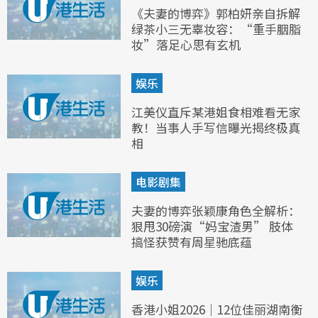
《夫妻的博弈》郭柏妍亲自拆解
绿茶小三无辜妆容：“重手胭脂
妆”落足心思有玄机
娱乐
江美仪直斥某港姐食相难看无家
教！当事人手写信曝光揭终极真
相
电影剧集
夫妻的博弈张颖康角色全解析：
狠甩30磅演“妈宝渣男” 肢体
搞怪获赞有周星驰底蕴
娱乐
香港小姐2026｜12位佳丽湖南衡