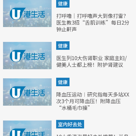
健康
打呼噜｜打呼噜声大到像打雷？
医生教3招“舌肌训练”每日2分
钟止鼾声
健康
医生列10大伤肾职业 家庭主妇/
健美人士都上榜！附护肾建议
健康
降血压运动︱研究指每天多站XX
次3个月可降血压！附降血压
“水桶毛巾操”
室内好去处