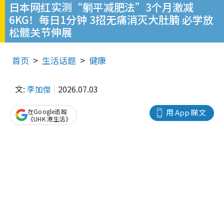
日本网红实测“躺平减肥法”3个月激减
6KG！每日1分钟 3招无痛消灭大肚腩 必学放
松髋关节伸展
首页
生活话题
健康
文:
李加傑
2026.07.03
在Google追蹤
用 App 睇文
《UHK 港生活》