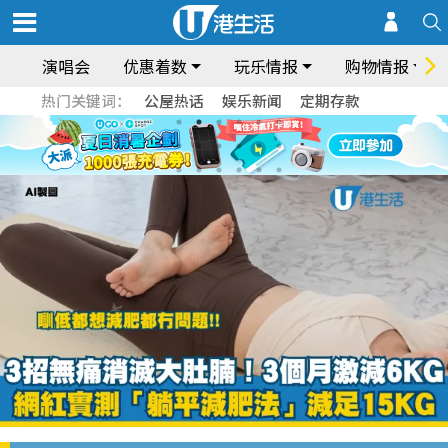
演唱会
优惠着数
玩乐情报
购物情报
热门关键词：
公屋热话
娱乐新闻
定期存款