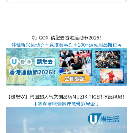
《U GO》请您去香港运动节2026！
体验新兴运动💦＋竞技赛事💪＋100+运动用品摊位🔥
【送您🐯】韩国超人气文创品牌MUZIK TIGER 冰感风扇！
↓将萌虎嘅慵懒疗愈带返屋企↓