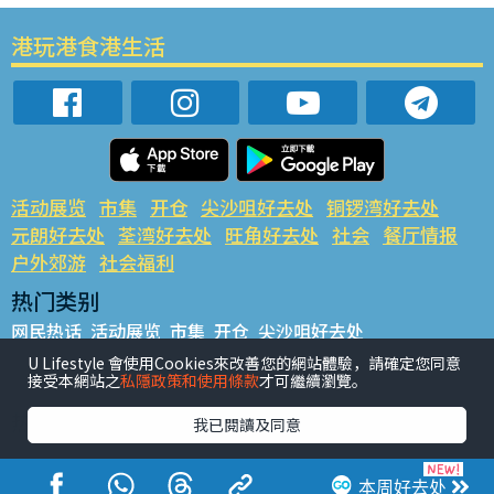
港玩港食港生活
活动展览
市集
开仓
尖沙咀好去处
铜锣湾好去处
元朗好去处
荃湾好去处
旺角好去处
社会
餐厅情报
户外郊游
社会福利
热门类别
网民热话
活动展览
市集
开仓
尖沙咀好去处
铜锣湾好去处
元朗好去处
荃湾好去处
旺角好去处
社会
U Lifestyle 會使用Cookies來改善您的網站體驗，請確定您同意
接受本網站之
私隱政策和使用條款
才可繼續瀏覽。
餐厅情报
户外郊游
热门标签
我已閱讀及同意
#UGO揾好去处
#人气活动推介
#美食社群热话
#亲子玩乐好去处
#ULifestyle应用程式
#限时抢
本周好去处