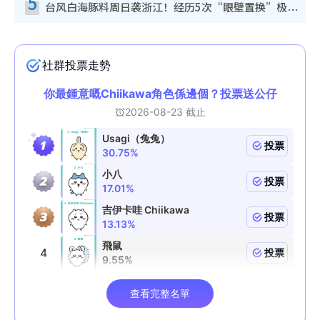
5
台风白海豚料周日袭浙江！经历5次“眼壁置换”极罕见 成登陆内地最长途台风