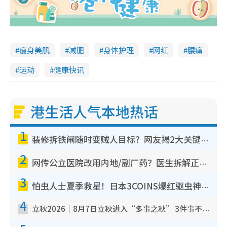
瘦身美肌
减肥
身体护理
网红
腰痛
运动
健康快讯
港生活人气本地热话
1
装修拆铁闸随时变贼人目标？网友揭2大关键用途：装新款等于白装？附新旧铁闸分别
2
网传公立医院改用内地/副厂药？医生拆解正副厂分别，揭4类人换药随时出事
3
怕虫人士夏季救星！日本3COINS爆红驱虫神器$45起 1招“全程免触碰”轻松搞定小强
4
立秋2026｜8月7日立秋进入“多事之秋” 3件事不可做！专家教6招开运 清杂物／钱包纳气接好运