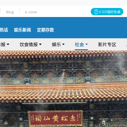
Blog
e-zone
U GO搵好去處
热话
娱乐新闻
定期存款
情报
饮食情报
娱乐
社会
影片专区