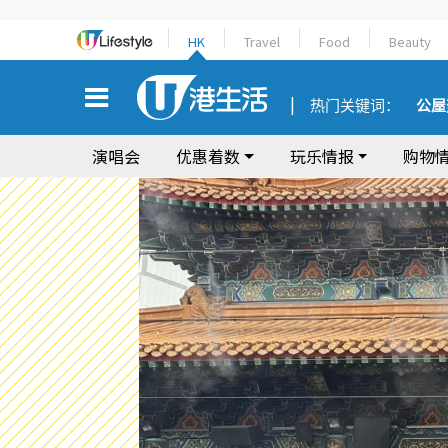
HK
Travel
Food
Beauty
热门关键词：
公屋
演唱会
优惠着数
玩乐情报
购物