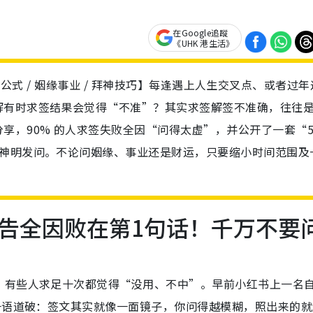
在Google追蹤
《UHK 港生活》
/ 提问公式 / 姻缘事业 / 拜神技巧】每逢遇上人生交叉点、或者过年
解有时求签结果会觉得“不准”？其实求签解签不准确，往往
享，90% 的人求签失败全因“问得太虚”，并公开了一套“
向神明发问。不论问姻缘、事业还是财运，只要缩小时间范围及
告全因败在第1句话！千万不要
，有些人求足十次都觉得“没用、不中”。早前小红书上一名
一语道破：签文其实就像一面镜子，你问得越模糊，照出来的就