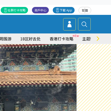
社群打卡攻略
商戶中心
下載 App
繁
简
周围游
18区好去处
香港打卡攻略
主题特集