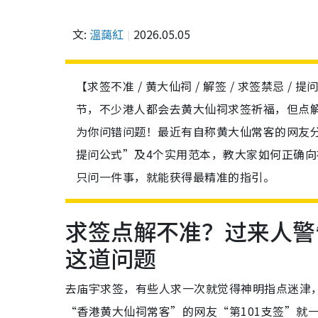
文:
溫藹紅
2026.05.05
【求签不准 / 黄大仙祠 / 解签 / 求签禁忌 
节，不少港人都会去黄大仙祠求签祈福，但点
为你问错问题！最近有自称黄大仙常客的网友分
提问公式”及4个实用范本，教大家如何正确
只问一件事，就能获得最精准的指引。
求签点解不准？过来人警
这道问题
去庙宇求签，有些人求一次就觉得神明指点迷津
“香港黄大仙祠常客”的网友“第101支签”就