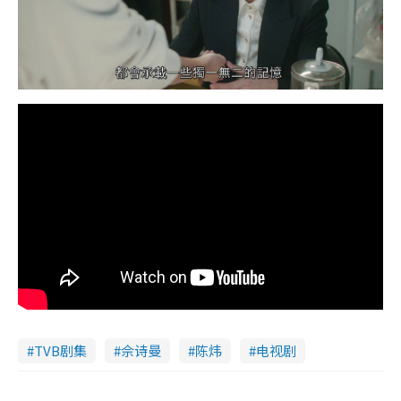
TVB剧集
佘诗曼
陈炜
电视剧