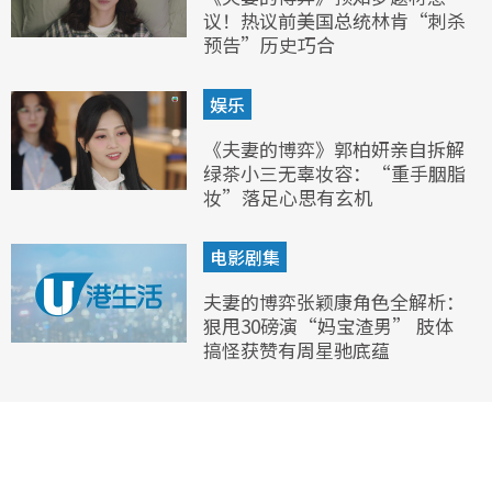
议！热议前美国总统林肯“刺杀
预告”历史巧合
娱乐
《夫妻的博弈》郭柏妍亲自拆解
绿茶小三无辜妆容：“重手胭脂
妆”落足心思有玄机
电影剧集
夫妻的博弈张颖康角色全解析：
狠甩30磅演“妈宝渣男” 肢体
搞怪获赞有周星驰底蕴