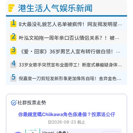
港生活人气娱乐新闻
1
8大最没礼貌艺人名单被疯传！网友揭发明星真面目，一致数落这一位是无品天花板？
2
叶泓文拍拖一周年亲口否认情侣关系？！被质疑感情造假竟称GM“普通同事”
3
《爱·回家》36岁男艺人宣布转行做白领！卸下艺人身份回归素人平淡生活
4
33岁女歌手突然宣布全面停工！断崖式暴瘦疑身体亮红灯！声明曝：将暂时淡出
5
倪嘉雯一刀剪短发新形象更加像陈自瑶！舍弃金色长发造型气质大变超惊喜