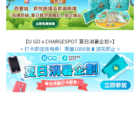
【U GO x CHARGESPOT 夏日消暑企划⚡】
> 打卡即送充电券！限量1000张🔋送完即止 <