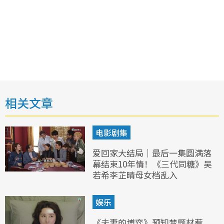
相关文章
电影剧集
爱回家大结局｜最后一集圆满落
幕结束10年情！《三代同糖》吴
若希李芷晴母女档乱入
娱乐
《夫妻的博弈》预知梦题材惹