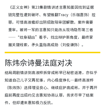
《正义女神》第23集剧情讲述言惠知虽因找到证据
链完整性遭到破坏、有望推翻Tracy（乐珈嘉饰）控
罪，可惜高淑楹却出阴招致陪审团解散，案件需要
重审。被将一军的言惠知只能改从现场隐形第三者
——“纹身疑凶”着手，找出辩护新角度，最终掌
握关键线索，矛头直指高成勋（刘俊谦饰）。
陈炜佘诗曼法庭对决
结局周剧情讲到高淑桦拆穿成彬早已秘密返港，亦似乎
知道自己儿子又再犯事，内心极度挣扎…最终高淑桦
（陈炜饰）选择埋没良心、继续庇护高成彬，并于再开
庭前再度出招约见言惠知协商认罪，务求尽早了结案
件，但却遭来惠知极力反抗。