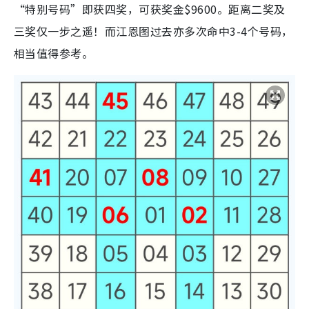
“特别号码”即获四奖，可获奖金$9600。距离二奖及
三奖仅一步之遥！而江恩图过去亦多次命中3-4个号码，
相当值得参考。