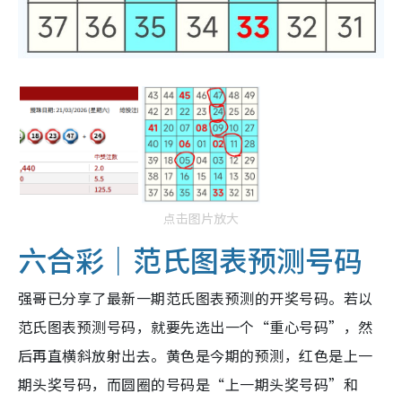
点击图片放大
六合彩｜范氏图表预测号码
强哥已分享了最新一期范氏图表预测的开奖号码。若以
范氏图表预测号码，就要先选出一个“重心号码”，然
后再直横斜放射出去。黄色是今期的预测，红色是上一
期头奖号码，而圆圈的号码是“上一期头奖号码”和