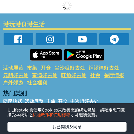
港玩港食港生活
活动展览
市集
开仓
尖沙咀好去处
铜锣湾好去处
元朗好去处
荃湾好去处
旺角好去处
社会
餐厅情报
户外郊游
社会福利
热门类别
网民热话
活动展览
市集
开仓
尖沙咀好去处
铜锣湾好去处
元朗好去处
荃湾好去处
旺角好去处
社会
U Lifestyle 會使用Cookies來改善您的網站體驗，請確定您同意
接受本網站之
私隱政策和使用條款
才可繼續瀏覽。
餐厅情报
户外郊游
热门标签
我已閱讀及同意