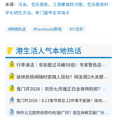
来源：
马会
、
范氏图表
、
江恩螺旋四方图
、
范氏图表科
学化研究方法
、
奇门遁甲玄学指示
网络热话
Facebook群组
六合彩
港生活人气本地热话
1
行李清洁｜车轮脏过马桶58倍！专家警告忌用酒精擦 教1招免脏手除菌
2
装修拆铁闸随时变贼人目标？网友揭2大关键用途：装新款等于白装？附新旧铁闸分别
3
鬼门开2026｜农历七月撞正日全食特别邪？专家警告切忌做一事！揭4大禁忌+2招保平安
4
鬼门开2026｜8.13鬼节禁忌 22件事不能做！烧肉、刺身要少食？半夜勿吹口哨/打给个电话
5
网传公立医院改用内地/副厂药？医生拆解正副厂分别，揭4类人换药随时出事