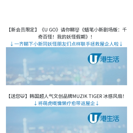
【新会员限定】《U GO》请你睇👹《蜡笔小新剧场版：千
奇百怪！我的妖怪假期》！
↓一齐睇下小新同妖怪朋友们点样联手拯救屋企人啦↓
【送您🐯】韩国超人气文创品牌MUZIK TIGER 冰感风扇！
↓将萌虎嘅慵懒疗愈带返屋企↓