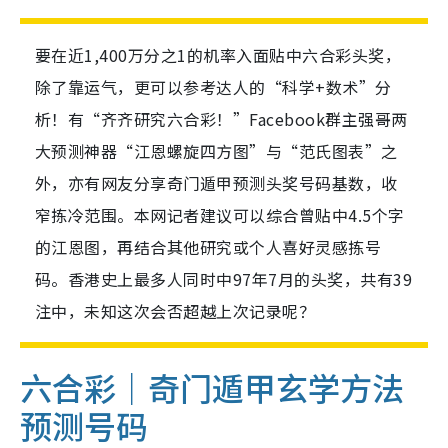
要在近1,400万分之1的机率入面贴中六合彩头奖，
除了靠运气，更可以参考达人的“科学+数术”分
析！有“齐齐研究六合彩！”Facebook群主强哥两
大预测神器“江恩螺旋四方图”与“范氏图表”之
外，亦有网友分享奇门遁甲预测头奖号码基数，收
窄拣冷范围。本网记者建议可以综合曾贴中4.5个字
的江恩图，再结合其他研究或个人喜好灵感拣号
码。香港史上最多人同时中97年7月的头奖，共有39
注中，未知这次会否超越上次记录呢？
六合彩｜奇门遁甲玄学方法
预测号码