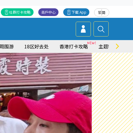
社群打卡攻略
商戶中心
下載 App
繁
简
周围游
18区好去处
香港打卡攻略
主题特集