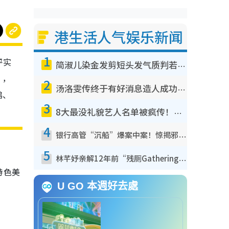
港生活人气娱乐新闻
1
评实
简淑儿染金发剪短头发气质判若两人！吓坏老公麦大力都认不出：“你做什么？”
），
2
汤洛雯传终于有好消息造人成功！两大细节曝孕味极浓引猜测：大肚婆先会咁！
鹅、
3
8大最没礼貌艺人名单被疯传！网友揭发明星真面目，一致数落这一位是无品天花板？
4
银行高管“沉船”爆案中案！惊揭邪教洗脑操控卖淫被吞600万，幕后黑手讲多错多
5
林芊妤亲解12年前“残厕Gathering”真相！高层解约一句话重创尊严，至今拒返TVB
特色美
U GO 本週好去處