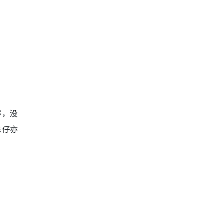
样，没
朱仔亦