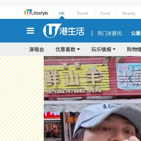
HK
Travel
Food
Beauty
热门关键词：
公屋
演唱会
优惠着数
玩乐情报
购物