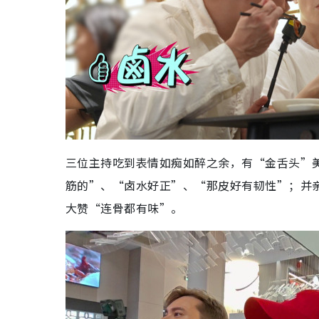
三位主持吃到表情如痴如醉之余，有“金舌头”
筋的”、“卤水好正”、“那皮好有韧性”；并
大赞“连骨都有味”。