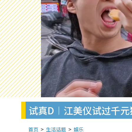
试真D︱江美仪试过千元
首页
生活话题
娱乐