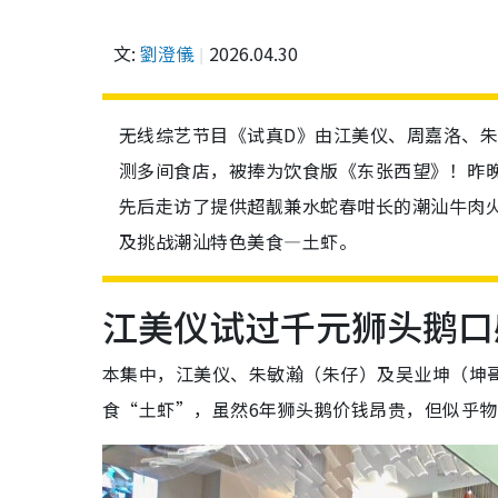
文:
劉澄儀
2026.04.30
无线综艺节目《试真D》由江美仪、周嘉洛、朱
测多间食店，被捧为饮食版《东张西望》！昨晚
先后走访了提供超靓兼水蛇春咁长的潮汕牛肉火
及挑战潮汕特色美食—土虾。
江美仪试过千元狮头鹅口
本集中，江美仪、朱敏瀚（朱仔）及吴业坤（坤哥
食“土虾”，虽然6年狮头鹅价钱昂贵，但似乎