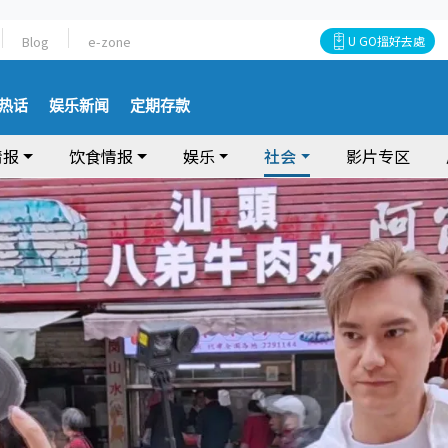
Blog
e-zone
U GO搵好去處
热话
娱乐新闻
定期存款
情报
饮食情报
娱乐
社会
影片专区