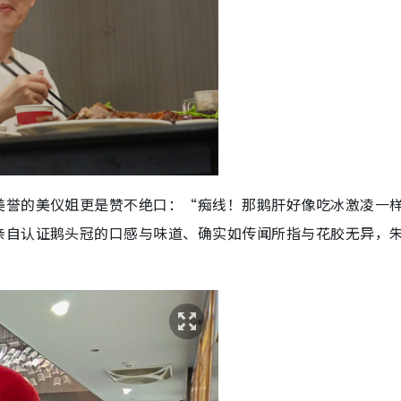
美誉的美仪姐更是赞不绝口：“痴线！那鹅肝好像吃冰激凌一
亲自认证鹅头冠的口感与味道、确实如传闻所指与花胶无异，