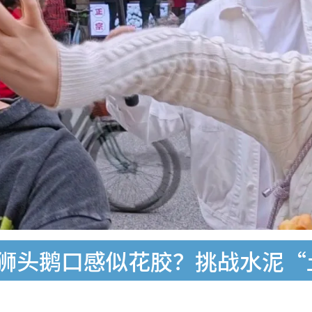
狮头鹅口感似花胶？挑战水泥“