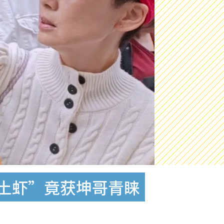
土虾”竟获坤哥青睐