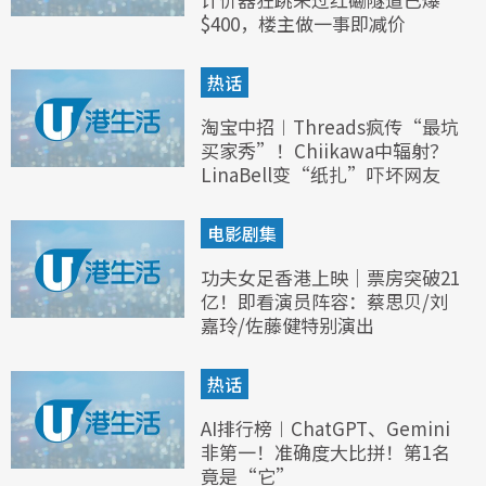
$400，楼主做一事即减价
热话
淘宝中招︱Threads疯传“最坑
买家秀”！Chiikawa中辐射？
LinaBell变“纸扎”吓坏网友
电影剧集
功夫女足香港上映｜票房突破21
亿！即看演员阵容：蔡思贝/刘
嘉玲/佐藤健特别演出
热话
AI排行榜︱ChatGPT、Gemini
非第一！准确度大比拼！第1名
竟是“它”