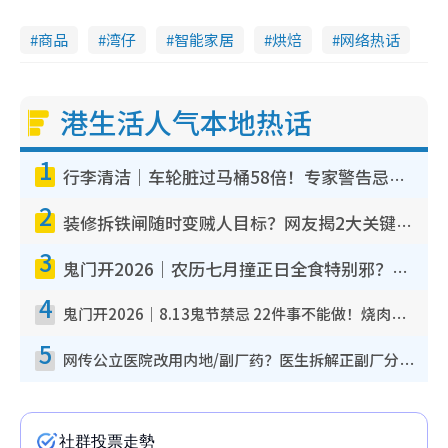
商品
湾仔
智能家居
烘焙
网络热话
港生活人气本地热话
1
行李清洁｜车轮脏过马桶58倍！专家警告忌用酒精擦 教1招免脏手除菌
2
装修拆铁闸随时变贼人目标？网友揭2大关键用途：装新款等于白装？附新旧铁闸分别
3
鬼门开2026｜农历七月撞正日全食特别邪？专家警告切忌做一事！揭4大禁忌+2招保平安
4
鬼门开2026｜8.13鬼节禁忌 22件事不能做！烧肉、刺身要少食？半夜勿吹口哨/打给个电话
5
网传公立医院改用内地/副厂药？医生拆解正副厂分别，揭4类人换药随时出事