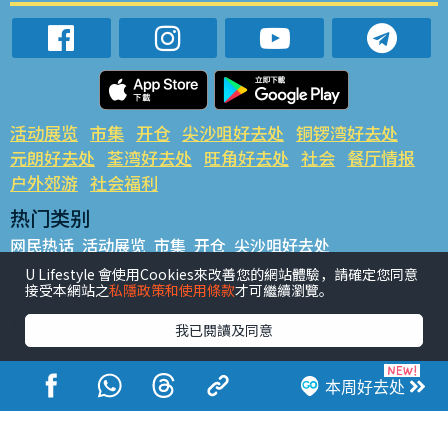
活动展览
市集
开仓
尖沙咀好去处
铜锣湾好去处
元朗好去处
荃湾好去处
旺角好去处
社会
餐厅情报
户外郊游
社会福利
热门类别
网民热话
活动展览
市集
开仓
尖沙咀好去处
铜锣湾好去处
元朗好去处
荃湾好去处
旺角好去处
社会
U Lifestyle 會使用Cookies來改善您的網站體驗，請確定您同意
接受本網站之
私隱政策和使用條款
才可繼續瀏覽。
餐厅情报
户外郊游
热门标签
我已閱讀及同意
#UGO揾好去处
#人气活动推介
#美食社群热话
#亲子玩乐好去处
#ULifestyle应用程式
#限时抢
本周好去处
#UJetso礼物放送
#ULifestyle商户中心
#著数
#网络热话
香港经济日报版权所有©2026