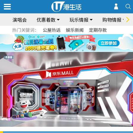
演唱会
优惠着数
玩乐情报
购物情报
热门关键词：
公屋热话
娱乐新闻
定期存款