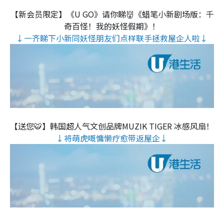
【新会员限定】《U GO》请你睇👹《蜡笔小新剧场版：千
奇百怪！我的妖怪假期》！
↓一齐睇下小新同妖怪朋友们点样联手拯救屋企人啦↓
【送您🐯】韩国超人气文创品牌MUZIK TIGER 冰感风扇！
↓将萌虎嘅慵懒疗愈带返屋企↓