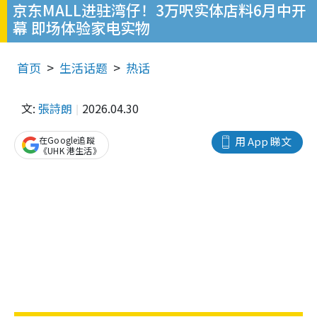
京东MALL进驻湾仔！3万呎实体店料6月中开
幕 即场体验家电实物
首页
生活话题
热话
文:
張詩朗
2026.04.30
在Google追蹤
用 App 睇文
《UHK 港生活》