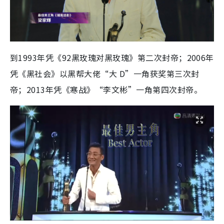
到1993年凭《92黑玫瑰对黑玫瑰》第二次封帝；2006年
凭《黑社会》以黑帮大佬“大 D”一角获奖第三次封
帝；2013年凭《寒战》“李文彬”一角第四次封帝。