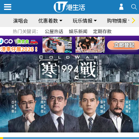
演唱会
优惠着数
玩乐情报
购物情报
热门关键词：
公屋热话
娱乐新闻
定期存款