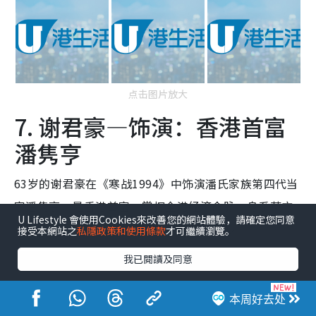
点击图片放大
7. 谢君豪—饰演：香港首富
潘隽亨
63岁的谢君豪在《寒战1994》中饰演潘氏家族第四代当
家潘隽亨，是香港首富，掌握全港经济命脉，身系英方
U Lifestyle 會使用Cookies來改善您的網站體驗，請確定您同意
政商纽带，在四方势力博弈中身处漩涡中心。
接受本網站之
私隱政策和使用條款
才可繼續瀏覽。
我已閱讀及同意
本周好去处