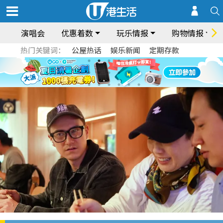
演唱会
优惠着数
玩乐情报
购物情报
热门关键词：
公屋热话
娱乐新闻
定期存款