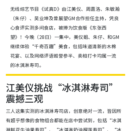
无线综艺节目《试真D》由江美仪、周嘉洛、朱敏瀚
（朱仔）、吴业坤及曾展望GM合作担任主持，凭良
心食评实测多间食店，被捧为饮食版《东张西
望》！今晚（28日）一集中，美仪姐、朱仔、和GM
继续体验“千奇百趣”美食，包括味道清新的木棉
花宴、以及网络评语毁誉参半、卖相打卡均属一流
的冰淇淋寿司。
江美仪挑战“冰淇淋寿司”
震撼三观
三人这集实测的冰淇淋寿司店，创意绝对一流，皆因所
有超乎想像的食物组合都能在店中尝试到，包括“冰淇
淋鲜花牛油果寿司”、“冰淇淋奶油榴莲寿司”、“冰