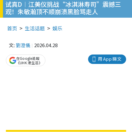
试真D︱江美仪挑战“冰淇淋寿司”震撼三
观！朱敏瀚顶不顺崩溃黑脸骂走人
首页
生活话题
娱乐
文:
劉澄儀
2026.04.28
在Google追蹤
用 App 睇文
《UHK 港生活》