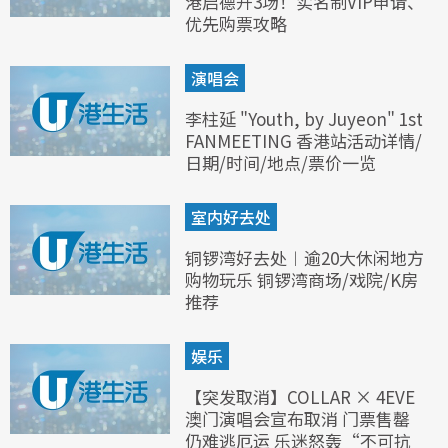
港启德开3场！实名制VIP申请、
优先购票攻略
演唱会
李柱延 "Youth, by Juyeon" 1st
FANMEETING 香港站活动详情/
日期/时间/地点/票价一览
室内好去处
铜锣湾好去处︱逾20大休闲地方
购物玩乐 铜锣湾商场/戏院/K房
推荐
娱乐
【突发取消】COLLAR × 4EVE
澳门演唱会宣布取消 门票售罄
仍难逃厄运 乐迷怒轰“不可抗