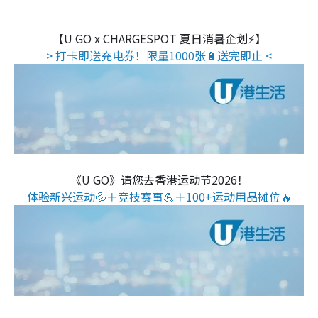
【U GO x CHARGESPOT 夏日消暑企划⚡】
> 打卡即送充电券！限量1000张🔋送完即止 <
《U GO》请您去香港运动节2026！
体验新兴运动💦＋竞技赛事💪＋100+运动用品摊位🔥