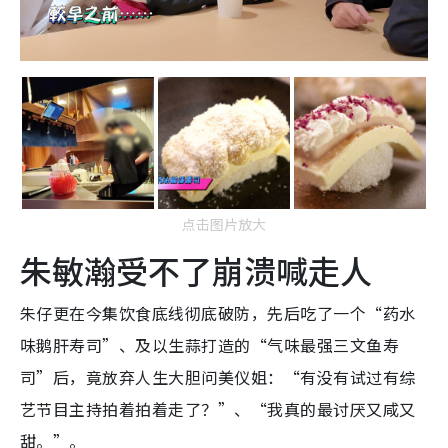
点击图片放大
朱敏瀚受不了崩溃喊走人
朱仔更在今集饮食底线彻底破防，先后吃了一个“药水
味鹅肝寿司”、及以生蒜打造的“气味最强三文鱼寿
司”后，竟放弃人生大胆问美仪姐：“有没有试过有综
艺节目主持拍着拍着走了？”、“我真的最讨厌又咸又
甜。”。