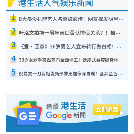
港生活人气娱乐新闻
1
8大最没礼貌艺人名单被疯传！网友揭发明星真面目，一致数落这一位是无品天花板？
2
叶泓文拍拖一周年亲口否认情侣关系？！被质疑感情造假竟称GM“普通同事”
3
《爱·回家》36岁男艺人宣布转行做白领！卸下艺人身份回归素人平淡生活
4
33岁女歌手突然宣布全面停工！断崖式暴瘦疑身体亮红灯！声明曝：将暂时淡出
5
倪嘉雯一刀剪短发新形象更加像陈自瑶！舍弃金色长发造型气质大变超惊喜