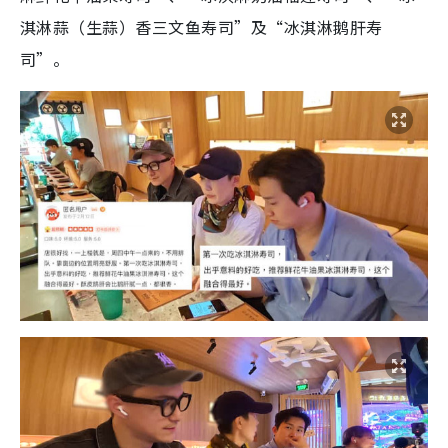
淇淋蒜（生蒜）香三文鱼寿司”及“冰淇淋鹅肝寿
司”。