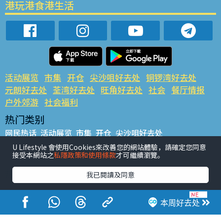
港玩港食港生活
活动展览
市集
开仓
尖沙咀好去处
铜锣湾好去处
元朗好去处
荃湾好去处
旺角好去处
社会
餐厅情报
户外郊游
社会福利
热门类别
网民热话
活动展览
市集
开仓
尖沙咀好去处
铜锣湾好去处
元朗好去处
荃湾好去处
旺角好去处
社会
U Lifestyle 會使用Cookies來改善您的網站體驗，請確定您同意
接受本網站之
私隱政策和使用條款
才可繼續瀏覽。
餐厅情报
户外郊游
热门标签
我已閱讀及同意
#UGO揾好去处
#人气活动推介
#美食社群热话
#亲子玩乐好去处
#ULifestyle应用程式
#限时抢
本周好去处
#UJetso礼物放送
#ULifestyle商户中心
#著数
#网络热话