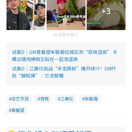
+3
点击图片放大
试真D｜GM曾展望朱敏瀚狂闻实测“尿味温泉” 半
裸出镜肉搏相见贴在一起泡温泉
试真D｜江美仪挑战“禾虫肠粉”爆开绿汁！GM吓
到“蜈蚣弹”︰它流脓喔
综艺节目
雪糕
江美仪
朱敏瀚
曾展望