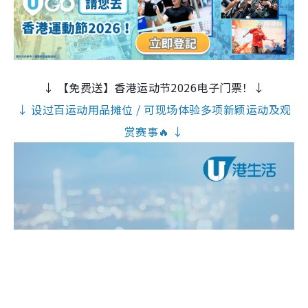
↓ 【免费送】香港运动节2026电子门票！↓
↓ 设过百运动用品摊位 / 可现场体验多项新颖运动及观
赏赛事🔥 ↓