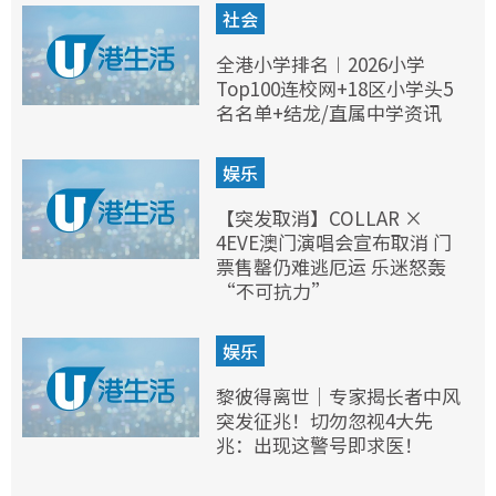
社会
全港小学排名︱2026小学
Top100连校网+18区小学头5
名名单+结龙/直属中学资讯
娱乐
【突发取消】COLLAR ×
4EVE澳门演唱会宣布取消 门
票售罄仍难逃厄运 乐迷怒轰
“不可抗力”
娱乐
黎彼得离世｜专家揭长者中风
突发征兆！切勿忽视4大先
兆：出现这警号即求医！