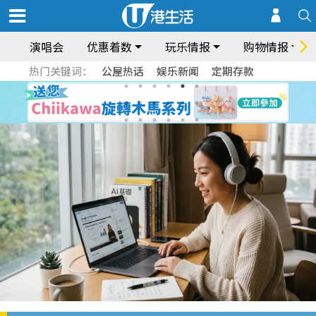
演唱会
优惠着数
玩乐情报
购物情报
热门关键词：
公屋热话
娱乐新闻
定期存款