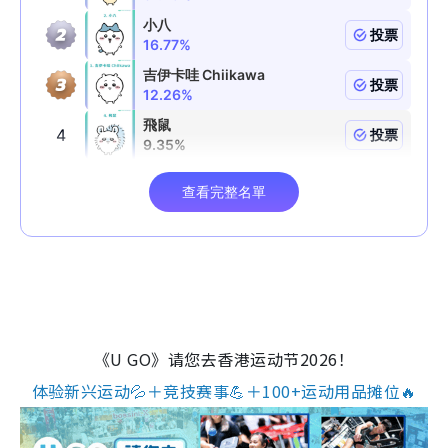
《U GO》请您去香港运动节2026！
体验新兴运动💦＋竞技赛事💪＋100+运动用品摊位🔥