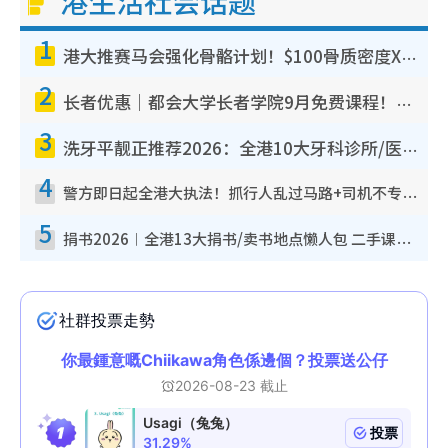
港生活社会话题
1
港大推赛马会强化骨骼计划！$100骨质密度X光检查 完成免费运动训练送超市礼券！附参加资格
2
长者优惠｜都会大学长者学院9月免费课程！多媒体/微电影创作/网络安全 附报名方法教学
3
洗牙平靓正推荐2026：全港10大牙科诊所/医院懒人包，夜诊至8点/镇静洁牙/医疗券适用
4
警方即日起全港大执法！抓行人乱过马路+司机不专注驾驶！乱过马路罚$2000
5
捐书2026︱全港13大捐书/卖书地点懒人包 二手课本最高$150＋旧书换免费咖啡/戏票