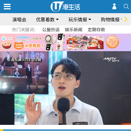
演唱会
优惠着数
玩乐情报
购物情报
热门关键词：
公屋热话
娱乐新闻
定期存款