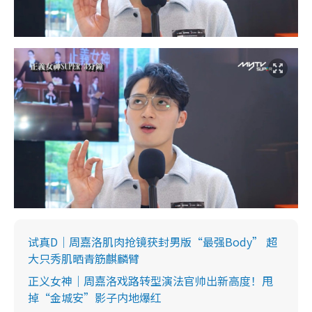
试真D｜周嘉洛肌肉抢镜获封男版“最强Body” 超
大只秀肌晒青筋麒麟臂
正义女神｜周嘉洛戏路转型演法官帅出新高度！甩
掉“金城安”影子内地爆红