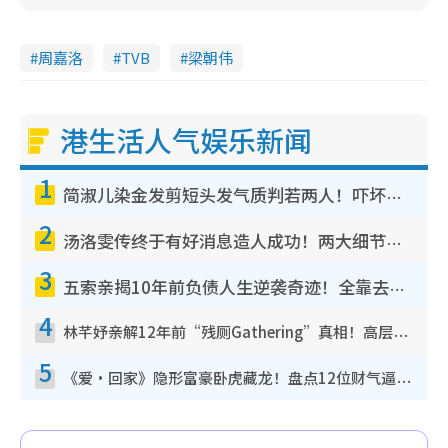
周嘉洛
TVB
梁朝伟
港生活人气娱乐新闻
1
简淑儿染金发剪短头发气质判若两人！吓坏老公麦大力都认不出：“你做什么？”
2
汤洛雯传终于有好消息造人成功！两大细节曝孕味极浓引猜测：大肚婆先会咁！
3
五索亲揭10年前负债人生逆袭奇迹！全靠去一地方转运后即遇上马先生
4
林芊妤亲解12年前“残厕Gathering”真相！高层解约一句话重创尊严，至今拒返TVB
5
《爱·回家》隐形富豪卧虎藏龙！盘点12位财气逼人的有钱艺人：这位美女3亿身家不愁做