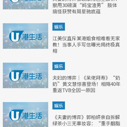
狠甩30磅演“妈宝渣男” 肢体
搞怪获赞有周星驰底蕴
娱乐
江美仪直斥某港姐食相难看无家
教！当事人手写信曝光揭终极真
相
娱乐
夫妇的博弈｜《呆佬拜寿》“奶
奶”黄文慧惊喜登场！相隔40年
重返TVB全因一原因
娱乐
《夫妻的博弈》郭柏妍亲自拆解
绿茶小三无辜妆容：“重手胭脂