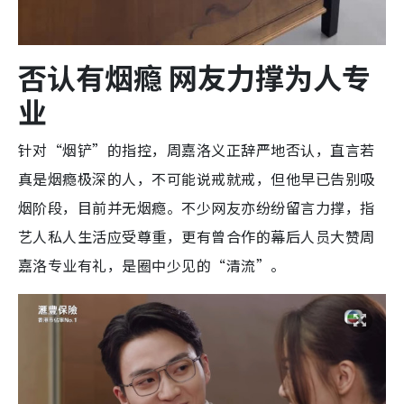
否认有烟瘾 网友力撑为人专
业
针对“烟铲”的指控，周嘉洛义正辞严地否认，直言若
真是烟瘾极深的人，不可能说戒就戒，但他早已告别吸
烟阶段，目前并无烟瘾。不少网友亦纷纷留言力撑，指
艺人私人生活应受尊重，更有曾合作的幕后人员大赞周
嘉洛专业有礼，是圈中少见的“清流”。