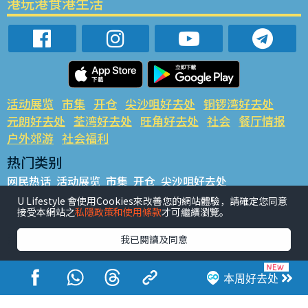
港玩港食港生活
活动展览
市集
开仓
尖沙咀好去处
铜锣湾好去处
元朗好去处
荃湾好去处
旺角好去处
社会
餐厅情报
户外郊游
社会福利
热门类别
网民热话
活动展览
市集
开仓
尖沙咀好去处
铜锣湾好去处
元朗好去处
荃湾好去处
旺角好去处
社会
U Lifestyle 會使用Cookies來改善您的網站體驗，請確定您同意
接受本網站之
私隱政策和使用條款
才可繼續瀏覽。
餐厅情报
户外郊游
热门标签
我已閱讀及同意
#UGO揾好去处
#人气活动推介
#美食社群热话
#亲子玩乐好去处
#ULifestyle应用程式
#限时抢
本周好去处
#UJetso礼物放送
#ULifestyle商户中心
#著数
#网络热话