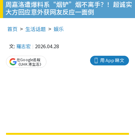
周嘉洛遭爆料系“烟铲”烟不离手？！超诚实
大方回应意外获网友反应一面倒
首页
生活话题
娱乐
文:
羅志宏
2026.04.28
在Google追蹤
用 App 睇文
《UHK 港生活》