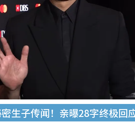
秘密生子传闻！亲曝28字终极回