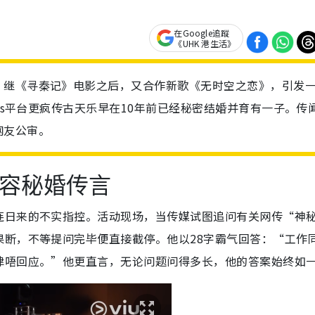
在Google追蹤
《UHK 港生活》
，继《寻秦记》电影之后，又合作新歌《无时空之恋》，引发
ads平台更疯传古天乐早在10年前已经秘密结婚并育有一子。传
网友公审。
形容秘婚传言
连日来的不实指控。活动现场，当传媒试图追问有关网传“神
果断，不等提问完毕便直接截停。他以28字霸气回答：“工作
律唔回应。”他更直言，无论问题问得多长，他的答案始终如