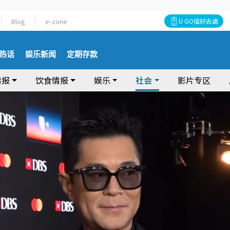
Blog
e-zone
U GO搵好去處
热话
娱乐新闻
定期存款
情报
饮食情报
娱乐
社会
影片专区