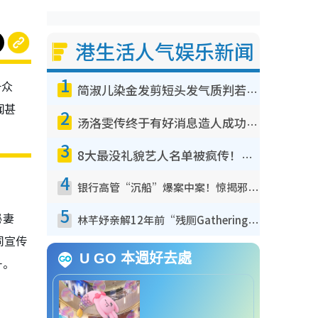
港生活人气娱乐新闻
1
一众
简淑儿染金发剪短头发气质判若两人！吓坏老公麦大力都认不出：“你做什么？”
闻甚
2
汤洛雯传终于有好消息造人成功！两大细节曝孕味极浓引猜测：大肚婆先会咁！
3
8大最没礼貌艺人名单被疯传！网友揭发明星真面目，一致数落这一位是无品天花板？
4
银行高管“沉船”爆案中案！惊揭邪教洗脑操控卖淫被吞600万，幕后黑手讲多错多
5
秘妻
林芊妤亲解12年前“残厕Gathering”真相！高层解约一句话重创尊严，至今拒返TVB
同宣传
U GO 本週好去處
一。