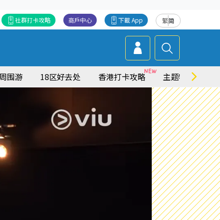
社群打卡攻略
商戶中心
下載 App
繁
简
周围游
18区好去处
香港打卡攻略
主题特集