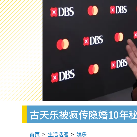
古天乐被疯传隐婚10年
首页
生活话题
娱乐