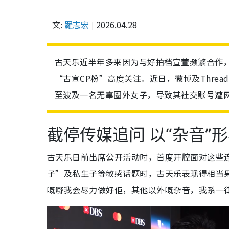
文:
羅志宏
2026.04.28
古天乐近半年多来因为与好拍档宣萱频繁合作
“古宣CP粉”高度关注。近日，微博及Thre
至波及一名无辜圈外女子，导致其社交账号遭
截停传媒追问 以“杂音”
古天乐日前出席公开活动时，首度开腔面对这些
子”及私生子等敏感话题时，古天乐表现得相当
嘅嘢我会尽力做好佢，其他以外嘅杂音，我系一