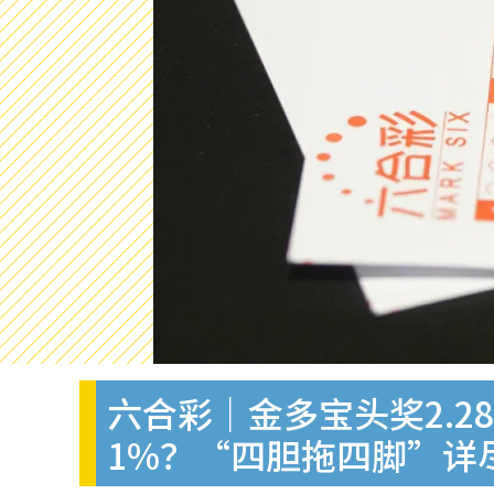
六合彩｜金多宝头奖2.2
1%？“四胆拖四脚”详