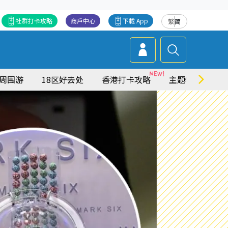
社群打卡攻略
商戶中心
下載 App
繁
简
周围游
18区好去处
香港打卡攻略
主题特集