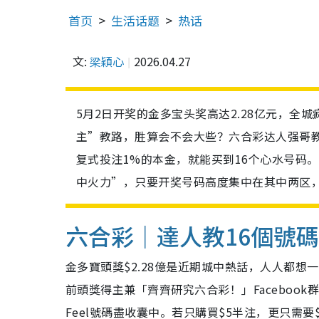
首页
生活话题
热话
文:
梁穎心
2026.04.27
5月2日开奖的金多宝头奖高达2.28亿元，全
主”教路，胜算会不会大些？六合彩达人强哥教
复式投注1%的本金，就能买到16个心水号码。
中火力”，只要开奖号码高度集中在其中两区
六合彩｜達人教16個號
金多寶頭獎$2.28億是近期城中熱話，人人都
前頭獎得主兼「齊齊研究六合彩！」Facebook
Feel號碼盡收囊中。若只購買$5半注，更只需要$