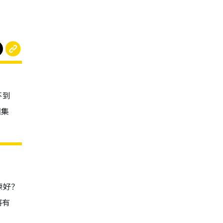
不到
围集
揀好？
將有