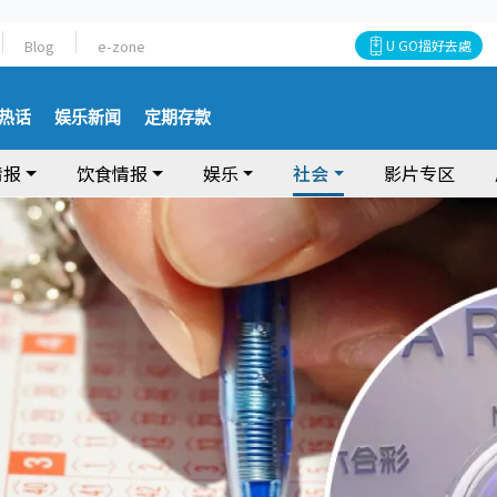
Blog
e-zone
U GO搵好去處
热话
娱乐新闻
定期存款
情报
饮食情报
娱乐
社会
影片专区