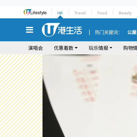
HK
Travel
Food
Beauty
热门关键词：
公屋
演唱会
优惠着数
玩乐情报
购物