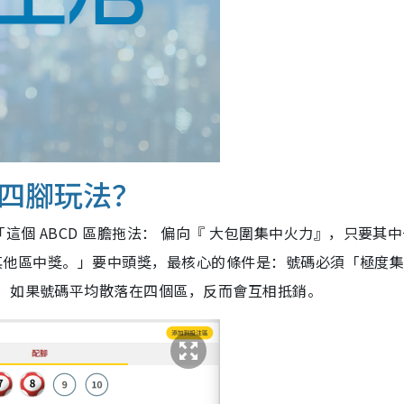
四腳玩法？
這個 ABCD 區膽拖法： 偏向『 大包圍集中火力』，只要其
帶動其他區中獎。」要中頭獎，最核心的條件是：號碼必須「極度
！ 如果號碼平均散落在四個區，反而會互相抵銷。