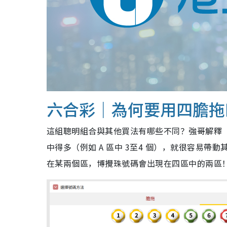
六合彩｜為何要用四膽拖
這組聰明組合與其他買法有哪些不同？強哥解釋「​
中得多（例如 A 區中 3至4 個），就很容易
在某兩個區，博攪珠號碼會出現在四區中的兩區