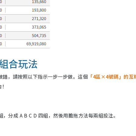
組合玩法
做錯，請按照以下指示一步一步做。這個
「4區×4號碼」的互
合！
，分成 A B C D 四組，然後用膽拖方法每兩組投注。