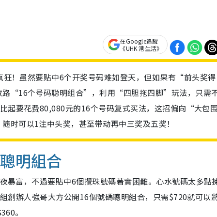
在Google追蹤
《UHK 港生活》
城疯狂！虽然要贴中6个开奖号码难如登天，但如果有“前头奖得
路“16个号码聪明组合”，利用“四胆拖四脚”玩法，只需
比起要花费80,080元的16个号码复式买法，这招偏向“大包
，随时可以1注中头奖，甚至带动再中三奖及五奖！
碼聰明組合
想一夜暴富，不過要貼中6個攪珠號碼著實困難。心水號碼太多點
群組創辦人強哥大方公開16個號碼聰明組合，只需$720就可以
360。