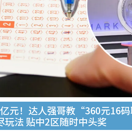
8亿元！达人强哥教“360元16
尽玩法 贴中2区随时中头奖