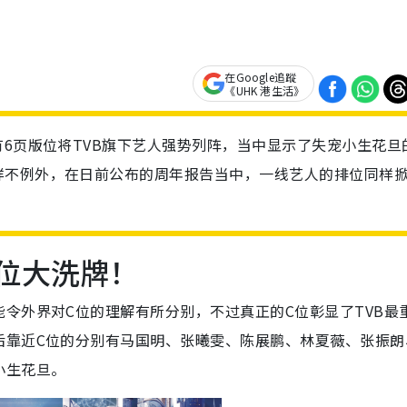
在Google追蹤
《UHK 港生活》
有6页版位将TVB旗下艺人强势列阵，当中显示了失宠小生花旦
样不例外，在日前公布的周年报告当中，一线艺人的排位同样
排位大洗牌！
令外界对C位的理解有所分别，不过真正的C位彰显了TVB最
后靠近C位的分别有马国明、张曦雯、陈展鹏、林夏薇、张振朗
小生花旦。