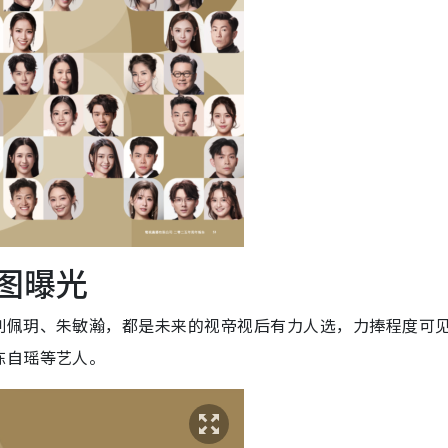
图曝光
刘佩玥、朱敏瀚，都是未来的视帝视后有力人选，力捧程度可
陈自瑶等艺人。