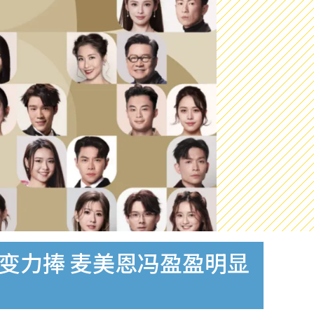
变力捧 麦美恩冯盈盈明显