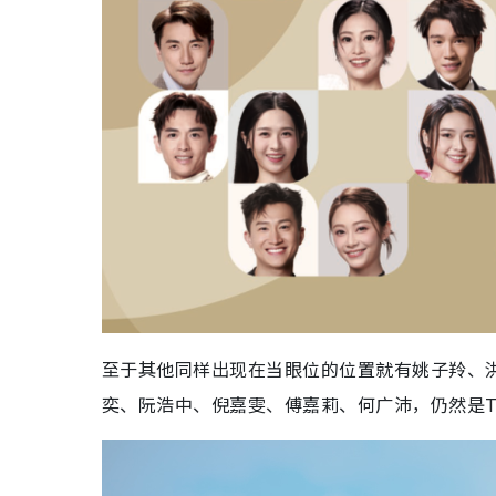
至于其他同样出现在当眼位的位置就有姚子羚、
奕、阮浩中、倪嘉雯、傅嘉莉、何广沛，仍然是T