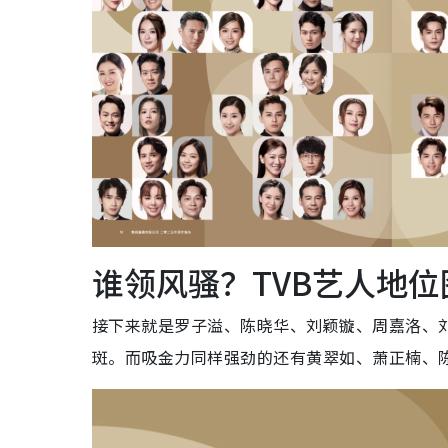
谁领风骚？TVB艺人地位
接下来就是罗子溢、陈晓华、刘颖镟、周嘉洛、
斑。而吸金力同样强劲的还有黄翠如、萧正楠、