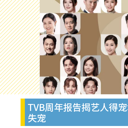
TVB周年报告揭艺人得
失宠