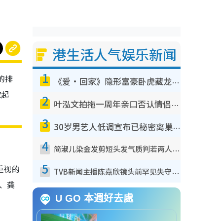
港生活人气娱乐新闻
1
的排
《爱·回家》隐形富豪卧虎藏龙！盘点12位财气逼人的有钱艺人：这位美女3亿身家不愁做
掀起
2
叶泓文拍拖一周年亲口否认情侣关系？！被质疑感情造假竟称GM“普通同事”
3
30岁男艺人低调宣布已秘密离巢！人气急跌变失踪人口：“这几年过得并不容易”
4
简淑儿染金发剪短头发气质判若两人！吓坏老公麦大力都认不出：“你做什么？”
5
重视的
TVB新闻主播陈嘉欣镜头前罕见失守！遭林超英一句话突袭吓坏当场大笑
、龚
U GO 本週好去處