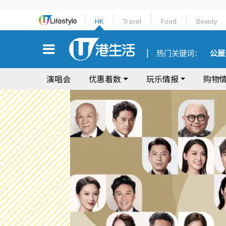
HK
Travel
Food
Beauty
热门关键词：
公屋
演唱会
优惠着数
玩乐情报
购物