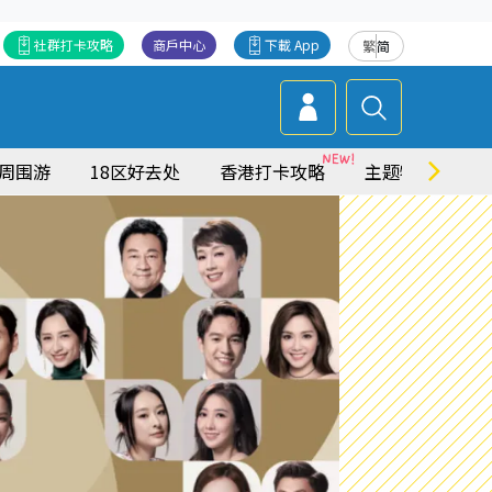
社群打卡攻略
商戶中心
下載 App
繁
简
周围游
18区好去处
香港打卡攻略
主题特集