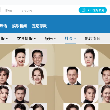
Blog
e-zone
U GO搵好去處
热话
娱乐新闻
定期存款
情报
饮食情报
娱乐
社会
影片专区