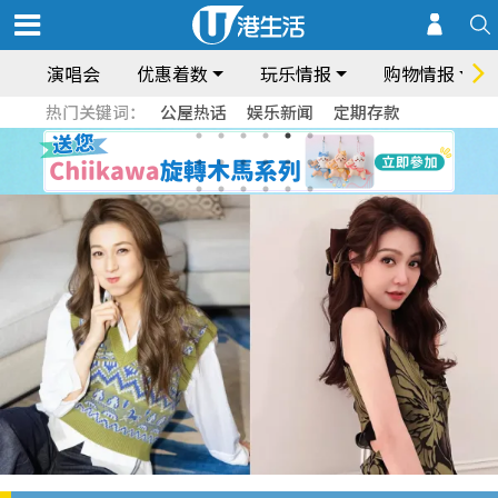
演唱会
优惠着数
玩乐情报
购物情报
热门关键词：
公屋热话
娱乐新闻
定期存款