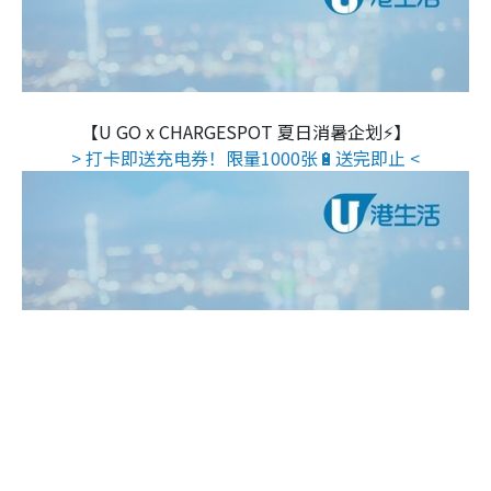
【U GO x CHARGESPOT 夏日消暑企划⚡】
> 打卡即送充电券！限量1000张🔋送完即止 <