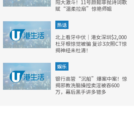
阳大激斗！11号颜懿菲抛诗词歌
赋“温柔拉扇”惊艳师姐
热话
北上看牙中伏｜港女深圳$2,000
杜牙根惊觉被骗 复诊3次照CT惊
揭神经未杜清！
娱乐
银行高管“沉船”爆案中案！惊
揭邪教洗脑操控卖淫被吞600
万，幕后黑手讲多错多