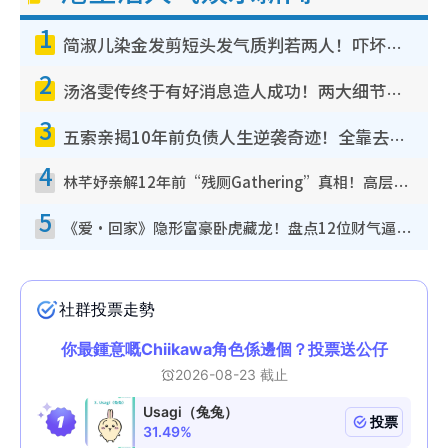
1
简淑儿染金发剪短头发气质判若两人！吓坏老公麦大力都认不出：“你做什么？”
2
汤洛雯传终于有好消息造人成功！两大细节曝孕味极浓引猜测：大肚婆先会咁！
3
五索亲揭10年前负债人生逆袭奇迹！全靠去一地方转运后即遇上马先生
4
林芊妤亲解12年前“残厕Gathering”真相！高层解约一句话重创尊严，至今拒返TVB
5
《爱·回家》隐形富豪卧虎藏龙！盘点12位财气逼人的有钱艺人：这位美女3亿身家不愁做