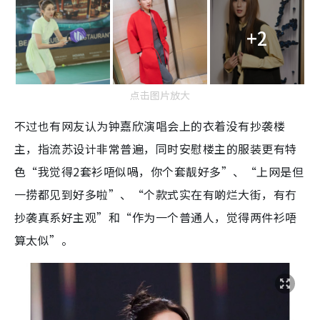
+2
点击图片放大
不过也有网友认为钟嘉欣演唱会上的衣着没有抄袭楼
主，指流苏设计非常普遍，同时安慰楼主的服装更有特
色“我觉得2套衫唔似喎，你个套靓好多”、“上网是但
一捞都见到好多啦”、“个款式实在有啲烂大街，有冇
抄袭真系好主观”和“作为一个普通人，觉得两件衫唔
算太似”。