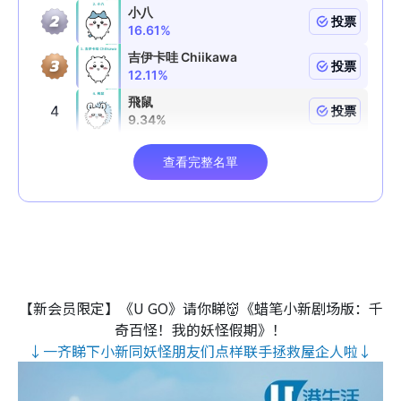
【新会员限定】《U GO》请你睇👹《蜡笔小新剧场版：千
奇百怪！我的妖怪假期》！
↓一齐睇下小新同妖怪朋友们点样联手拯救屋企人啦↓