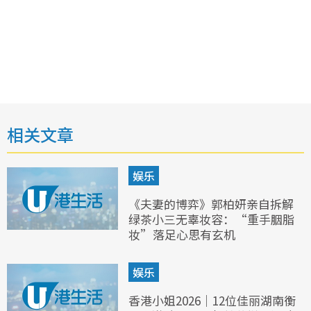
相关文章
娱乐
《夫妻的博弈》郭柏妍亲自拆解
绿茶小三无辜妆容：“重手胭脂
妆”落足心思有玄机
娱乐
香港小姐2026｜12位佳丽湖南衡