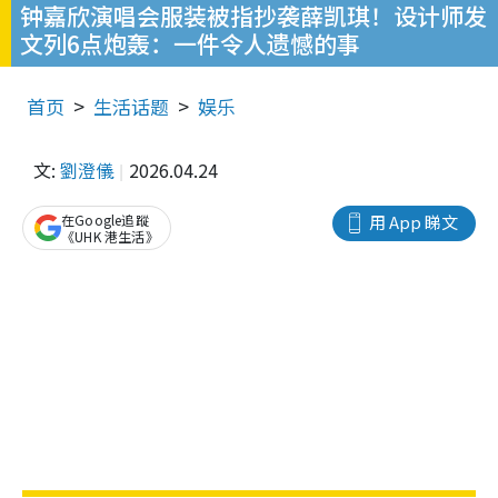
钟嘉欣演唱会服装被指抄袭薛凯琪！设计师发
文列6点炮轰：一件令人遗憾的事
首页
生活话题
娱乐
文:
劉澄儀
2026.04.24
在Google追蹤
用 App 睇文
《UHK 港生活》