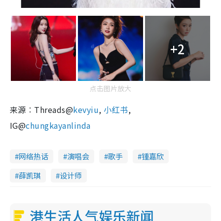
+2
点击图片放大
来源︰Threads@
kevyiu
,
小红书
,
IG@
chungkayanlinda
网络热话
演唱会
歌手
锺嘉欣
薛凯琪
设计师
港生活人气娱乐新闻