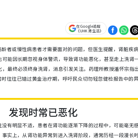
在Google追蹤
《UHK 港生活》
高龄者或慢性病患者才需要面对的问题，但医生提醒，肾脏疾
也可能因长期忽视身体警讯，导致肾功能恶化，甚至走上洗肾
化，最终必须终身洗肾，消息引发关注。药理所教授潘怀宗指
常时往往已错过黄金治疗期，呼吁民众切勿轻忽健检报告中的
 发现时常已恶化
往没有明显不适，患者在肾功能逐渐下降的过程中，可能毫无
。事实上，从肾功能异常到进入洗肾阶段，通常历经一段漫长