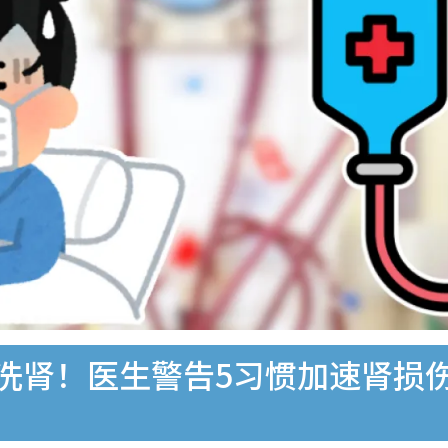
洗肾！医生警告5习惯加速肾损伤