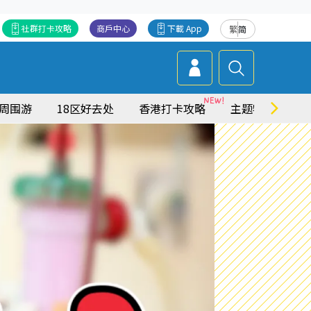
社群打卡攻略
商戶中心
下載 App
繁
简
周围游
18区好去处
香港打卡攻略
主题特集