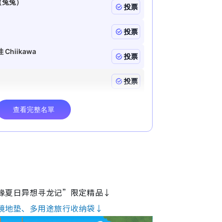
缘夏日异想寻龙记”限定精品↓
境地垫、多用途旅行收纳袋↓