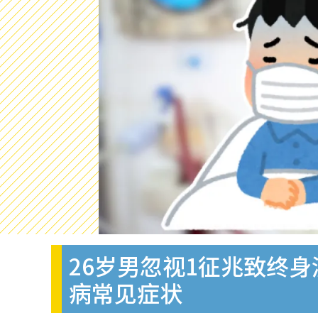
26岁男忽视1征兆致终身
病常见症状