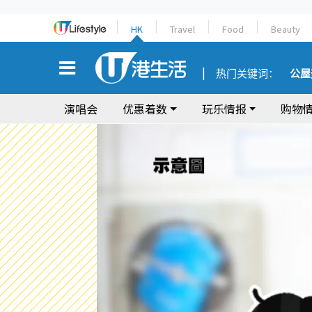
HK
Travel
Food
Beauty
热门关键词：
公屋
演唱会
优惠着数
玩乐情报
购物