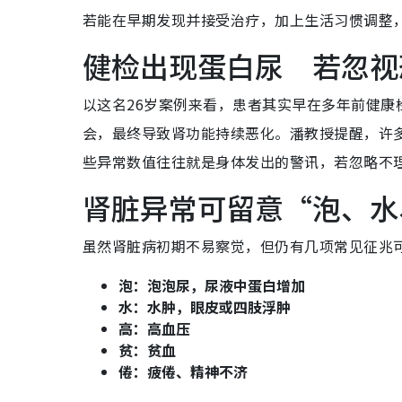
若能在早期发现并接受治疗，加上生活习惯调整
健检出现蛋白尿 若忽视
以这名26岁案例来看，患者其实早在多年前健
会，最终导致肾功能持续恶化。潘教授提醒，许
些异常数值往往就是身体发出的警讯，若忽略不
肾脏异常可留意“泡、水
虽然肾脏病初期不易察觉，但仍有几项常见征兆
泡：泡泡尿，尿液中蛋白增加
水：水肿，眼皮或四肢浮肿
高：高血压
贫：贫血
倦：疲倦、精神不济