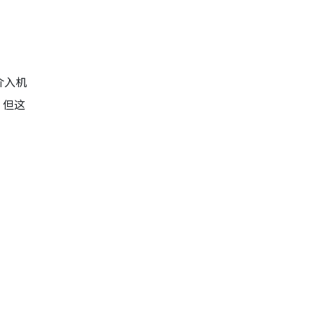
介入机
，但这