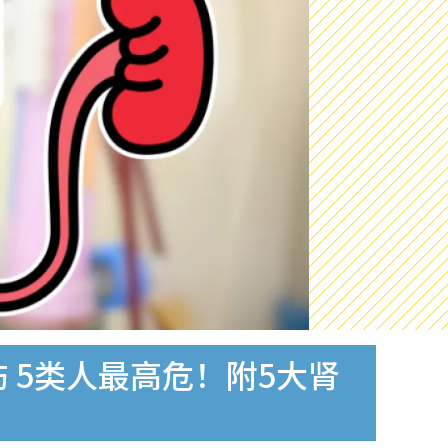
 5类人最高危！附5大肾