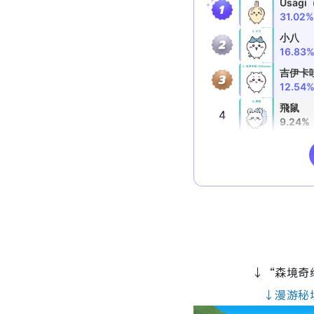
↓“森境奇
↓漫游秘