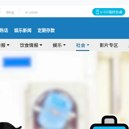
Blog
e-zone
U GO搵好去處
热话
娱乐新闻
定期存款
情报
饮食情报
娱乐
社会
影片专区