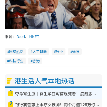
来源：
Deel
、
HKET
网络热话
人工智能
行业
通胀
科技行业
香港
港生活人气本地热话
1
夺命寄生虫｜食生菜狂泻首现死者！疫潮恶化录1.8万宗病例 揭洗菜3大谬误
2
银行高管恋上水疗女技师！两个月借128万惊觉“沉船”沉落火海 揭背后疑似邪教操控卖淫