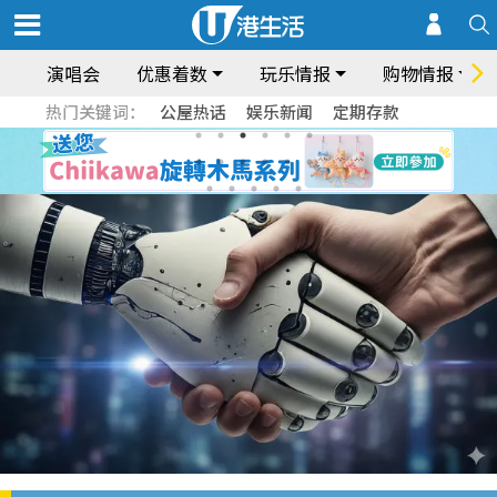
演唱会
优惠着数
玩乐情报
购物情报
热门关键词：
公屋热话
娱乐新闻
定期存款