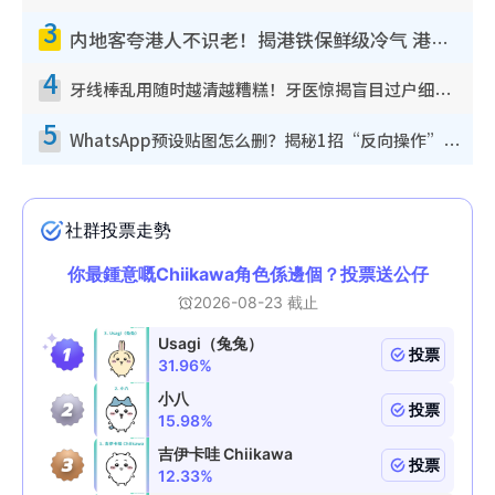
3
内地客夸港人不识老！揭港铁保鲜级冷气 港人求放过：别投诉
4
牙线棒乱用随时越清越糟糕！牙医惊揭盲目过户细菌恐致龋齿：这种才是日常真保养
5
WhatsApp预设贴图怎么删？揭秘1招“反向操作”还原简洁界面 附3步实测教程