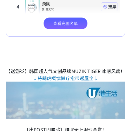
【送您🐯】韩国超人气文创品牌MUZIK TIGER 冰感风扇！
↓将萌虎嘅慵懒疗愈带返屋企↓
【出POST即赚💰】赚取无上限现金赏！