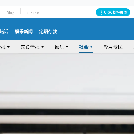
Blog
e-zone
U GO搵好去處
热话
娱乐新闻
定期存款
情报
饮食情报
娱乐
社会
影片专区