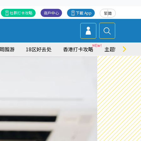
社群打卡攻略
商戶中心
下載 App
繁
简
周围游
18区好去处
香港打卡攻略
主题特集