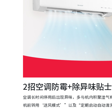
2招空调防霉+除异味贴士
空调长时间停用后出现异味，多与机内积聚湿气有
机前转用‘送风模式’”以及“定期启动自动清洗