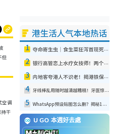
港生活人气本地热话
1
故
夺命寄生虫｜食生菜狂泻首现死者！疫潮恶化录1.8万宗病例 揭洗菜3大谬误
不但
2
银行高管恋上水疗女技师！两个月借128万惊觉“沉船”沉落火海 揭背后疑似邪教操控卖淫
3
内地客夸港人不识老！揭港铁保鲜级冷气 港人求放过：别投诉
4
牙线棒乱用随时越清越糟糕！牙医惊揭盲目过户细菌恐致蛀牙：这种才是日常真保养
5
式空调
WhatsApp预设贴图怎么删？揭秘1招“反向操作”还原简洁界面 附3步实测教程
保持干
U GO 本週好去處