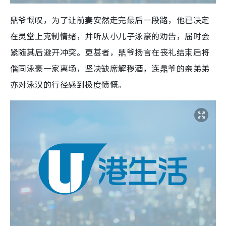
鼎爷慨叹，为了让前妻安然走完最后一段路，他已决定
在灵堂上克制情绪，并听从小儿子泳豪的劝告，届时会
紧随其后避开冲突。更甚者，鼎爷扬言在丧礼结束后将
偕同泳豪一家离场，坚决缺席解秽酒，连鼎爷的亲弟弟
亦对泳汉的行径感到极度愤慨。