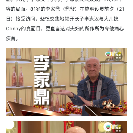
容的局面。81岁的李家鼎（鼎爷）在施明设灵前夕（21
日）接受访问，悲愤交集地揭开长子李泳汉与大儿媳
Conny的真面目，更直言这对夫妇的所作所为令他痛心
疾首。