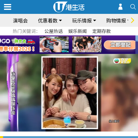
演唱会
优惠着数
玩乐情报
购物情报
热门关键词：
公屋热话
娱乐新闻
定期存款