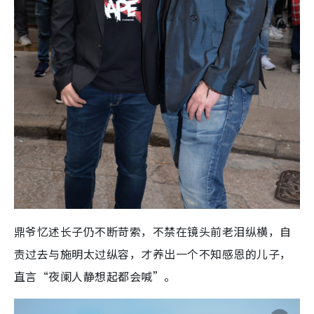
鼎爷忆述长子仍不断苛索，不禁在镜头前老泪纵横，自
责过去与施明太过纵容，才养出一个不知感恩的儿子，
直言“夜阑人静想起都会喊”。