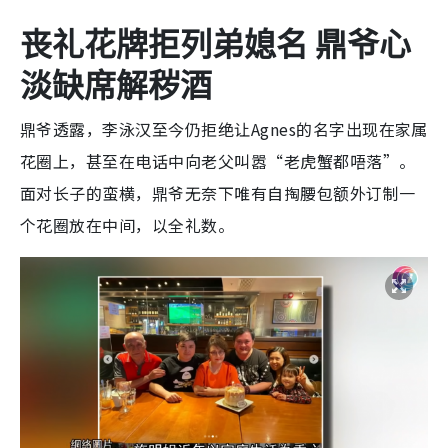
丧礼花牌拒列弟媳名 鼎爷心
淡缺席解秽酒
鼎爷透露，李泳汉至今仍拒绝让Agnes的名字出现在家属
花圈上，甚至在电话中向老父叫嚣“老虎蟹都唔落”。
面对长子的蛮横，鼎爷无奈下唯有自掏腰包额外订制一
个花圈放在中间，以全礼数。