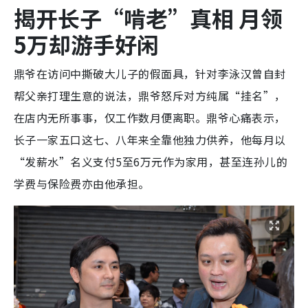
揭开长子“啃老”真相 月领
5万却游手好闲
鼎爷在访问中撕破大儿子的假面具，针对李泳汉曾自封
帮父亲打理生意的说法，鼎爷怒斥对方纯属“挂名”，
在店内无所事事，仅工作数月便离职。鼎爷心痛表示，
长子一家五口这七、八年来全靠他独力供养，他每月以
“发薪水”名义支付5至6万元作为家用，甚至连孙儿的
学费与保险费亦由他承担。