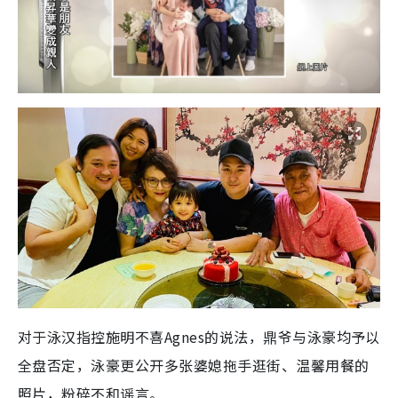
对于泳汉指控施明不喜Agnes的说法，鼎爷与泳豪均予以
全盘否定，泳豪更公开多张婆媳拖手逛街、温馨用餐的
照片，粉碎不和谣言。