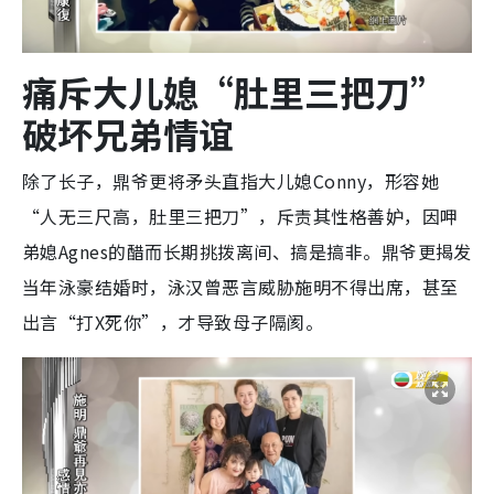
痛斥大儿媳“肚里三把刀”
破坏兄弟情谊
除了长子，鼎爷更将矛头直指大儿媳Conny，形容她
“人无三尺高，肚里三把刀”，斥责其性格善妒，因呷
弟媳Agnes的醋而长期挑拨离间、搞是搞非。鼎爷更揭发
当年泳豪结婚时，泳汉曾恶言威胁施明不得出席，甚至
出言“打X死你”，才导致母子隔阂。