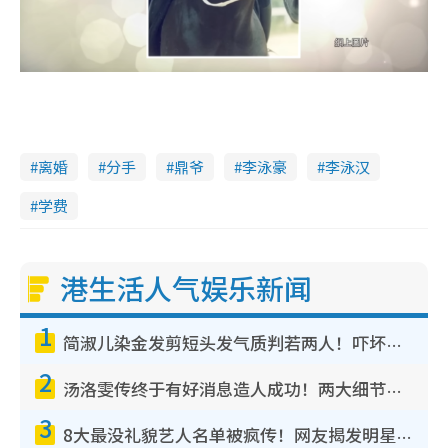
离婚
分手
鼎爷
李泳豪
李泳汉
学费
港生活人气娱乐新闻
1
简淑儿染金发剪短头发气质判若两人！吓坏老公麦大力都认不出：“你做什么？”
2
汤洛雯传终于有好消息造人成功！两大细节曝孕味极浓引猜测：大肚婆先会咁！
3
8大最没礼貌艺人名单被疯传！网友揭发明星真面目，一致数落这一位是无品天花板？