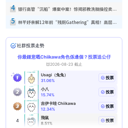
4
银行高管“沉船”爆案中案！惊揭邪教洗脑操控卖淫被吞600万，幕后黑手讲多错多
5
林芊妤亲解12年前“残厕Gathering”真相！高层解约一句话重创尊严，至今拒返TVB