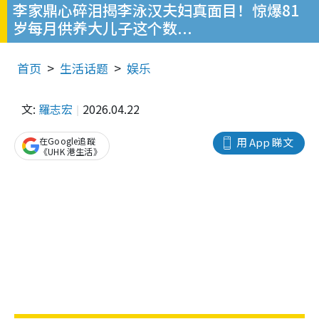
李家鼎心碎泪揭李泳汉夫妇真面目！惊爆81
岁每月供养大儿子这个数...
首页
生活话题
娱乐
文:
羅志宏
2026.04.22
在Google追蹤
用 App 睇文
《UHK 港生活》