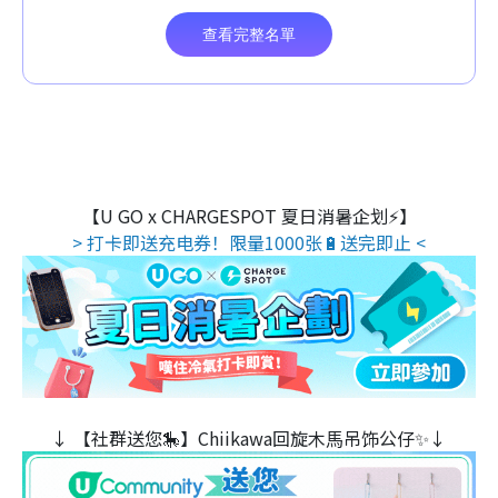
【U GO x CHARGESPOT 夏日消暑企划⚡】
> 打卡即送充电券！限量1000张🔋送完即止 <
↓ 【社群送您🎠】Chiikawa回旋木⾺吊饰公仔✨↓