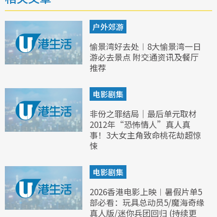
户外郊游
愉景湾好去处︱8大愉景湾一日
游必去景点 附交通资讯及餐厅
推荐
电影剧集
非份之罪结局｜最后单元取材
2012年“恐怖情人”真人真
事！3大女主角致命桃花劫超惊
悚
电影剧集
2026香港电影上映︱暑假片单5
部必看：玩具总动员5/魔海奇缘
真人版/迷你兵团回归 (持续更