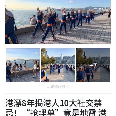
+7
点击图片放大
港漂8年揭港人10大社交禁
忌！“抢埋单”竟是地雷 港