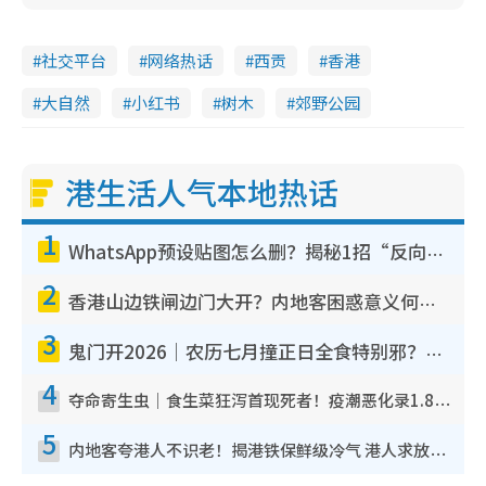
社交平台
网络热话
西贡
香港
大自然
小红书
树木
郊野公园
港生活人气本地热话
1
WhatsApp预设贴图怎么删？揭秘1招“反向操作”还原简洁界面 附3步实测教程
2
香港山边铁闸边门大开？内地客困惑意义何在！网友神回复：这种叫法理性防御
3
鬼门开2026｜农历七月撞正日全食特别邪？专家警告切忌做一事！揭4大禁忌+2招保平安
4
夺命寄生虫｜食生菜狂泻首现死者！疫潮恶化录1.8万宗病例 揭洗菜3大谬误
5
内地客夸港人不识老！揭港铁保鲜级冷气 港人求放过：别投诉