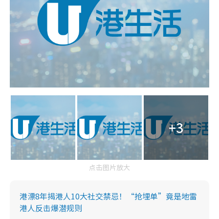
+3
点击图片放大
港漂8年揭港人10大社交禁忌！“抢埋单”竟是地雷
港人反击爆潜规则