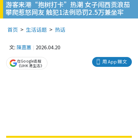
游客来港“抱树打卡”热潮 女子闯西贡浪茄
攀爬惹怒网友 触犯1法例恐罚2.5万兼坐牢
首页
生活话题
热话
文:
陳嘉蕙
2026.04.20
在Google追蹤
用 App 睇文
《UHK 港生活》