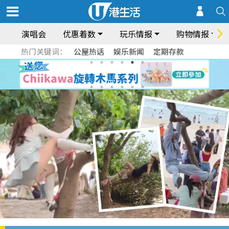
演唱会
优惠着数
玩乐情报
购物情报
热门关键词：
公屋热话
娱乐新闻
定期存款