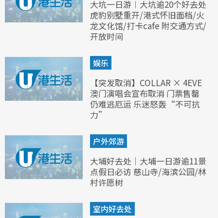
大坑一日游︱大坑逾20个好去处
虎豹别墅重开/港式怀旧面档/火
龙文化馆/打卡cafe 附交通方式/
开放时间
娱乐
【突发取消】COLLAR × 4EVE
澳门演唱会宣布取消 门票售罄
仍难逃厄运 乐迷怒轰“不可抗
力”
户外郊游
大埔好去处｜大埔一日游逾11景
点假日必访 慈山寺/海滨公园/林
村许愿树
室内好去处