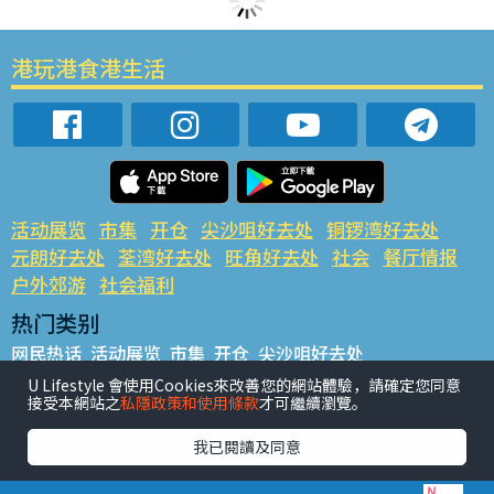
港玩港食港生活
活动展览
市集
开仓
尖沙咀好去处
铜锣湾好去处
元朗好去处
荃湾好去处
旺角好去处
社会
餐厅情报
户外郊游
社会福利
热门类别
网民热话
活动展览
市集
开仓
尖沙咀好去处
铜锣湾好去处
元朗好去处
荃湾好去处
旺角好去处
社会
U Lifestyle 會使用Cookies來改善您的網站體驗，請確定您同意
接受本網站之
私隱政策和使用條款
才可繼續瀏覽。
餐厅情报
户外郊游
热门标签
我已閱讀及同意
#UGO揾好去处
#人气活动推介
#美食社群热话