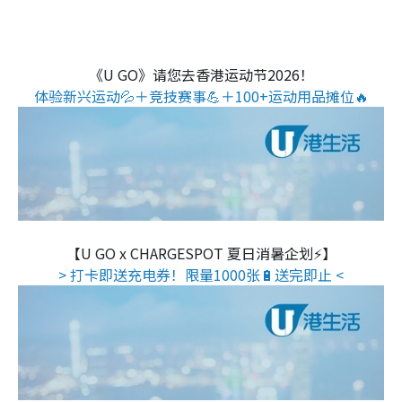
《U GO》请您去香港运动节2026！
体验新兴运动💦＋竞技赛事💪＋100+运动用品摊位🔥
【U GO x CHARGESPOT 夏日消暑企划⚡】
> 打卡即送充电券！限量1000张🔋送完即止 <