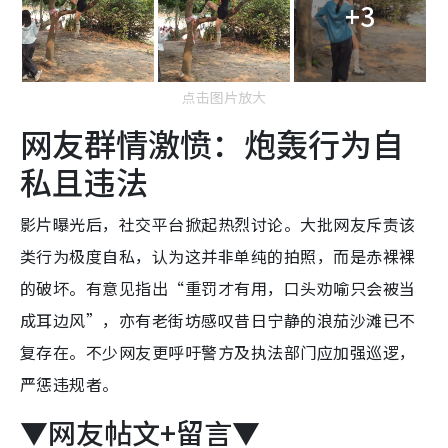
+3
点击图片放大
网友群情激愤：炮轰行为自
私且违法
影片曝光后，社交平台掀起热烈讨论。大批网友斥责该
类行为极度自私，认为这并非单纯的拍照，而是赤裸裸
的破坏。有意见指出“重罚才有用，口头劝喻只会被当
成耳边风”，亦有老街坊感叹昔日宁静的浪茄沙滩已不
复存在。不少网友更呼吁警方及执法部门应加强巡逻，
严惩违规者。
▼网友帖文+留言▼