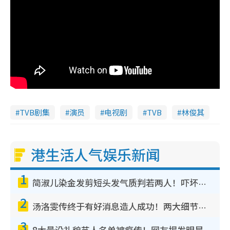
TVB剧集
演员
电视剧
TVB
林俊其
港生活人气娱乐新闻
1
简淑儿染金发剪短头发气质判若两人！吓坏老公麦大力都认不出：“你做什么？”
2
汤洛雯传终于有好消息造人成功！两大细节曝孕味极浓引猜测：大肚婆先会咁！
3