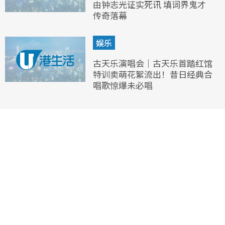
由钟志光证实死讯 填词界鬼才
传奇落幕
娱乐
古天乐演唱会｜古天乐首踏红馆
特训卖萌花絮流出！昔日经典合
唱歌惊爆未必唱