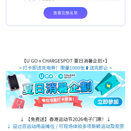
【U GO x CHARGESPOT 夏日消暑企划⚡】
> 打卡即送充电券！限量1000张🔋送完即止 <
↓ 【免费送】香港运动节2026电子门票！↓
↓ 设过百运动用品摊位 / 可现场体验多项新颖运动及观赏