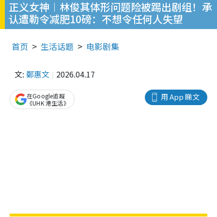
正义女神︱林俊其体形问题险被踢出剧组！承
认遭勒令减肥10磅：不想令任何人失望
首页
生活话题
电影剧集
文:
鄭惠文
2026.04.17
在Google追蹤
用 App 睇文
《UHK 港生活》