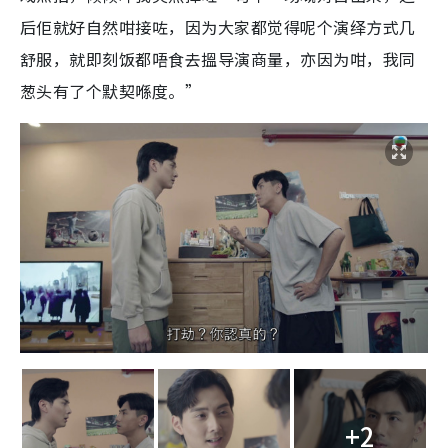
后佢就好自然咁接咗，因为大家都觉得呢个演绎方式几
舒服，就即刻饭都唔食去搵导演商量，亦因为咁，我同
葱头有了个默契喺度。”
+2