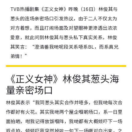
TVB热播剧集《正义女神》昨晚（16日）林俊其与
葱头的连场亲密场口引发热议，由于二人不仅太为
对方着想，而且打闹场面及对望眼神更渗透出浓浓
爱意，就此问到林俊其与葱头私下真实关系，林俊
其笑言：“澄清番我哋呢段关系唔系BL，而系真兄
弟情！”
《正义女神》林俊其葱头海
量亲密场口
林俊其表示“我同葱头其实合作并唔多，但我哋每次合
作都好有火花。其实我哋两个屋企嗰啲场口，系一日里
面拍晒，咁我记得放饭嗰阵，我哋都有大概倾吓下一场
戏点拍，倾倾吓我突然掉咗一句下一场嘅对白出来，之