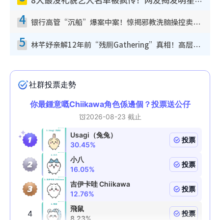
8大最没礼貌艺人名单被疯传！网友揭发明星真面目，一致数落这一位是无品天花板？
4
银行高管“沉船”爆案中案！惊揭邪教洗脑操控卖淫被吞600万，幕后黑手讲多错多
5
林芊妤亲解12年前“残厕Gathering”真相！高层解约一句话重创尊严，至今拒返TVB