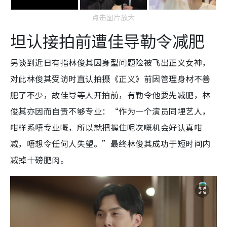
点击图片放大
坦认接拍前遭佳导勒令减肥
另谈到近日有指林俊其因身型问题险被飞出正义女神，
对此林俊其受访时直认拍摄《正义》前因管理身材不善
肥了不少，故佳导等人开拍前，有勒令他要先减肥，林
俊其亦因而自责不够专业：“作为一个演员同埋艺人，
咁样系唔专业嘅，所以就把握住呢次嘅机会好认真咁
减，唔想令任何人失望。”最终林俊其成功于短时间内
减掉十磅肥肉。