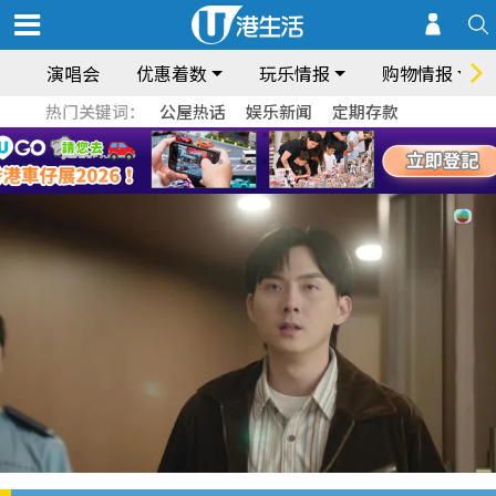
演唱会
优惠着数
玩乐情报
购物情报
热门关键词：
公屋热话
娱乐新闻
定期存款