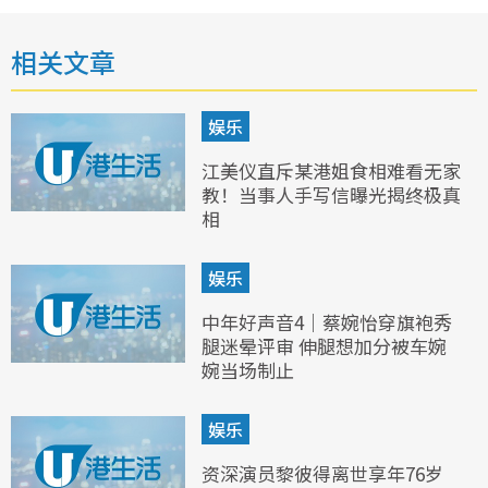
相关文章
娱乐
江美仪直斥某港姐食相难看无家
教！当事人手写信曝光揭终极真
相
娱乐
中年好声音4｜蔡婉怡穿旗袍秀
腿迷晕评审 伸腿想加分被车婉
婉当场制止
娱乐
资深演员黎彼得离世享年76岁