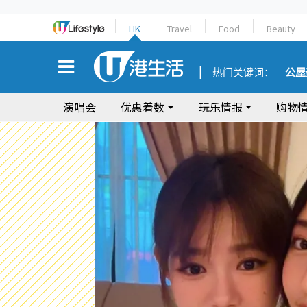
HK
Travel
Food
Beauty
热门关键词：
公屋
演唱会
优惠着数
玩乐情报
购物