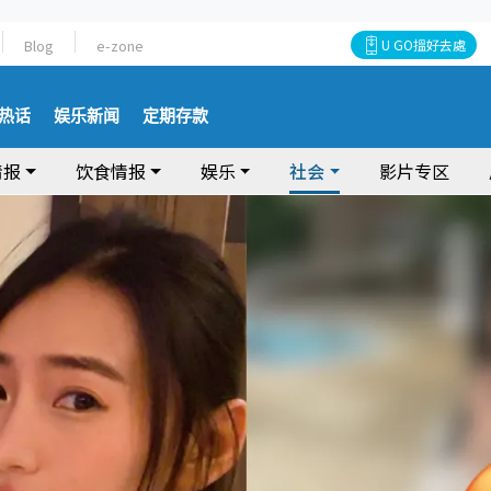
Blog
e-zone
U GO搵好去處
热话
娱乐新闻
定期存款
情报
饮食情报
娱乐
社会
影片专区