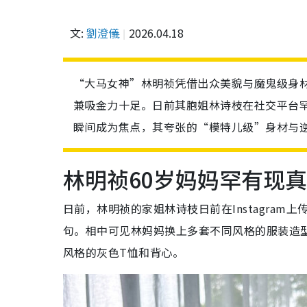
文:
劉澄儀
2026.04.18
“大马女神”林明祯凭借出众美貌与魔鬼级身
兼吸金力十足。日前其胞姐林诗枝在社交平台罕
瞬间成为焦点，其夸张的“模特儿级”身材与
林明祯60岁妈妈罕有现
日前，林明祯的家姐林诗枝日前在Instagram上
句。相中可见林妈妈换上多套不同风格的服装造
风格的灰色T恤和背心。