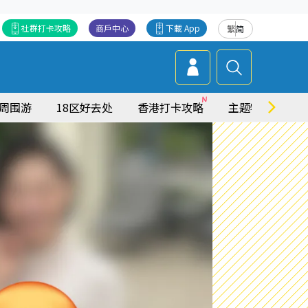
社群打卡攻略
商戶中心
下載 App
繁
简
周围游
18区好去处
香港打卡攻略
主题特集