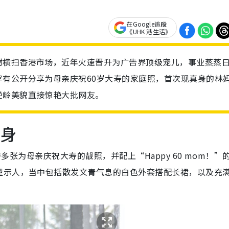
在Google追蹤
《UHK 港生活》
材横扫香港市场，近年火速晋升为广告界顶级宠儿，事业蒸蒸
有公开分享为母亲庆祝60岁大寿的家庭照，首次现真身的林
逆龄美貌直接惊艳大批网友。
真身
传多张为母亲庆祝大寿的靓照，并配上“Happy 60 mom！”
型示人，当中包括散发文青气息的白色外套搭配长裙，以及充