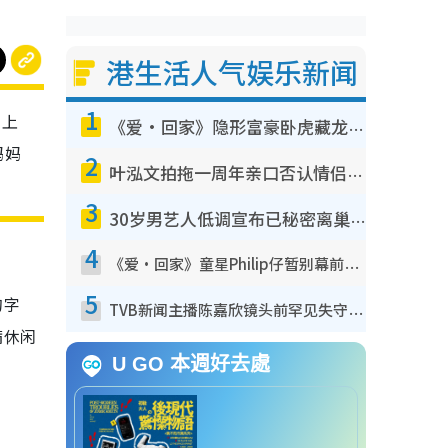
港生活人气娱乐新闻
1
日上
《爱·回家》隐形富豪卧虎藏龙！盘点12位财气逼人的有钱艺人：这位美女3亿身家不愁做
妈妈
2
叶泓文拍拖一周年亲口否认情侣关系？！被质疑感情造假竟称GM“普通同事”
3
30岁男艺人低调宣布已秘密离巢！人气急跌变失踪人口：“这几年过得并不容易”
4
《爱·回家》童星Philip仔暂别幕前久违现身！15岁近况暴风成长长高变帅气少年
5
的字
TVB新闻主播陈嘉欣镜头前罕见失守！遭林超英一句话突袭吓坏当场大笑
满休闲
U GO 本週好去處