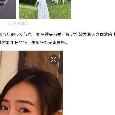
点击图片放大
充满浓厚的少女气息。她在镜头前举手投足均散发着大方优雅的
其逆龄生长的绝世美貌绝对无庸置疑。