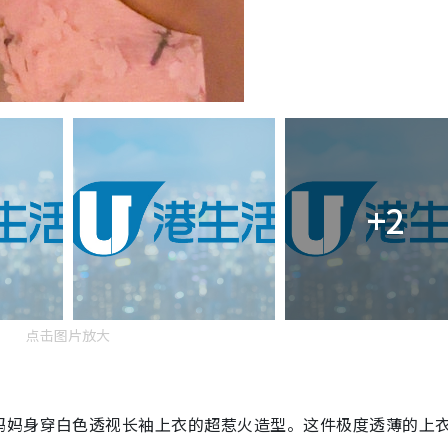
+2
点击图片放大
妈妈身穿白色透视长袖上衣的超惹火造型。这件极度透薄的上