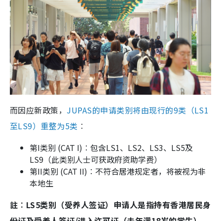
而因应新政策，
JUPAS的申请类别将由现行的9类（LS1
至LS9）重整为5类
︰
第I类别 (CAT I)︰包含LS1、LS2、LS3、LS5及
LS9（此类别人士可获政府资助学费）
第II类别 (CAT II)︰不符合居港规定者，将被视为非
本地生
註︰LS5类别（受养人签证）
申请人是指持有香港居民身
份证及受养人签证/进入许可证（未年满18岁的学生），