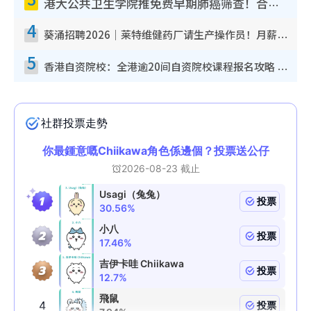
港大公共卫生学院推免费早期肺癌筛查！合资格人士将获全额资助定期血液化验/电脑断层扫描/风险评估
4
葵涌招聘2026｜莱特维健药厂请生产操作员！月薪高达$1.7万 冷气厂房/五天工作/保障双粮
5
香港自资院校：全港逾20间自资院校课程报名攻略 留位费可退/申请日期/报名链接