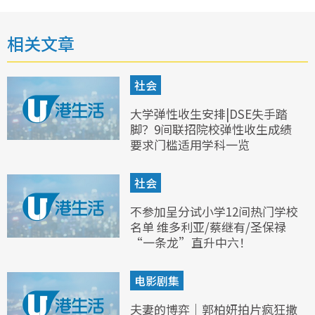
相关文章
社会
大学弹性收生安排|DSE失手踏
脚？9间联招院校弹性收生成绩
要求门槛适用学科一览
社会
不参加呈分试小学12间热门学校
名单 维多利亚/蔡继有/圣保禄
“一条龙”直升中六！
电影剧集
夫妻的博弈｜郭柏妍拍片疯狂撒