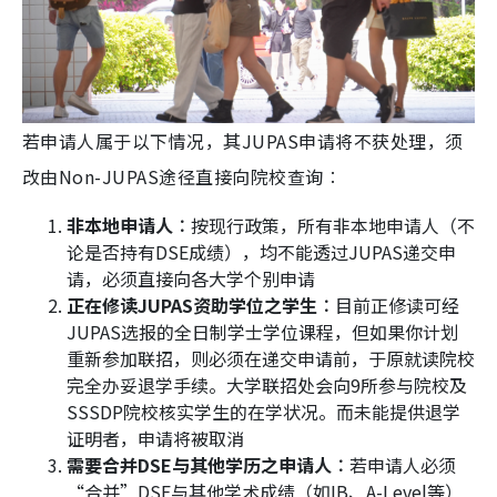
若申请人属于以下情况，其JUPAS申请将不获处理，须
改由Non-JUPAS途径直接向院校查询︰
非本地申请人︰
按现行政策，所有非本地申请人（不
论是否持有DSE成绩），均不能透过JUPAS递交申
请，必须直接向各大学个别申请
正在修读JUPAS资助学位之学生︰
目前正修读可经
JUPAS选报的全日制学士学位课程，但如果你计划
重新参加联招，则必须在递交申请前，于原就读院校
完全办妥退学手续。大学联招处会向9所参与院校及
SSSDP院校核实学生的在学状况。而未能提供退学
证明者，申请将被取消
需要合并DSE与其他学历之申请人︰
若申请人必须
“合并”DSE与其他学术成绩（如IB、A-Level等）