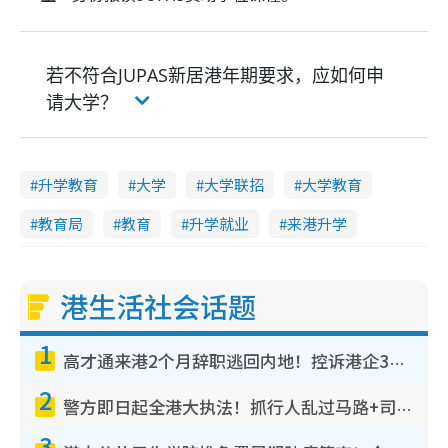
若不符合JUPAS新居港年期要求，应如何申
请大学？
升学教育
大学
大学联招
大学教育
教育局
教育
升学就业
来港升学
港生活社会话题
1
高才通来港2个月辞职逃回内地！控诉港企3宗罪，叹微管理极窒息
2
警方即日起全港大执法！抓行人乱过马路+司机不专注驾驶！乱过马路罚$2000
3