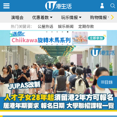
演唱会
优惠着数
玩乐情报
购物情报
热门关键词：
公屋热话
娱乐新闻
定期存款
目錄