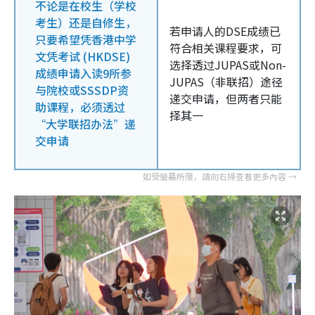
不论是在校生（学校
考生）还是自修生，
若申请人的DSE成绩已
只要希望凭香港中学
符合相关课程要求，可
文凭考试 (HKDSE)
选择透过JUPAS或Non-
成绩申请入读9所参
JUPAS（非联招）途径
与院校或SSSDP资
递交申请，但两者只能
助课程，必须透过
择其一
“大学联招办法”递
交申请