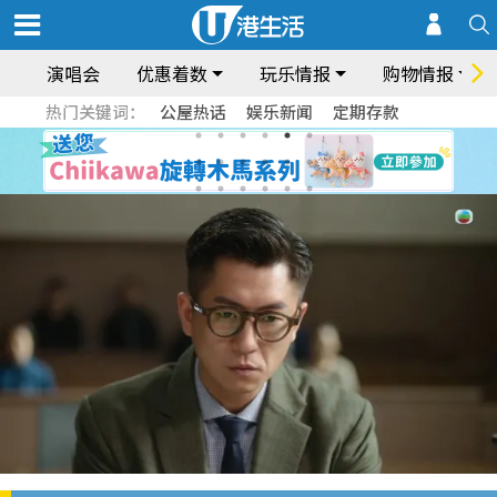
演唱会
优惠着数
玩乐情报
购物情报
热门关键词：
公屋热话
娱乐新闻
定期存款