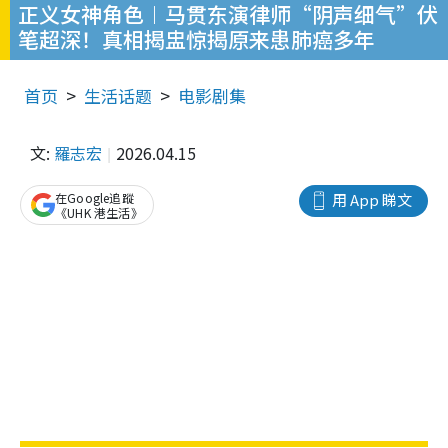
正义女神角色︱马贯东演律师“阴声细气”伏
笔超深！真相揭盅惊揭原来患肺癌多年
首页
生活话题
电影剧集
文:
羅志宏
2026.04.15
在Google追蹤
用 App 睇文
《UHK 港生活》