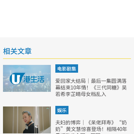
相关文章
电影剧集
爱回家大结局｜最后一集圆满落
幕结束10年情！《三代同糖》吴
若希李芷晴母女档乱入
娱乐
夫妇的博弈｜《呆佬拜寿》“奶
奶”黄文慧惊喜登场！相隔40年