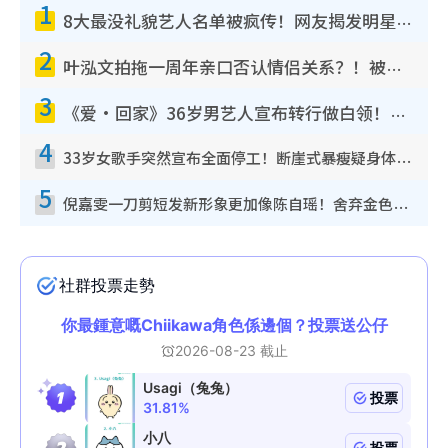
1
8大最没礼貌艺人名单被疯传！网友揭发明星真面目，一致数落这一位是无品天花板？
2
叶泓文拍拖一周年亲口否认情侣关系？！被质疑感情造假竟称GM“普通同事”
3
《爱·回家》36岁男艺人宣布转行做白领！卸下艺人身份回归素人平淡生活
4
33岁女歌手突然宣布全面停工！断崖式暴瘦疑身体亮红灯！声明曝：将暂时淡出
5
倪嘉雯一刀剪短发新形象更加像陈自瑶！舍弃金色长发造型气质大变超惊喜