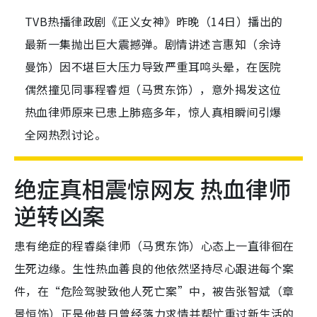
TVB热播律政剧《正义女神》昨晚（14日）播出的
最新一集抛出巨大震撼弹。剧情讲述言惠知（余诗
曼饰）因不堪巨大压力导致严重耳鸣头晕，在医院
偶然撞见同事程睿烜（马贯东饰），意外揭发这位
热血律师原来已患上肺癌多年，惊人真相瞬间引爆
全网热烈讨论。
绝症真相震惊网友 热血律师
逆转凶案
患有绝症的程睿燊律师（马贯东饰）心态上一直徘徊在
生死边缘。生性热血善良的他依然坚持尽心跟进每个案
件，在“危险驾驶致他人死亡案”中，被告张智斌（章
景恒饰）正是他昔日曾经落力求情并帮忙重过新生活的