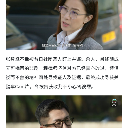
张智斌不幸被昔日社团恶人盯上并逼迫杀人，最终酿成
无可挽回的悲剧。程律师坚信对方已经真心改过，凭借
锲而不舍的精神四处寻找证人及证据，最终成功寻获关
键车Cam片，令被告获改判不小心驾驶罪。