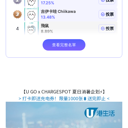
【U GO x CHARGESPOT 夏日消暑企划⚡】
> 打卡即送充电券！限量1000张🔋送完即止 <