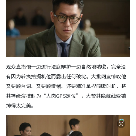
观众直指他一边进行法庭辩护一边自然地咳嗽，完全没
有因为转换拍摄机位而露出任何破绽。大批网友惊叹他
又要顾台词、又要顾情绪、还要精准拿捏咳嗽时机，将
其神级演技封为“人肉GPS定位”，大赞其隐藏线索铺
排得太完美。