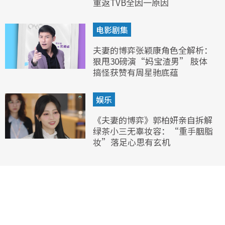
重返TVB全因一原因
电影剧集
夫妻的博弈张颖康角色全解析：
狠甩30磅演“妈宝渣男” 肢体
搞怪获赞有周星驰底蕴
娱乐
《夫妻的博弈》郭柏妍亲自拆解
绿茶小三无辜妆容：“重手胭脂
妆”落足心思有玄机