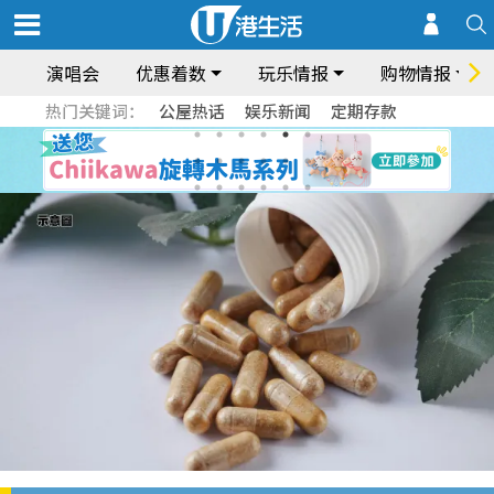
演唱会
优惠着数
玩乐情报
购物情报
热门关键词：
公屋热话
娱乐新闻
定期存款