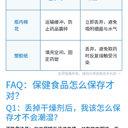
瓶内棉
运输缓冲，防
立即丢弃，避免
花
止药品震碎
吸附细菌与水气
丢弃，避免取药
填充空间，固
塑胶纸
时反复接触受污
定药锭
染
FAQ：保健食品怎么保存才
对？
Q1：丢掉干燥剂后，我该怎么保
存才不会潮湿？