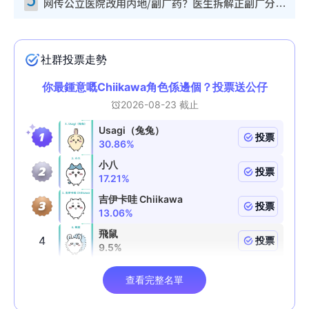
网传公立医院改用内地/副厂药？医生拆解正副厂分别，揭4类人换药随时出事