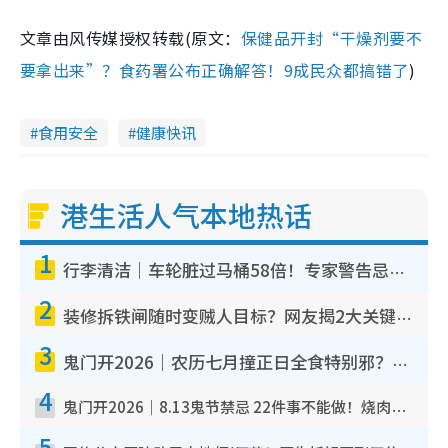
文章由风传媒授权转载(原文：
保健品开封“干燥剂要不
要拿出来”？食药署公布正确解答！9成民众都搞错了
)
食用安全
健康快讯
港生活人气本地热话
1
行李清洁｜车轮脏过马桶58倍！专家警告忌用酒精擦 教1招免脏手除菌
2
装修拆铁闸随时变贼人目标？网友揭2大关键用途：装新款等于白装？附新旧铁闸分别
3
鬼门开2026｜农历七月撞正日全食特别邪？专家警告切忌做一事！揭4大禁忌+2招保平安
4
鬼门开2026｜8.13鬼节禁忌 22件事不能做！烧肉、刺身要少食？半夜勿吹口哨/打给个电话
5