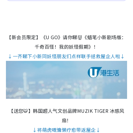
【新会员限定】《U GO》请你睇👹《蜡笔小新剧场版：
千奇百怪！我的妖怪假期》！
↓一齐睇下小新同妖怪朋友们点样联手拯救屋企人啦↓
【送您🐯】韩国超人气文创品牌MUZIK TIGER 冰感风
扇！
↓将萌虎嘅慵懒疗愈带返屋企↓