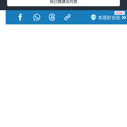
我已閱讀及同意
本周好去处
活动展览
市集
开仓
尖沙咀好去处
铜锣湾好去处
元朗好去处
荃湾好去处
旺角好去处
社会
餐厅情报
户外郊游
社会福利
热门类别
网民热话
活动展览
市集
开仓
尖沙咀好去处
铜锣湾好去处
元朗好去处
荃湾好去处
旺角好去处
社会
餐厅情报
户外郊游
热门标签
#UGO揾好去处
#人气活动推介
#美食社群热话
#亲子玩乐好去处
#ULifestyle应用程式
#限时抢
#UJetso礼物放送
#ULifestyle商户中心
#著数
#网络热话