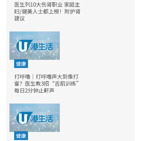
医生列10大伤肾职业 家庭主
妇/健美人士都上榜！附护肾
建议
健康
打呼噜｜打呼噜声大到像打
雷？医生教3招“舌肌训练”
每日2分钟止鼾声
健康