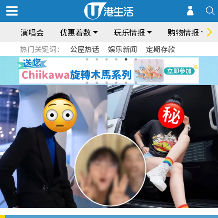
演唱会
优惠着数
玩乐情报
购物情报
热门关键词：
公屋热话
娱乐新闻
定期存款