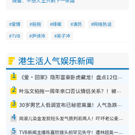
挽留：不想人生只剩下一条路
爱情
拍拖
绯闻
演员
网络热话
TVB
尹诗沛
吴子冲
港生活人气娱乐新闻
1
《爱·回家》隐形富豪卧虎藏龙！盘点12位财气逼人的有钱艺人：这位美女3亿身家不愁做
2
叶泓文拍拖一周年亲口否认情侣关系？！被质疑感情造假竟称GM“普通同事”
3
30岁男艺人低调宣布已秘密离巢！人气急跌变失踪人口：“这几年过得并不容易”
4
简淑儿染金发剪短头发气质判若两人！吓坏老公麦大力都认不出：“你做什么？”
5
TVB新闻主播陈嘉欣镜头前罕见失守！遭林超英一句话突袭吓坏当场大笑