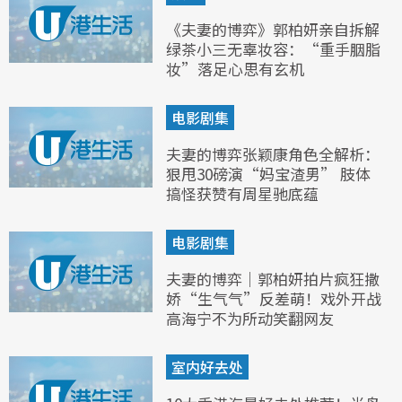
《夫妻的博弈》郭柏妍亲自拆解
绿茶小三无辜妆容：“重手胭脂
妆”落足心思有玄机
电影剧集
夫妻的博弈张颖康角色全解析：
狠甩30磅演“妈宝渣男” 肢体
搞怪获赞有周星驰底蕴
电影剧集
夫妻的博弈｜郭柏妍拍片疯狂撒
娇“生气气”反差萌！戏外开战
高海宁不为所动笑翻网友
室内好去处