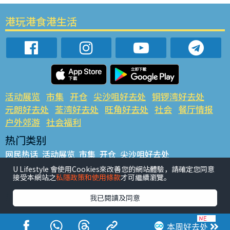
港玩港食港生活
活动展览
市集
开仓
尖沙咀好去处
铜锣湾好去处
元朗好去处
荃湾好去处
旺角好去处
社会
餐厅情报
户外郊游
社会福利
热门类别
网民热话
活动展览
市集
开仓
尖沙咀好去处
铜锣湾好去处
元朗好去处
荃湾好去处
旺角好去处
社会
U Lifestyle 會使用Cookies來改善您的網站體驗，請確定您同意
接受本網站之
私隱政策和使用條款
才可繼續瀏覽。
餐厅情报
户外郊游
热门标签
我已閱讀及同意
#UGO揾好去处
#人气活动推介
#美食社群热话
#亲子玩乐好去处
#ULifestyle应用程式
#限时抢
本周好去处