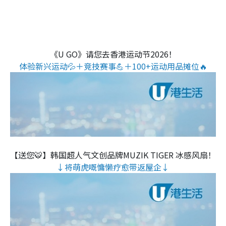
《U GO》请您去香港运动节2026！
体验新兴运动💦＋竞技赛事💪＋100+运动用品摊位🔥
【送您🐯】韩国超人气文创品牌MUZIK TIGER 冰感风扇！
↓将萌虎嘅慵懒疗愈带返屋企↓