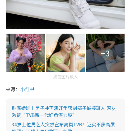
+3
点击图片放大
来源：
小红书
卧底娇娃丨吴子冲再演奸角获封郑子诚接班人 网友
激赞“TVB新一代奸角潜力股”
34岁上位男艺人突然宣布离巢TVB！证实不获高层