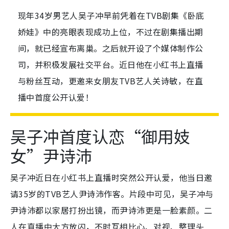
现年34岁男艺人吴子冲早前凭着在TVB剧集《卧底
娇娃》中的亮眼表现成功上位，不过在剧集播出期
间，就已经宣布离巢。之后就开设了个媒体制作公
司，并积极发展社交平台。近日他在小红书上直播
与粉丝互动，更邀来女朋友TVB艺人关诗敏，在直
播中首度公开认爱！
吴子冲首度认恋“御用妓
女”尹诗沛
吴子冲近日在小红书上直播时突然公开认爱，他当日邀
请35岁的TVB艺人尹诗沛作客。片段中可见，吴子冲与
尹诗沛都以家居打扮出镜，而尹诗沛更是一脸素颜。二
人在直播中大方放闪，不时互相比心、对视、整理头