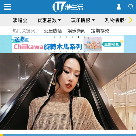
演唱会
优惠着数
玩乐情报
购物情报
热门关键词：
公屋热话
娱乐新闻
定期存款