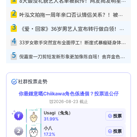
8大最没礼貌艺人名单被疯传！网友揭发明星真面目，一致数落这一位是无品天花板？
2
叶泓文拍拖一周年亲口否认情侣关系？！被质疑感情造假竟称GM“普通同事”
3
《爱·回家》36岁男艺人宣布转行做白领！卸下艺人身份回归素人平淡生活
4
33岁女歌手突然宣布全面停工！断崖式暴瘦疑身体亮红灯！声明曝：将暂时淡出
5
倪嘉雯一刀剪短发新形象更加像陈自瑶！舍弃金色长发造型气质大变超惊喜