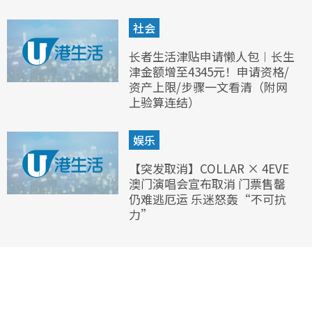
社会
长者生活津贴申请懒人包︱长生
津金额增至4345元！申请资格/
资产上限/步骤一文看清（附网
上验算连结）
娱乐
【突发取消】COLLAR × 4EVE
澳门演唱会宣布取消 门票售罄
仍难逃厄运 乐迷怒轰“不可抗
力”