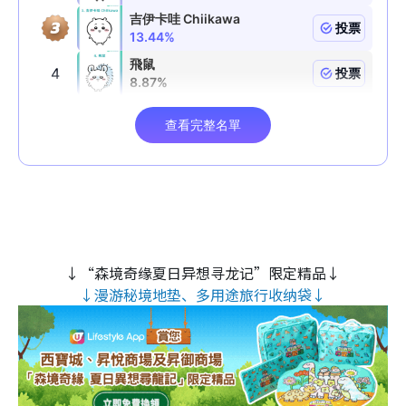
↓“森境奇缘夏日异想寻龙记”限定精品↓
↓漫游秘境地垫、多用途旅行收纳袋↓