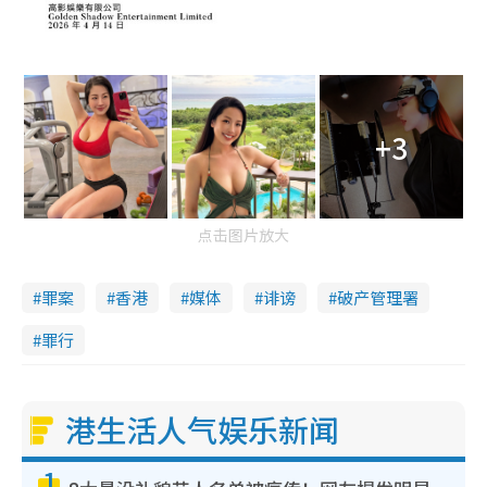
+3
点击图片放大
罪案
香港
媒体
诽谤
破产管理署
罪行
港生活人气娱乐新闻
1