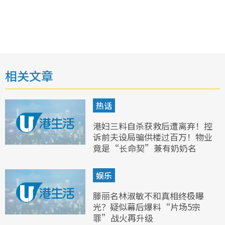
相关文章
热话
港妇三料自杀获救后遭离弃！控
诉前夫设局骗供楼过百万！物业
竟是“长命契”兼有奶奶名
娱乐
滕丽名林淑敏不和真相终极曝
光？疑似幕后爆料“片场5宗
罪”战火再升级