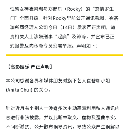
性感女神崔碧珈与郑健乐（Rocky）的“恋情罗生
门”全面升级。针对Rocky早前公开通讯截图，崔碧
珈所属经理人公司今日（14日）发表严正声明，谴
责相关人士涉嫌刑事“起底”及诽谤，并宣布已正
式报警及向私隐专员公署举报。声明如下：
【高影娱乐 严正声明】
本公司感谢各界和媒体朋友对旗下艺人崔碧珈小姐
(Anita Chui) 的关心。
针对近月有个别人士涉嫌多次主动恶意利用私人通讯内
容进行非法披露，并以此断章取义、虚构及歪曲事实、
不间断滋扰、公开散布误导资讯，导致公众产生误解以