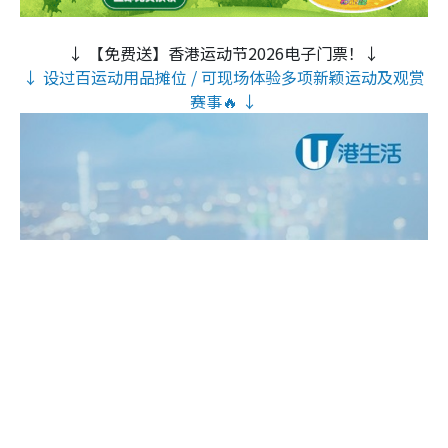
↓ 【免费送】香港运动节2026电子门票！↓
↓ 设过百运动用品摊位 / 可现场体验多项新颖运动及观赏
赛事🔥 ↓