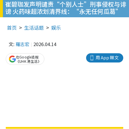
崔碧珈发声明谴责“个别人士”刑事侵权与诽
谤 火药味超浓划清界线：“永无任何瓜葛”
首页
生活话题
娱乐
文:
羅志宏
2026.04.14
在Google追蹤
用 App 睇文
《UHK 港生活》