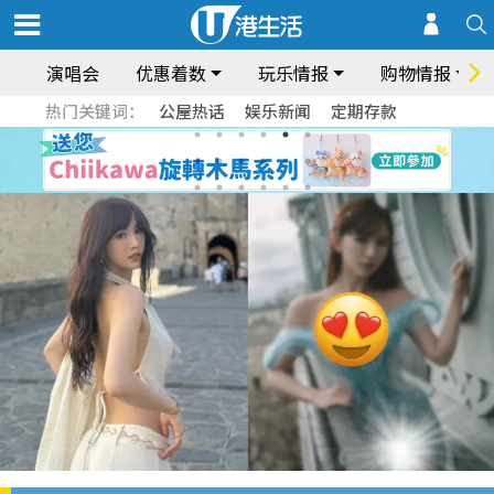
演唱会
优惠着数
玩乐情报
购物情报
热门关键词：
公屋热话
娱乐新闻
定期存款