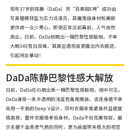
现年37岁的陈静（DaDa）凭“百果园E神”成功由
写真𡃁模转型为实力派演员，其魔鬼级身材和美貌
更俘虏一众少男心，即使近年淡前幕前，人气依然
高企。日前，DaDa就晒出一辑巴黎性感靓相，不单
大晒34E雪白双峰，其真空透视装更露出内衣痕迹，
引起网友暴动！
DaDa陈静巴黎性感大解放
日前，DaDa在IG晒出新一辑巴黎性感靓相，相中可见，
DaDa身穿一条半透明的浅蓝色鱼尾晚装，该连身裙不单
采用一字肩的Deep V设计，同时衣服非常紧身并且裙摆
极高衩，整件衣服极考验身材，Dada不但完美驾驭，展
示名媛千金高贵气质的同时，更为画面带来极大的视觉