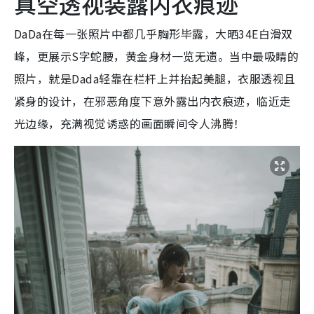
真空透视装露内衣痕迹
DaDa在每一张照片中都几乎胸形毕露，大晒34E白滑双
峰，更展示S字蛇腰，黄金身材一览无遗。当中最吸睛的
照片，就是Dada轻靠在栏杆上并抬起美腿，衣服透视且
紧身的设计，在邪恶角度下意外露出内衣痕迹，临近走
光边缘，充满视觉诱惑的画面瞬间令人沸腾！