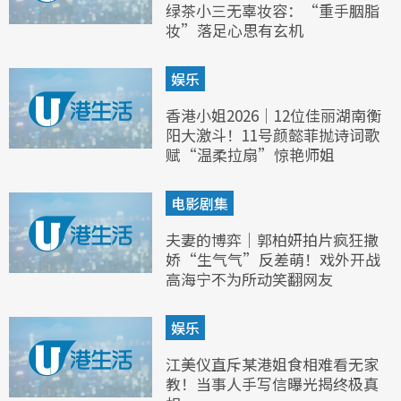
绿茶小三无辜妆容：“重手胭脂
妆”落足心思有玄机
娱乐
香港小姐2026｜12位佳丽湖南衡
阳大激斗！11号颜懿菲抛诗词歌
赋“温柔拉扇”惊艳师姐
电影剧集
夫妻的博弈｜郭柏妍拍片疯狂撒
娇“生气气”反差萌！戏外开战
高海宁不为所动笑翻网友
娱乐
江美仪直斥某港姐食相难看无家
教！当事人手写信曝光揭终极真