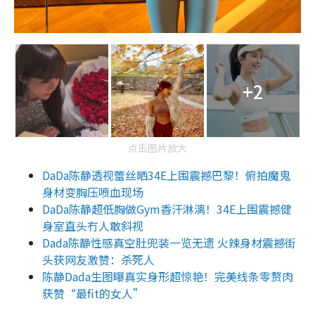
+2
点击图片放大
DaDa陈静透视蕾丝晒34E上围震撼巴黎！俯拍魔鬼
身材变胸压喷血现场
DaDa陈静超低胸做Gym香汗淋漓！34E上围震撼健
身室直头冇人敢斜视
Dada陈静性感真空肚兜装一览无遗 火辣身材震撼街
头获网友激赞：杀死人
陈静Dada生图曝真实身形超惊艳！完美线条零赘肉
获赞“最fit的女人”