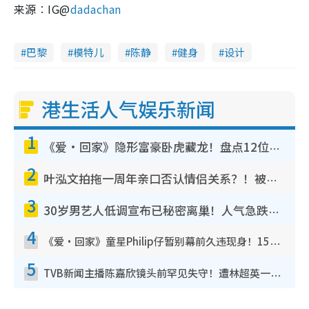
来源︰IG@
dadachan
巴黎
模特儿
陈静
健身
设计
港生活人气娱乐新闻
1
《爱·回家》隐形富豪卧虎藏龙！盘点12位财气逼人的有钱艺人：这位美女3亿身家不愁做
2
叶泓文拍拖一周年亲口否认情侣关系？！被质疑感情造假竟称GM“普通同事”
3
30岁男艺人低调宣布已秘密离巢！人气急跌变失踪人口：“这几年过得并不容易”
4
《爱·回家》童星Philip仔暂别幕前久违现身！15岁近况暴风成长长高变帅气少年
5
TVB新闻主播陈嘉欣镜头前罕见失守！遭林超英一句话突袭吓坏当场大笑