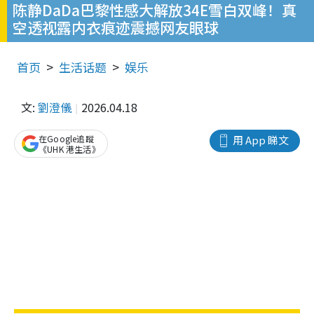
陈静DaDa巴黎性感大解放34E雪白双峰！真
空透视露内衣痕迹震撼网友眼球
首页
生活话题
娱乐
文:
劉澄儀
2026.04.18
在Google追蹤
用 App 睇文
《UHK 港生活》