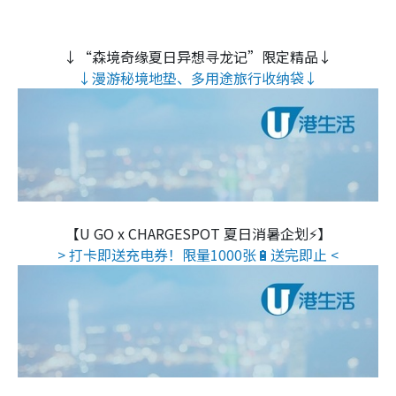
↓“森境奇缘夏日异想寻龙记”限定精品↓
↓漫游秘境地垫、多用途旅行收纳袋↓
【U GO x CHARGESPOT 夏日消暑企划⚡】
> 打卡即送充电券！限量1000张🔋送完即止 <