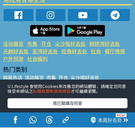
活动展览
市集
开仓
尖沙咀好去处
铜锣湾好去处
元朗好去处
荃湾好去处
旺角好去处
社会
餐厅情报
户外郊游
社会福利
热门类别
网民热话
活动展览
市集
开仓
尖沙咀好去处
铜锣湾好去处
元朗好去处
荃湾好去处
旺角好去处
社会
U Lifestyle 會使用Cookies來改善您的網站體驗，請確定您同意
接受本網站之
私隱政策和使用條款
才可繼續瀏覽。
餐厅情报
户外郊游
热门标签
我已閱讀及同意
#UGO揾好去处
#人气活动推介
#美食社群热话
#亲子玩乐好去处
#ULifestyle应用程式
#限时抢
本周好去处
#UJetso礼物放送
#ULifestyle商户中心
#著数
#网络热话