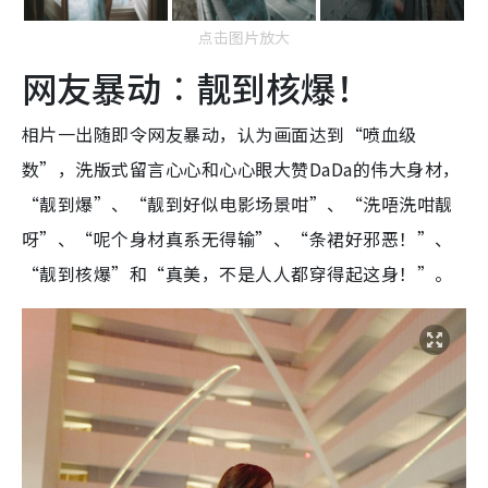
点击图片放大
网友暴动︰靓到核爆！
相片一出随即令网友暴动，认为画面达到“喷血级
数”，洗版式留言心心和心心眼大赞DaDa的伟大身材，
“靓到爆”、“靓到好似电影场景咁”、“洗唔洗咁靓
呀”、“呢个身材真系无得输”、“条裙好邪恶！”、
“靓到核爆”和“真美，不是人人都穿得起这身！”。