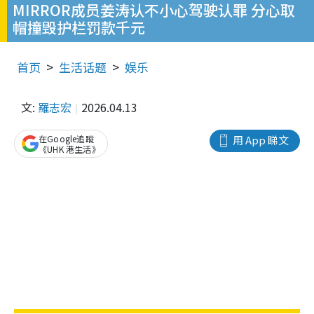
MIRROR成员姜涛认不小心驾驶认罪 分心取
帽撞毁护栏罚款千元
首页
生活话题
娱乐
文:
羅志宏
2026.04.13
在Google追蹤
用 App 睇文
《UHK 港生活》