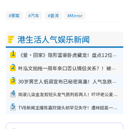
罪案
汽车
姜涛
Mirror
港生活人气娱乐新闻
1
《爱·回家》隐形富豪卧虎藏龙！盘点12位财气逼人的有钱艺人：这位美女3亿身家不愁做
2
叶泓文拍拖一周年亲口否认情侣关系？！被质疑感情造假竟称GM“普通同事”
3
30岁男艺人低调宣布已秘密离巢！人气急跌变失踪人口：“这几年过得并不容易”
4
简淑儿染金发剪短头发气质判若两人！吓坏老公麦大力都认不出：“你做什么？”
5
TVB新闻主播陈嘉欣镜头前罕见失守！遭林超英一句话突袭吓坏当场大笑