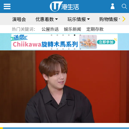
演唱会
优惠着数
玩乐情报
购物情报
热门关键词：
公屋热话
娱乐新闻
定期存款