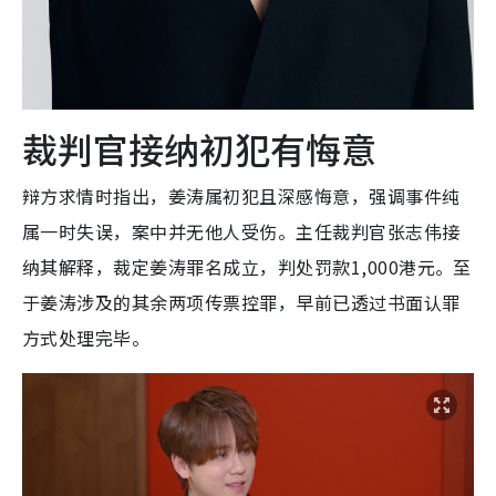
裁判官接纳初犯有悔意
辩方求情时指出，姜涛属初犯且深感悔意，强调事件纯
属一时失误，案中并无他人受伤。主任裁判官张志伟接
纳其解释，裁定姜涛罪名成立，判处罚款1,000港元。至
于姜涛涉及的其余两项传票控罪，早前已透过书面认罪
方式处理完毕。