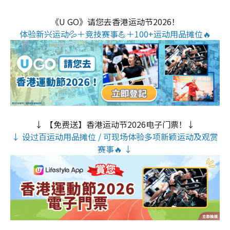
《U GO》请您去香港运动节2026！
体验新兴运动💦＋竞技赛事💪＋100+运动用品摊位🔥
↓ 【免费送】香港运动节2026电子门票！↓
↓ 设过百运动用品摊位 / 可现场体验多项新颖运动及观赏
赛事🔥 ↓