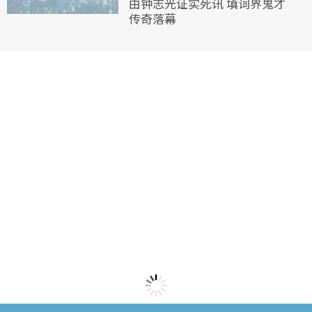
由钟志光证实死讯 填词界鬼才
传奇落幕