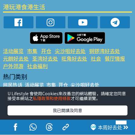
港玩港食港生活
活动展览
市集
开仓
尖沙咀好去处
铜锣湾好去处
元朗好去处
荃湾好去处
旺角好去处
社会
餐厅情报
户外郊游
社会福利
热门类别
网民热话
活动展览
市集
开仓
尖沙咀好去处
铜锣湾好去处
元朗好去处
荃湾好去处
旺角好去处
社会
U Lifestyle 會使用Cookies來改善您的網站體驗，請確定您同意
接受本網站之
私隱政策和使用條款
才可繼續瀏覽。
餐厅情报
户外郊游
热门标签
我已閱讀及同意
#UGO揾好去处
#人气活动推介
#美食社群热话
#亲子玩乐好去处
#ULifestyle应用程式
#限时抢
本周好去处
#UJetso礼物放送
#ULifestyle商户中心
#著数
#网络热话