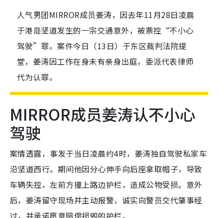
人气男团MIRROR成员姜涛，因去年11月28日凌晨
于港岛坚道发生的一宗交通意外，被票控“不小心
驾驶”罪。案件今日（13日）于东区裁判法院提
堂，姜涛因工作在身未有亲身出庭，委派代表律师
代为认罪。
MIRROR成员姜涛认不小心
驾驶
案情透露，事发于当日凌晨约4时，姜涛独自驾驶私家车
沿坚道西行。期间他因分心伸手向后座拿取帽子，导致
车辆失控，左前方撞上路边护栏，造成公物受损。意外
后，姜涛留守现场并主动报警，诚实向警员交代肇事经
过，并承诺愿意赔偿损毁的护栏。