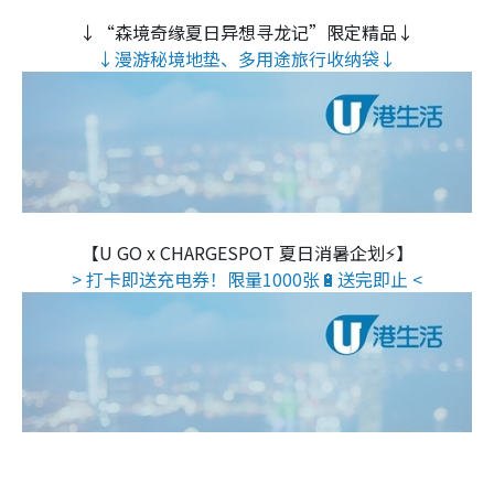
↓“森境奇缘夏日异想寻龙记”限定精品↓
↓漫游秘境地垫、多用途旅行收纳袋↓
【U GO x CHARGESPOT 夏日消暑企划⚡】
> 打卡即送充电券！限量1000张🔋送完即止 <