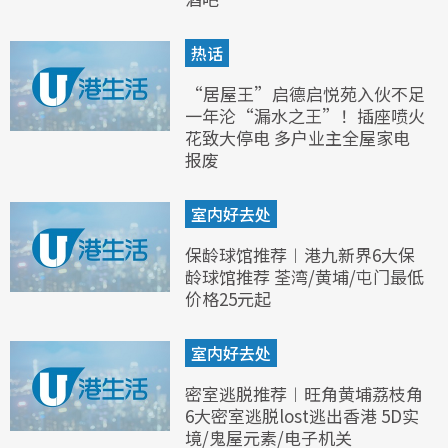
热话
“居屋王”启德启悦苑入伙不足
一年沦“漏水之王”！插座喷火
花致大停电 多户业主全屋家电
报废
室内好去处
保龄球馆推荐︱港九新界6大保
龄球馆推荐 荃湾/黄埔/屯门最低
价格25元起
室内好去处
密室逃脱推荐︱旺角黄埔荔枝角
6大密室逃脱lost逃出香港 5D实
境/鬼屋元素/电子机关