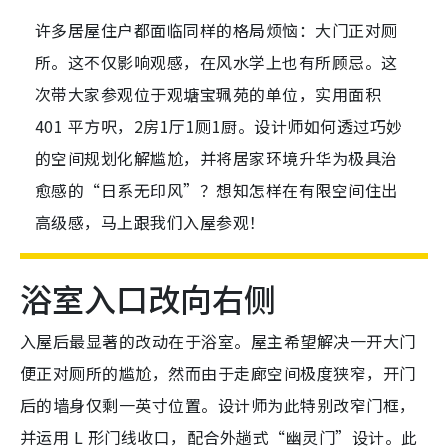
许多居屋住户都面临同样的格局烦恼：大门正对厕
所。这不仅影响观感，在风水学上也有所顾忌。这
次带大家参观位于观塘宝珮苑的单位，实用面积
401 平方呎，2房1厅1厕1厨。设计师如何透过巧妙
的空间规划化解尴尬，并将居家环境升华为极具治
愈感的“日系无印风”？想知怎样在有限空间住出
高级感，马上跟我们入屋参观！
浴室入口改向右侧
入屋后最显著的改动在于浴室。屋主希望解决一开大门
便正对厕所的尴尬，然而由于走廊空间极度狭窄，开门
后的墙身仅剩一英寸位置。设计师为此特别改窄门框，
并运用 L 形门线收口，配合外趟式“幽灵门”设计。此