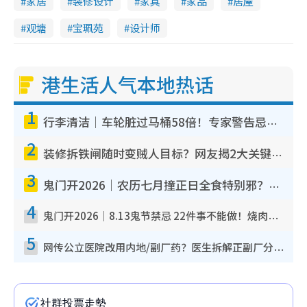
家居
装修设计
家具
家品
居屋
观塘
宝珮苑
设计师
港生活人气本地热话
1
行李清洁｜车轮脏过马桶58倍！专家警告忌用酒精擦 教1招免脏手除菌
2
装修拆铁闸随时变贼人目标？网友揭2大关键用途：装新款等于白装？附新旧铁闸分别
3
鬼门开2026｜农历七月撞正日全食特别邪？专家警告切忌做一事！揭4大禁忌+2招保平安
4
鬼门开2026｜8.13鬼节禁忌 22件事不能做！烧肉、刺身要少食？半夜勿吹口哨/打给个电话
5
网传公立医院改用内地/副厂药？医生拆解正副厂分别，揭4类人换药随时出事