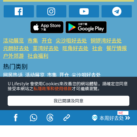
活动展览
市集
开仓
尖沙咀好去处
铜锣湾好去处
元朗好去处
荃湾好去处
旺角好去处
社会
餐厅情报
户外郊游
社会福利
热门类别
网民热话
活动展览
市集
开仓
尖沙咀好去处
铜锣湾好去处
元朗好去处
荃湾好去处
旺角好去处
社会
U Lifestyle 會使用Cookies來改善您的網站體驗，請確定您同意
接受本網站之
私隱政策和使用條款
才可繼續瀏覽。
餐厅情报
户外郊游
热门标签
我已閱讀及同意
#UGO揾好去处
#人气活动推介
#美食社群热话
#亲子玩乐好去处
#ULifestyle应用程式
#限时抢
本周好去处
#UJetso礼物放送
#ULifestyle商户中心
#著数
#网络热话
香港经济日报版权所有©2026