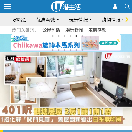
演唱会
优惠着数
玩乐情报
购物情报
热门关键词：
公屋热话
娱乐新闻
定期存款