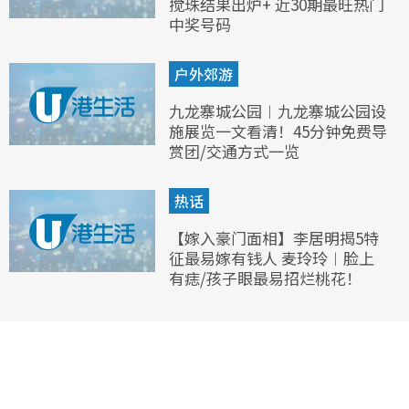
搅珠结果出炉+ 近30期最旺热门
中奖号码
户外郊游
九龙寨城公园︱九龙寨城公园设
施展览一文看清！45分钟免费导
赏团/交通方式一览
热话
【嫁入豪门面相】李居明揭5特
征最易嫁有钱人 麦玲玲︱脸上
有痣/孩子眼最易招烂桃花！