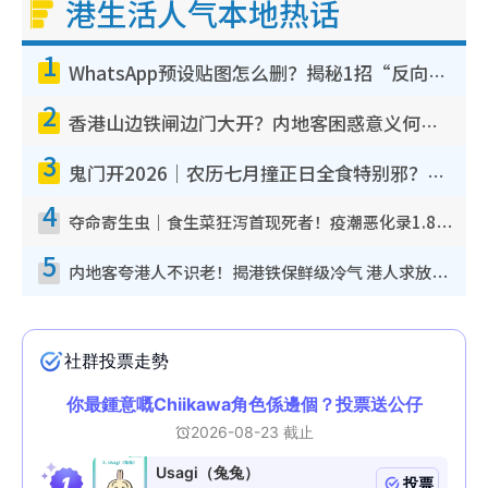
港生活人气本地热话
1
WhatsApp预设贴图怎么删？揭秘1招“反向操作”还原简洁界面 附3步实测教程
2
香港山边铁闸边门大开？内地客困惑意义何在！网友神回复：这种叫法理性防御
3
鬼门开2026｜农历七月撞正日全食特别邪？专家警告切忌做一事！揭4大禁忌+2招保平安
4
夺命寄生虫｜食生菜狂泻首现死者！疫潮恶化录1.8万宗病例 揭洗菜3大谬误
5
内地客夸港人不识老！揭港铁保鲜级冷气 港人求放过：别投诉