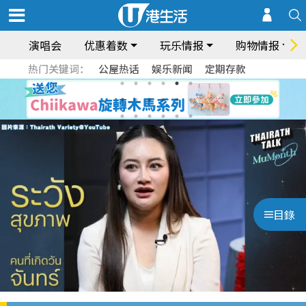
演唱会
优惠着数
玩乐情报
购物情报
热门关键词：
公屋热话
娱乐新闻
定期存款
目錄