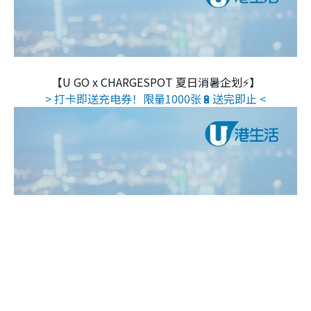
【U GO x CHARGESPOT 夏日消暑企划⚡】
> 打卡即送充电券！限量1000张🔋送完即止 <