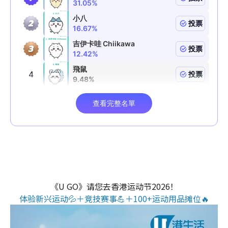
《U GO》请您去香港运动节2026！
体验新兴运动💦＋竞技赛事💪＋100+运动用品摊位🔥