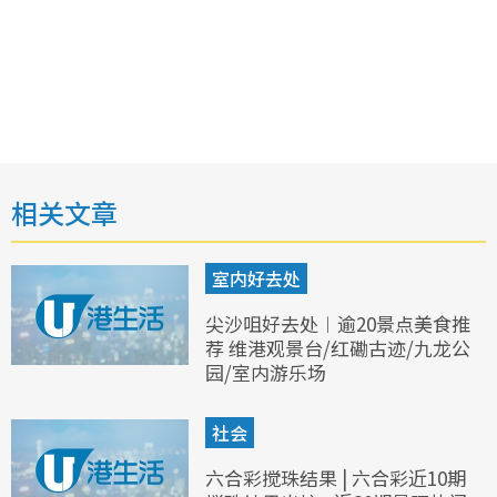
相关文章
室内好去处
尖沙咀好去处︱逾20景点美食推
荐 维港观景台/红磡古迹/九龙公
园/室内游乐场
社会
六合彩搅珠结果 | 六合彩近10期