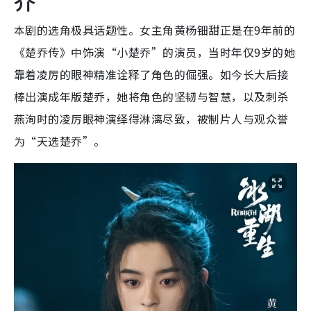
乔”
本剧的选角极具话题性。女主角黄杨钿甜正是在9年前的
《楚乔传》中饰演“小楚乔”的演员，当时年仅9岁的她
靠着凌厉的眼神精准诠释了角色的倔强。如今长大后接
棒出演成年版楚乔，她将角色的坚韧与智慧，以及刺杀
燕洵时的凌厉眼神演绎得淋漓尽致，被制片人与观众誉
为“天选楚乔”。