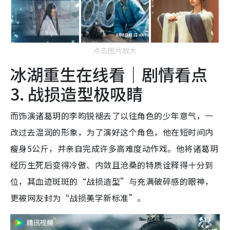
点击图片放大
冰湖重生在线看｜剧情看点
3. 战损造型极吸睛
而饰演诸葛玥的李昀锐褪去了以往角色的少年意气，一
改过去温润的形象，为了演好这个角色，他在短时间内
瘦身5公斤，并亲自完成许多高难度动作戏。他将诸葛玥
经历生死后变得冷傲、内敛且沧桑的特质诠释得十分到
位，其血迹斑斑的“战损造型”与充满破碎感的眼神，
更被网友封为“战损美学新标准”。