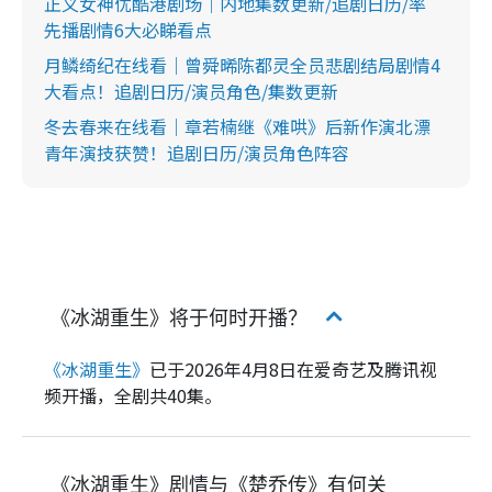
正义女神优酷港剧场｜内地集数更新/追剧日历/率
先播剧情6大必睇看点
月鳞绮纪在线看｜曾舜晞陈都灵全员悲剧结局剧情4
大看点！追剧日历/演员角色/集数更新
冬去春来在线看｜章若楠继《难哄》后新作演北漂
青年演技获赞！追剧日历/演员角色阵容
《冰湖重生》将于何时开播？
《冰湖重生》
已于2026年4月8日在爱奇艺及腾讯视
频开播，全剧共40集。
《冰湖重生》剧情与《楚乔传》有何关