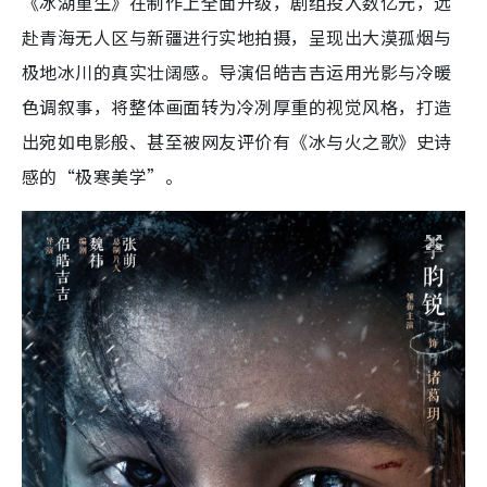
《冰湖重生》在制作上全面升级，剧组投入数亿元，远
赴青海无人区与新疆进行实地拍摄，呈现出大漠孤烟与
极地冰川的真实壮阔感。导演侣皓吉吉运用光影与冷暖
色调叙事，将整体画面转为冷冽厚重的视觉风格，打造
出宛如电影般、甚至被网友评价有《冰与火之歌》史诗
感的“极寒美学”。