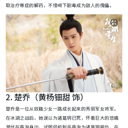
取治疗寒症的解药，不惜喝下剧毒成为敌人的傀儡。
2. 楚乔（黄杨钿甜 饰）
楚乔是一位从奴籍少女一路成长起来的秀丽军女将军。
在冰湖之战后，她误以为诸葛玥已死，怀着巨大的悲痛
潜伏在燕洵身边，试图伺机刺杀燕洵为诸葛玥报仇。在