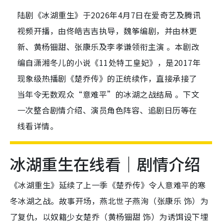
陆剧《冰湖重生》于2026年4月7日在爱奇艺及腾讯
视频开播，由佟皓吉吉执导，魏筝编剧，并由林更
新、黄杨钿甜、张康乐及李孝谦领衔主演 。本剧改
编自潇湘冬儿的小说《11处特工皇妃》，是2017年
现象级热播剧《楚乔传》的正统续作，直接承接了
当年令无数观众“意难平”的冰湖之战结局 。下文
一次整合剧情介绍、演员角色阵容、追剧日历等在
线看详情。
冰湖重生在线看｜剧情介绍
《冰湖重生》延续了上一季《楚乔传》令人意难平的寒
冬冰湖之战。故事开场，燕北世子燕洵（张康乐 饰）为
了复仇，以奴籍少女楚乔（黄杨钿甜 饰）为诱饵设下埋