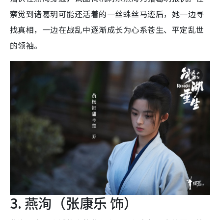
察觉到诸葛玥可能还活着的一丝蛛丝马迹后，她一边寻
找真相，一边在战乱中逐渐成长为心系苍生、平定乱世
的领袖。
3. 燕洵（张康乐 饰）