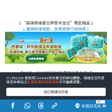
↓“森境奇缘夏日异想寻龙记”限定精品↓
↓漫游秘境地垫、多用途旅行收纳袋↓
【U GO x CHARGESPOT 夏日消暑企划⚡】
U Lifestyle 會使用Cookies來改善您的網站體驗，請確定您同意
> 打卡即送充电券！限量1000张🔋送完即止 <
接受本網站之
私隱政策和使用條款
才可繼續瀏覽。
我已閱讀及同意
本周好去处