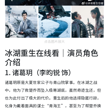
点击图片放大
冰湖重生在线看｜演员角色
介绍
1. 诸葛玥（李昀锐 饰）
诸葛玥原是大夏世家公子与青山院掌事。在冰湖之战
中，他为了救楚乔而坠入极寒湖底，虽然奇迹生还，但
也为此付出了极大的代价。重生后的他选择隐匿行踪，
化身为戴着面具的谋士“青海王”，甚至为了帮楚乔换