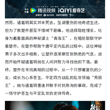
然而，诸葛玥其实并未死去。坠湖重伤的他奇迹生还，
但为了救楚乔甚至不惜喝下剧毒。他选择隐姓埋名，化
身为戴着面具的神秘谋士“青海王”，在暗处默默守护
着楚乔。在楚乔帮助卞唐平定内乱的过程中，这位神秘
男子多次出手相救，让楚乔逐渐察觉到熟悉的气息，进
而开始怀疑诸葛玥尚在人间并努力寻找他的下落。最
终，楚乔在寻找真相的过程中，从一个只想著复仇的少
女，成长为心系苍生、平定四方战乱的乱世领袖“秀丽
王”。她与诸葛玥重逢并联手对抗燕洵的暴政，完成了
一场守护苍生与平定乱世的史诗传奇。