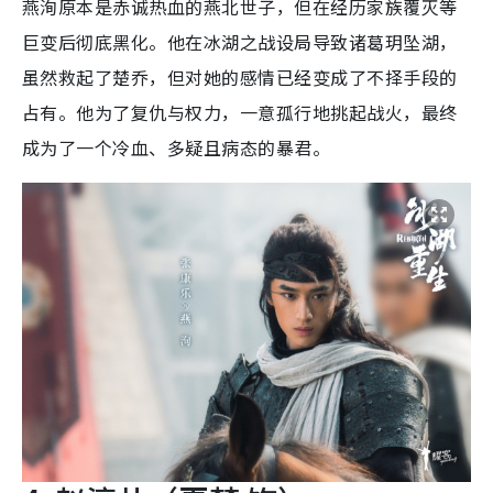
燕洵原本是赤诚热血的燕北世子，但在经历家族覆灭等
巨变后彻底黑化。他在冰湖之战设局导致诸葛玥坠湖，
虽然救起了楚乔，但对她的感情已经变成了不择手段的
占有。他为了复仇与权力，一意孤行地挑起战火，最终
成为了一个冷血、多疑且病态的暴君。