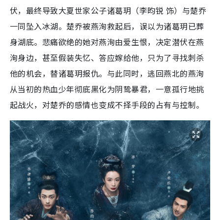
伏，最终导致大夏世家公子诸葛玥（李昀锐 饰）与楚乔
一同坠入冰湖。楚乔被燕洵救起后，误以为诸葛玥已葬
身湖底。悲痛欲绝的她对燕洵由爱生恨，决定潜伏在燕
洵身边，甚至假装失忆、答应嫁给他，只为了寻找刺杀
他的机会，替诸葛玥报仇。与此同时，逃回燕北的燕洵
从当初的热血少年彻底黑化为阴鸷暴君，一意孤行地挑
起战火，对楚乔的感情也变成不择手段的占有与控制。