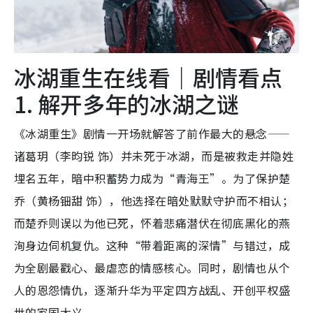
冰湖重生在线看｜剧情看点
1. 解开多年的冰湖之谜
《冰湖重生》剧情一开场就解答了前作最大的悬念——
诸葛玥（李昀锐 饰）并未死于冰湖，而是被救走并隐姓
埋名五年，暗中积蓄势力成为“青海王”。为了保护楚
乔（黄杨钿甜 饰），他选择在暗处默默守护而不相认；
而楚乔则误以为他已死，怀着悲痛潜伏在彻底黑化的燕
洵身边伺机复仇。这种“带着距离的深情”与错过，成
为全剧最戳心、最虐恋的情感核心。同时，剧情也从个
人的恩怨情仇，逐渐升华为平定四方战乱、开创平权盛
世的家国大义。