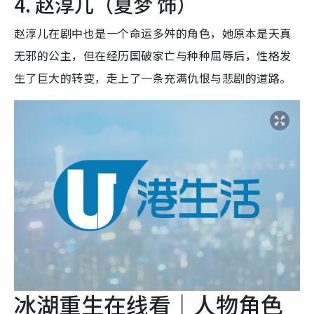
4. 赵淳儿（夏梦 饰）
赵淳儿在剧中也是一个命运多舛的角色，她原本是天真
无邪的公主，但在经历国破家亡与种种屈辱后，性格发
生了巨大的转变，走上了一条充满仇恨与悲剧的道路。
冰湖重生在线看｜人物角色