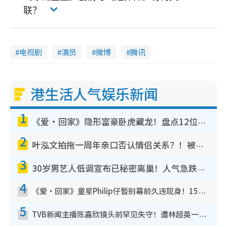
联？
电视剧
演员
微博
腾讯
港生活人气娱乐新闻
1
《爱·回家》隐形富豪卧虎藏龙！盘点12位财气逼人的有钱艺人：这位美女3亿身家不愁做
2
叶泓文拍拖一周年亲口否认情侣关系？！被质疑感情造假竟称GM“普通同事”
3
30岁男艺人低调宣布已秘密离巢！人气急跌变失踪人口：“这几年过得并不容易”
4
《爱·回家》童星Philip仔暂别幕前久违现身！15岁近况暴风成长长高变帅气少年
5
TVB新闻主播陈嘉欣镜头前罕见失守！遭林超英一句话突袭吓坏当场大笑