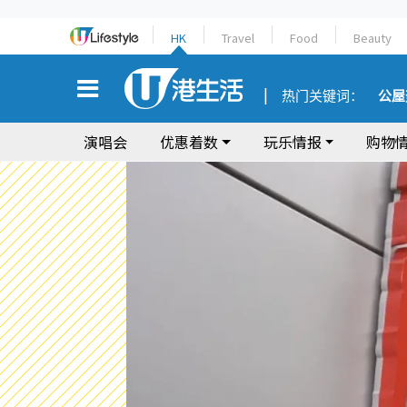
HK
Travel
Food
Beauty
热门关键词：
公屋
演唱会
优惠着数
玩乐情报
购物