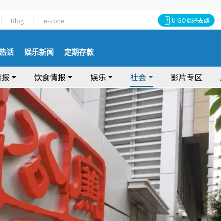
Blog
e-zone
U GO搵好去處
热话
娱乐新闻
定期存款
情报
饮食情报
娱乐
社会
影片专区