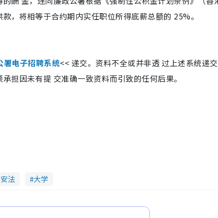
得的酬 金，连同廉政公署根据《强制性公积金计划条例》（香
供款，将相等于合约期内实任职位所得底薪总额的 25%。
公署电子招聘系统
<< 递交。资料不全或并非透 过上述系统递
须承担因未有提 交准确一致资料而引致的任何后果。
国安法
大学