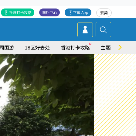
社群打卡攻略
商戶中心
下載 App
繁
简
周围游
18区好去处
香港打卡攻略
主题特集