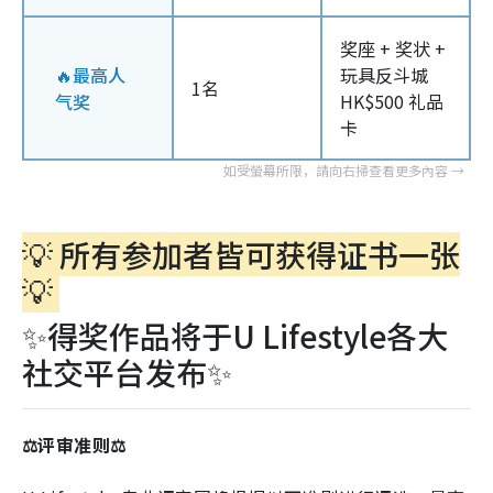
奖座 + 奖状 +
🔥最高人
玩具反斗城
1名
气奖
HK$500 礼品
卡
💡 所有参加者皆可获得证书一张
💡
✨得奖作品将于U Lifestyle各大
社交平台发布✨
⚖️评审准则⚖️