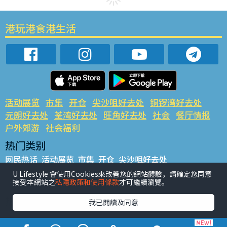
港玩港食港生活
活动展览
市集
开仓
尖沙咀好去处
铜锣湾好去处
元朗好去处
荃湾好去处
旺角好去处
社会
餐厅情报
户外郊游
社会福利
热门类别
网民热话
活动展览
市集
开仓
尖沙咀好去处
铜锣湾好去处
元朗好去处
荃湾好去处
旺角好去处
社会
U Lifestyle 會使用Cookies來改善您的網站體驗，請確定您同意
接受本網站之
私隱政策和使用條款
才可繼續瀏覽。
餐厅情报
户外郊游
热门标签
我已閱讀及同意
#UGO揾好去处
#人气活动推介
#美食社群热话