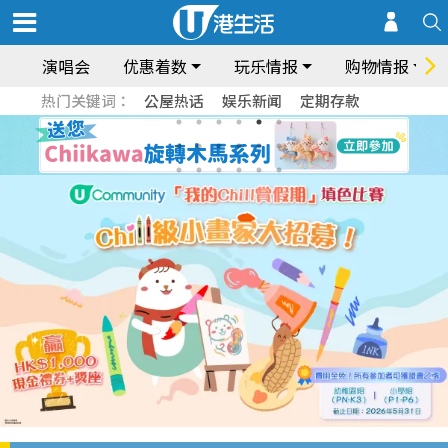
演唱会
优惠着数
玩乐情报
购物情报
热门关键词：
公屋热话
娱乐新闻
定期存款