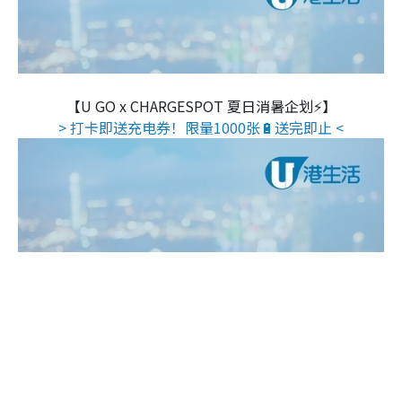
【U GO x CHARGESPOT 夏日消暑企划⚡】
> 打卡即送充电券！限量1000张🔋送完即止 <