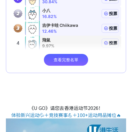
《U GO》请您去香港运动节2026！
体验新兴运动💦＋竞技赛事💪＋100+运动用品摊位🔥