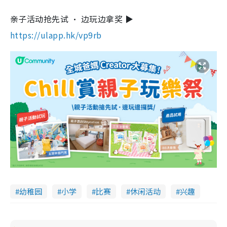
亲子活动抢先试 • 边玩边拿奖 ▶
https://ulapp.hk/vp9rb
幼稚园
小学
比赛
休闲活动
兴趣