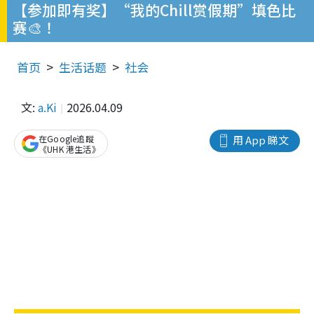
【参加即有奖】“我的Chill赏假期”填色比
赛🎨！
首页
生活话题
社会
文:
a.Ki
2026.04.09
在Google追蹤
用 App 睇文
《UHK 港生活》