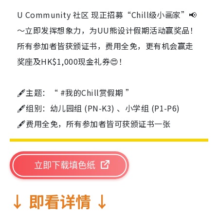
U Community 社区 现正招募“Chill级小画家”📢
～立即发挥想象力，为UU熊设计假期活动赢奖品！
所有参加者皆获颁证书，费用全免，更有机会赢走
奖座及HK$1,000现金礼券😍！
🖋️主题：“ #我的Chill赏假期 ”
🖋️组别：幼儿园组 (PN-K3) 、小学组 (P1-P6)
🖋️费用全免，所有参加者皆可获颁证书一张
立即下载填色纸
↓ 即看详情 ↓