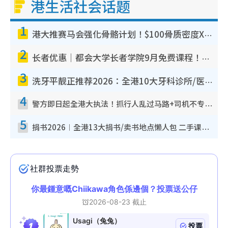
港生活社会话题
1
港大推赛马会强化骨骼计划！$100骨质密度X光检查 完成免费运动训练送超市礼券！附参加资格
2
长者优惠｜都会大学长者学院9月免费课程！多媒体/微电影创作/网络安全 附报名方法教学
3
洗牙平靓正推荐2026：全港10大牙科诊所/医院懒人包，夜诊至8点/镇静洁牙/医疗券适用
4
警方即日起全港大执法！抓行人乱过马路+司机不专注驾驶！乱过马路罚$2000
5
捐书2026︱全港13大捐书/卖书地点懒人包 二手课本最高$150＋旧书换免费咖啡/戏票