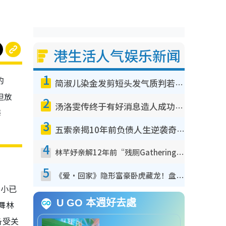
港生活人气娱乐新闻
1
的
简淑儿染金发剪短头发气质判若两人！吓坏老公麦大力都认不出：“你做什么？”
但放
2
汤洛雯传终于有好消息造人成功！两大细节曝孕味极浓引猜测：大肚婆先会咁！
悔
3
五索亲揭10年前负债人生逆袭奇迹！全靠去一地方转运后即遇上马先生
4
林芊妤亲解12年前“残厕Gathering”真相！高层解约一句话重创尊严，至今拒返TVB
5
《爱·回家》隐形富豪卧虎藏龙！盘点12位财气逼人的有钱艺人：这位美女3亿身家不愁做
自小已
U GO 本週好去處
舞林
备受关