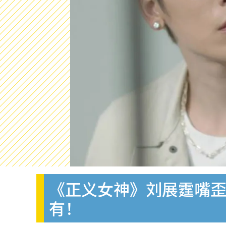
《正义女神》刘展霆嘴歪
有！