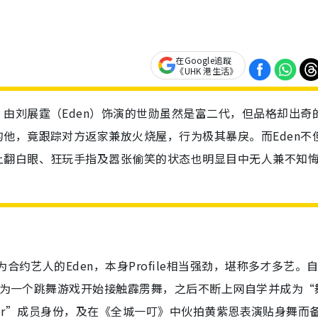
在Google追蹤
《UHK 港生活》
由刘展霆（Eden）饰演的世勋虽然是富二代，但品格却出奇
他，竟跟踪对方返家兼放火烧屋，行为极其暴戾。而Eden不
上翻白眼、狂玩手指及嚣张偷笑的状态也明显目中无人兼不知
合约艺人的Eden，本身Profile相当强劲，堪称多才多艺。
时因为一个跳舞游戏开始接触霹雳舞，之后不断上网自学并成为“
Tiger”成员身份，及在《全城一叮》中伙拍黄紫恩表演贴身舞而