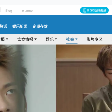
Blog
e-zone
U GO搵好去處
热话
娱乐新闻
定期存款
情报
饮食情报
娱乐
社会
影片专区