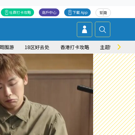
社群打卡攻略
商戶中心
下載 App
繁
简
周围游
18区好去处
香港打卡攻略
主题特集