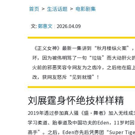
首页
生活话题
电影剧集
文:
鄭惠文
2026.04.09
《正义女神》最新一集讲到“秋月楼纵火案”，
坏，因为被伟明骂了一句“垃圾”而大动肝火的
火前的邪恶笑容令网友为之齿冷，之后他在庭
改，获网友怒斥“见到就憎”！
刘展霆身怀绝技样样精
2019年透过参加真人骚《盛·舞者》加入无线成为
学习柔道、跆拳道及中国功夫的Eden，11岁
高手”。之后，Eden亦先后凭男团“Super 