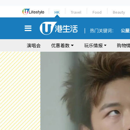
HK
Travel
Food
Beauty
热门关键词：
公屋
演唱会
优惠着数
玩乐情报
购物