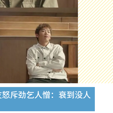
友怒斥劲乞人憎：衰到没人