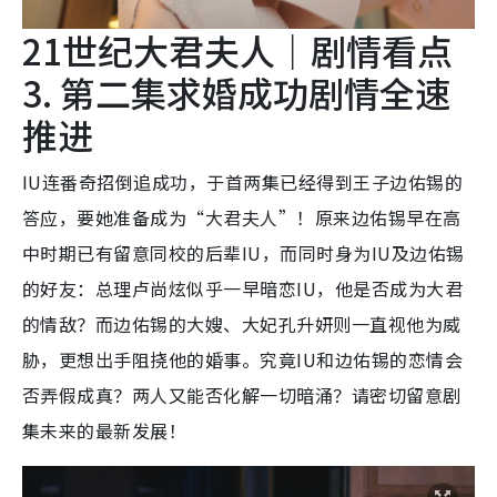
21世纪大君夫人｜剧情看点
3. 第二集求婚成功剧情全速
推进
IU连番奇招倒追成功，于首两集已经得到王子边佑锡的
答应，要她准备成为“大君夫人”！原来边佑锡早在高
中时期已有留意同校的后辈IU，而同时身为IU及边佑锡
的好友：总理卢尚炫似乎一早暗恋IU，他是否成为大君
的情敌？而边佑锡的大嫂、大妃孔升妍则一直视他为威
胁，更想出手阻挠他的婚事。究竟IU和边佑锡的恋情会
否弄假成真？两人又能否化解一切暗涌？请密切留意剧
集未来的最新发展！