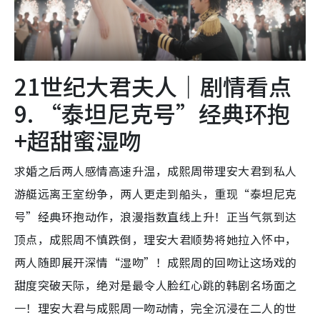
21世纪大君夫人｜剧情看点
9. “泰坦尼克号”经典环抱
+超甜蜜湿吻
求婚之后两人感情高速升温，成熙周带理安大君到私人
游艇远离王室纷争，两人更走到船头，重现“泰坦尼克
号”经典环抱动作，浪漫指数直线上升！正当气氛到达
顶点，成熙周不慎跌倒，理安大君顺势将她拉入怀中，
两人随即展开深情“湿吻”！成熙周的回吻让这场戏的
甜度突破天际，绝对是最令人脸红心跳的韩剧名场面之
一！理安大君与成熙周一吻动情，完全沉浸在二人的世