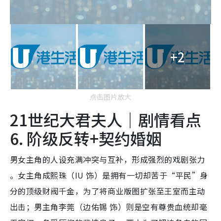
+2
点击图片放大
21世纪大君夫人｜剧情看点
6. 阶级反转+契约婚姻
男女主角的人设充满冲突与互补，形成强烈的戏剧张力
。女主角成熙珠（IU 饰）是拥有一切却苦于“平民”身
分的顶级财阀千金，为了将商业版图扩张至王室而主动
出击；男主角李莞（边佑锡 饰）则是空有尊贵血统却毫