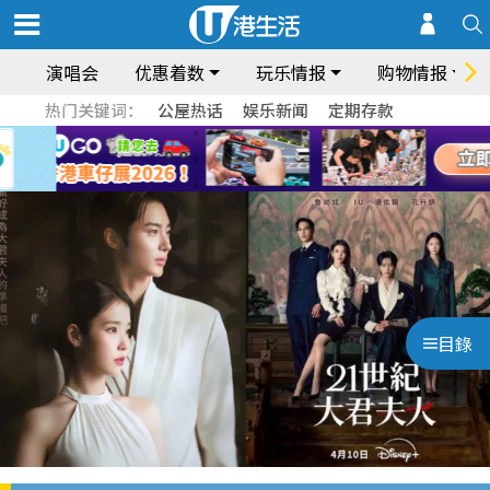
演唱会
优惠着数
玩乐情报
购物情报
热门关键词：
公屋热话
娱乐新闻
定期存款
目錄