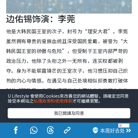
边佑锡饰演：李莞
他是大韩民国王室的次子，封号为“理安大君”。李莞
虽然拥有尊贵的皇族血统且深受国民爱戴，被誉为“大
韩民国王室的骄傲与危险”，但受制于王室内部严苛的
政治压力，他除了头衔之外一无所有，连实权都被剥
夺。身为不能崭露锋芒的王室次子，他习惯压抑自己炽
热的内心与情感。在遇见与自己处境相似却勇敢打破体
制的成熙珠后，他原本紧闭的内心开始产生前所未有的
U Lifestyle 會使用Cookies來改善您的網站體驗，請確定您同意
转变。
接受本網站之
私隱政策和使用條款
才可繼續瀏覽。
我已閱讀及同意
本周好去处