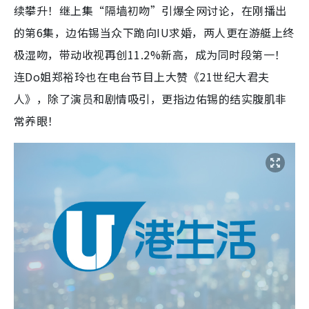
续攀升！继上集“隔墙初吻”引爆全网讨论，在刚播出
的第6集，边佑锡当众下跪向IU求婚，两人更在游艇上终
极湿吻，带动收视再创11.2%新高，成为同时段第一！
连Do姐郑裕玲也在电台节目上大赞《21世纪大君夫
人》，除了演员和剧情吸引，更指边佑锡的结实腹肌非
常养眼！