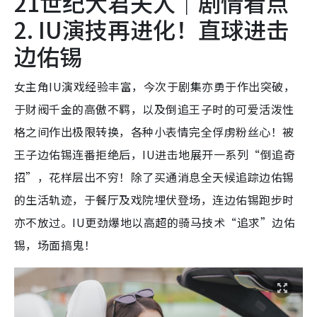
21世纪大君夫人｜剧情看点
2. IU演技再进化！直球进击
边佑锡
女主角IU演戏经验丰富，今次于剧集亦勇于作出突破，
于财阀千金的高傲不羁，以及倒追王子时的可爱活泼性
格之间作出极限转换，各种小表情完全俘虏粉丝心！被
王子边佑锡连番拒绝后，IU进击地展开一系列“倒追奇
招”，花样层出不穷！除了买通消息全天候追踪边佑锡
的生活轨迹，于餐厅及戏院埋伏登场，连边佑锡跑步时
亦不放过。IU更劲爆地以高超的骑马技术“追求”边佑
锡，场面搞鬼！