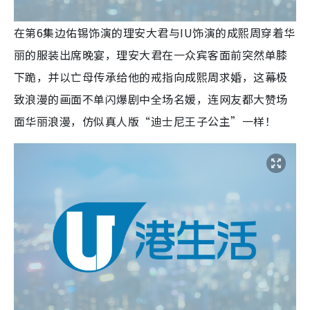
在第6集边佑锡饰演的理安大君与IU饰演的成熙周穿着华
丽的服装出席晚宴，理安大君在一众宾客面前突然单膝
下跪，并以亡母传承给他的戒指向成熙周求婚，这幕极
致浪漫的画面不单闪爆剧中全场名媛，连网友都大赞场
面华丽浪漫，仿似真人版“迪士尼王子公主”一样！