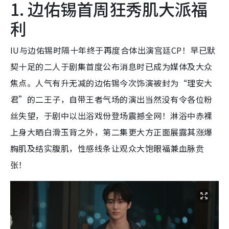
1. 边佑锡首周狂秀肌大派福
利
IU与边佑锡时隔十年终于再度合体出演宫廷CP！早已默
契十足的二人于剧集首度公布消息时已成为媒体及大众
焦点。人气有升无减的边佑锡今次饰演被封为“理安大
君”的二王子，自带王者气场的演出当然没有令各位粉
丝失望，于剧中以出浴戏份登场震撼全网！淋浴中赤裸
上身大晒白滑玉背之外，第二集更大方正面展露其涨爆
胸肌及结实腹肌，性感线条让观众大饱眼福兼血脉贲
张！