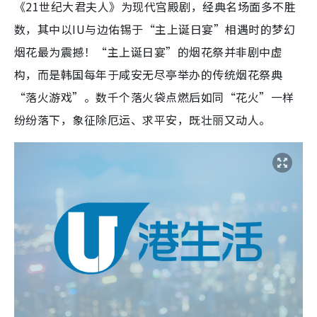
《21世纪大君夫人》为现代宫殿剧，经典名场面多不胜
数，其中以IU与边佑锡于“主上诞日宴”相遇时的梦幻
烟花最为震撼！“主上诞日宴”的烟花祭并非剧中虚
构，而是韩国每年于咸安无尽亭举办的传统烟花祭典
“落火游戏”。数千个落火袋点燃后如同“花火”一样
纷纷落下，象征除厄运、求平安，既壮丽又动人。