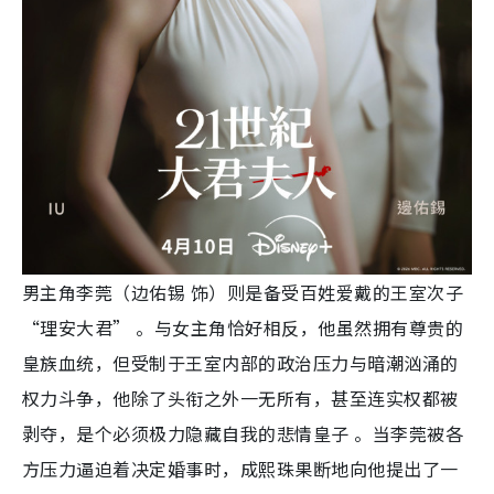
男主角李莞（边佑锡 饰）则是备受百姓爱戴的王室次子
“理安大君” 。与女主角恰好相反，他虽然拥有尊贵的
皇族血统，但受制于王室内部的政治压力与暗潮汹涌的
权力斗争，他除了头衔之外一无所有，甚至连实权都被
剥夺，是个必须极力隐藏自我的悲情皇子 。当李莞被各
方压力逼迫着决定婚事时，成熙珠果断地向他提出了一