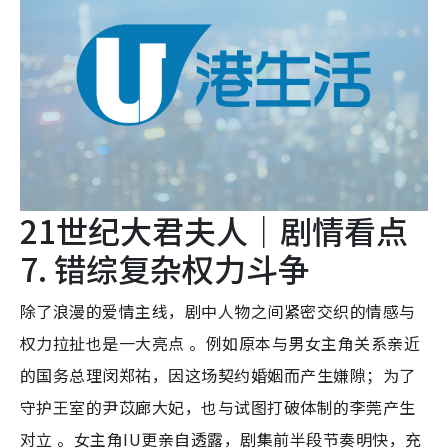
21世纪大君夫人｜剧情看点
7. 错综复杂权力斗争
除了浪漫的爱情主线，剧中人物之间紧密交织的情感与
权力拉扯也是一大亮点 。例如原本与男女主角关系亲近
的国务总理闵郑祐，因这场契约婚姻而产生嫌隙；为了
守护王室的尹苡廊大妃，也与试图打破体制的李莞产生
对立 。女主角IU更亲自透露，剧集前半段节奏明快，充