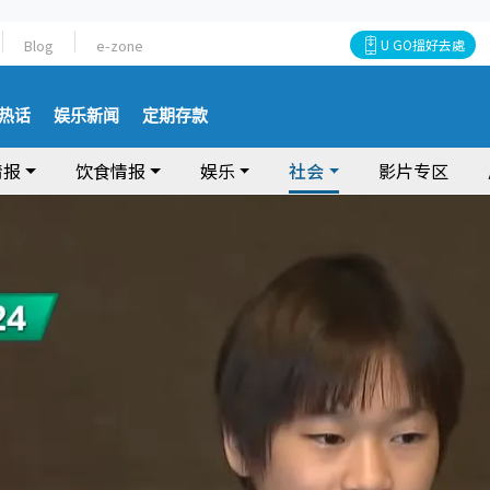
Blog
e-zone
U GO搵好去處
热话
娱乐新闻
定期存款
情报
饮食情报
娱乐
社会
影片专区