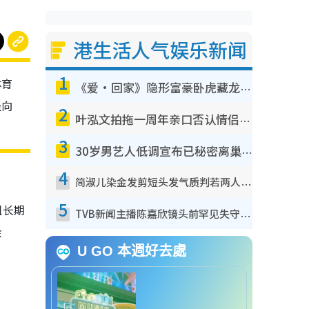
港生活人气娱乐新闻
1
体育
《爱·回家》隐形富豪卧虎藏龙！盘点12位财气逼人的有钱艺人：这位美女3亿身家不愁做
经向
2
叶泓文拍拖一周年亲口否认情侣关系？！被质疑感情造假竟称GM“普通同事”
3
30岁男艺人低调宣布已秘密离巢！人气急跌变失踪人口：“这几年过得并不容易”
4
简淑儿染金发剪短头发气质判若两人！吓坏老公麦大力都认不出：“你做什么？”
5
组长期
TVB新闻主播陈嘉欣镜头前罕见失守！遭林超英一句话突袭吓坏当场大笑
金
U GO 本週好去處