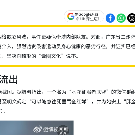
在Google追蹤
《UHK 港生活》
网络欺凌风波，事件更疑似牵涉内部队友。对此，广东省二沙
速介入，强烈谴责侵害运动员身心健康的恶劣行径，并证实已
任，坚决向畸形的“饭圈文化”说不。
流出
话截图。据爆料指出，一个名为“水花征服者联盟”的微信群
甚至明文规定“可以随意往死里骂全红婵”，并为她安上“胖
号。