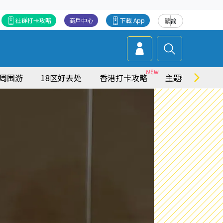
社群打卡攻略
商戶中心
下載 App
繁
简
周围游
18区好去处
香港打卡攻略
主题特集