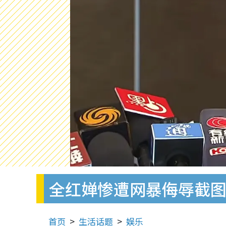
全红婵惨遭网暴侮辱截图
首页
生活话题
娱乐