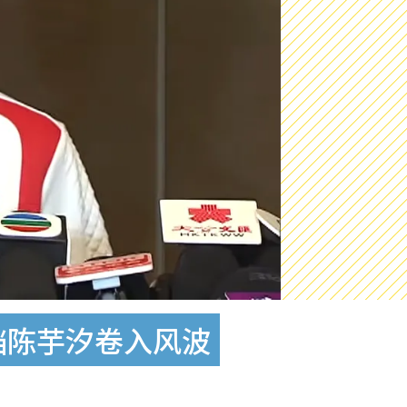
档陈芋汐卷入风波