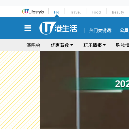
HK
Travel
Food
Beauty
热门关键词：
公屋
演唱会
优惠着数
玩乐情报
购物