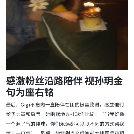
感激粉丝沿路陪伴 视孙玥金
句为座右铭
最后，Gigi不忘向一直陪伴在侧的粉丝致谢，感激他们
给予力量和勇气。她幽默地以排球作比喻：“当我好像
一个漏了气的排球，你们永远都可以以不同的方式帮我
续上一口气”。最后，她特别点名感谢前女排国手孙玥