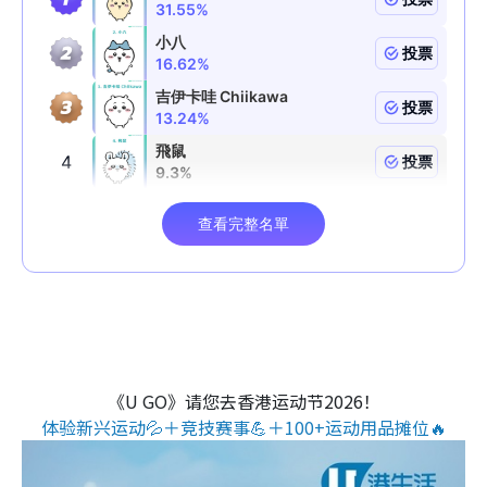
《U GO》请您去香港运动节2026！
体验新兴运动💦＋竞技赛事💪＋100+运动用品摊位🔥