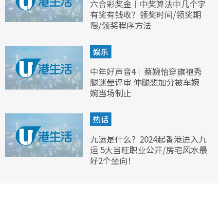
六合彩奖金︱中奖算法中几个字
有奖有钱收？领奖时间/领奖期
限/领奖程序方法
娱乐
中年好声音4｜蔡婉怡穿旗袍秀
腿迷晕评审 伸腿想加分被车婉
婉当场制止
热话
九运是什么？2024起香港进入九
运 5大当旺职业公开/房宅风水最
好2个坐向！