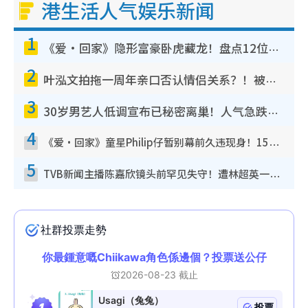
港生活人气娱乐新闻
1
《爱·回家》隐形富豪卧虎藏龙！盘点12位财气逼人的有钱艺人：这位美女3亿身家不愁做
2
叶泓文拍拖一周年亲口否认情侣关系？！被质疑感情造假竟称GM“普通同事”
3
30岁男艺人低调宣布已秘密离巢！人气急跌变失踪人口：“这几年过得并不容易”
4
《爱·回家》童星Philip仔暂别幕前久违现身！15岁近况暴风成长长高变帅气少年
5
TVB新闻主播陈嘉欣镜头前罕见失守！遭林超英一句话突袭吓坏当场大笑