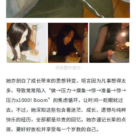
点击图片放大
她亦剖白了成长带来的思想转变，坦言因为凡事想得太
多，导致常常陷入“做→压力→摸鱼→惊→准备→惊→
压力x1000! Boom”的焦虑循环，让时间一眨眼就过
去。不过，她深知这些包含着迷茫、成长、遗憾与纯粹
快乐的经历，全部都是珍贵的回忆。她亦谨记长辈的点
拨，要好好放松并享受每一个岁数的自己。