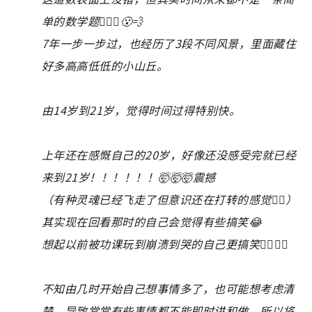
单的数学题🤦🏻‍♀️😮‍💨
7年一步一步过，也经历了3段不同风景，里面藏住
好多高高低低的小山丘。
由14岁到21岁，觉得时间过得特别快。
上年还在感慨自己的20岁，好像还没感受完就已经
来到21岁！！！！！！🤯🤯🤯震撼
（有种灵魂已经飞走了但意识还在打转的感觉🙂‍↕️）
其实现在回看那时的自己会觉得有些搞笑😂
想起以前被功课玩到崩溃到哭的自己更搞笑👉🏻👈🏻
不知由几时开始自己想事情多了，也可能想考虑清
楚，导致常常有些事情都不能即时讲和做，所以将