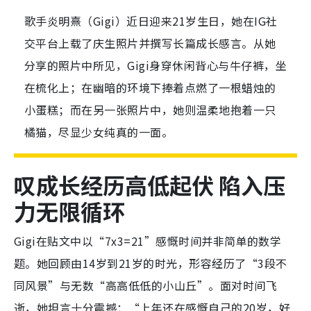
歌手炎明熹（Gigi）近日迎来21岁生日，她在IG社
交平台上载了庆生照片并撰写长篇成长感言。从她
分享的照片中所见，Gigi身穿休闲背心与牛仔裤，坐
在梳化上；在幽暗的环境下捧着点燃了一根蜡烛的
小蛋糕；而在另一张照片中，她则温柔地抱着一只
橘猫，尽显少女纯真的一面。
叹成长经历高低起伏 陷入压
力无限循环
Gigi在贴文中以“7x3=21”感慨时间并非简单的数学
题。她回顾由14岁到21岁的时光，形容经历了“3段不
同风景”与无数“高高低低的小山丘”。面对时间飞
逝，她坦言十分震撼：“上年还在感慨自己的20岁，好