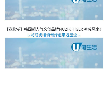
【送您🐯】韩国超人气文创品牌MUZIK TIGER 冰感风扇！
↓将萌虎嘅慵懒疗愈带返屋企↓