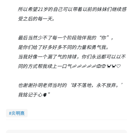
所以希望21岁的自己可以带着以前的妹妹们继续感
受之后的每一天。
最后当然少不了每一个阶段陪伴我的“你”，
是你们给了好多好多不同的力量和勇气我。
当我好像一个漏了气的排球，你们永远都可以以不
同的方式帮我续上一口气🦐🦐🦐🦐🦐🙉🙊🦀🦀🤍
也谢谢孙玥老师当时的‘球不落地，永不放弃。’
我铭记于心🫀”
炎明熹