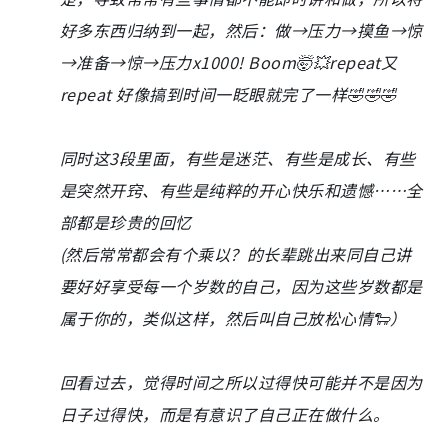
好多东西归纳到一起，然后：做→压力→摸鱼→惊
→准备→惊→压力x1000! Boom🤯💥repeat又
repeat 好像搞到时间一眨眼就完了一样🤣🤣🤣
同时这3段里面，有些是迷茫、有些是成长、有些
是突然开窍、有些是纯粹的开心快乐和遗憾……全
部都是珍贵的回忆
(然后常常都会有个乘以？的长辈跳出来同自己讲
要好好享受每一个岁数的自己，因为这些岁数都是
属于你的，类似这样，然后叫自己放松心情🐑）
回看过去，觉得时间之所以过得快可能并不是因为
日子过得快，而是有意识了自己正在做什么。