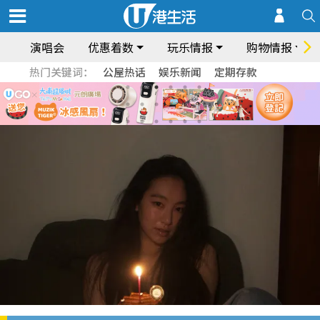
演唱会
优惠着数
玩乐情报
购物情报
热门关键词：
公屋热话
娱乐新闻
定期存款