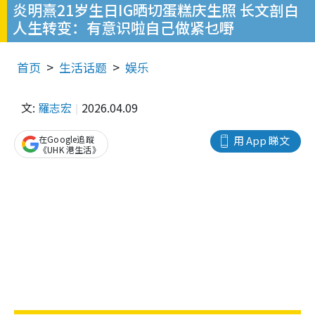
炎明熹21岁生日IG晒切蛋糕庆生照 长文剖白
人生转变：有意识啦自己做紧乜嘢
首页
生活话题
娱乐
文:
羅志宏
2026.04.09
在Google追蹤
用 App 睇文
《UHK 港生活》