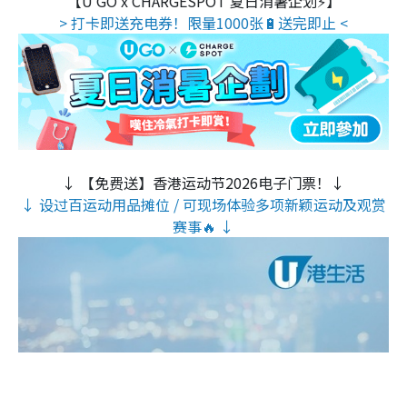
【U GO x CHARGESPOT 夏日消暑企划⚡】
> 打卡即送充电券！限量1000张🔋送完即止 <
↓ 【免费送】香港运动节2026电子门票！↓
↓ 设过百运动用品摊位 / 可现场体验多项新颖运动及观赏
赛事🔥 ↓