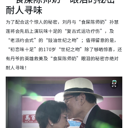
耐人寻味
为了配合这个惊人的秘密，刘丹与“食屎陈师奶”孙慧
莲将会先后上演玩味十足的“复古式运功疗伤”，及
“老派约会式”的“豉油世纪之吻”；值得留意的是，
“初恋味十足”的170岁“世纪之吻”除了够晒惊喜，还
有丹爷的英雄救美及“食屎陈师奶”眼泪的秘密亦绝对
耐人寻味！