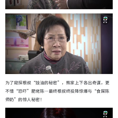
为了窥探根叔“豉油的秘密”，熊家上下各出奇谋，更
不惜“恐吓”肥佬陈…最终根叔终投降惊爆与“食屎陈
师奶”的惊人秘密！