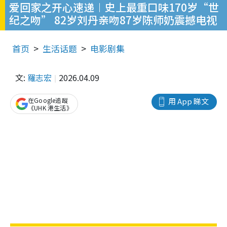
爱回家之开心速递︱史上最重口味170岁“世
纪之吻” 82岁刘丹亲吻87岁陈师奶震撼电视
首页
生活话题
电影剧集
文:
羅志宏
2026.04.09
在Google追蹤
用 App 睇文
《UHK 港生活》