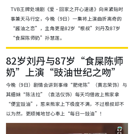
TVB王牌处境剧《爱·回家之开心速递》向来紧贴时
事兼天马行空，今晚（9日）一集将上演曲折离奇的
“酱油之恋”，主角更是82岁“根叔”刘丹及87岁
“食屎陈师奶”孙慧莲。
82岁刘丹与87岁“食屎陈师
奶”上演“豉油世纪之吻”
今晚（9日）剧情会讲到事缘“肥佬陈”（黄志荣饰）与
其细妹“陈法拉”（袁洁仪饰）每天均借故上熊家拿
“便宜豉油”，惹来熊家上下极度不满，不过根叔却不
以为然，更顺摊地甘心奉上“每日一豉油”！