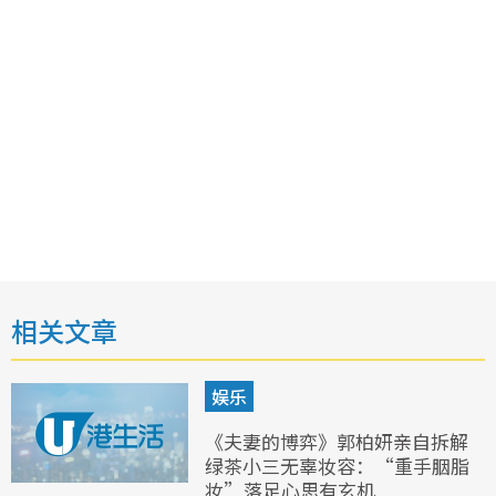
相关文章
娱乐
《夫妻的博弈》郭柏妍亲自拆解
绿茶小三无辜妆容：“重手胭脂
妆”落足心思有玄机