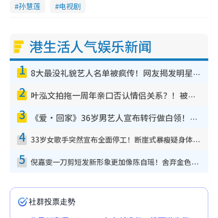
孙慧莲
电视剧
港生活人气娱乐新闻
1
8大最没礼貌艺人名单被疯传！网友揭发明星真面目，一致数落这一位是无品天花板？
2
叶泓文拍拖一周年亲口否认情侣关系？！被质疑感情造假竟称GM“普通同事”
3
《爱·回家》36岁男艺人宣布转行做白领！卸下艺人身份回归素人平淡生活
4
33岁女歌手突然宣布全面停工！断崖式暴瘦疑身体亮红灯！声明曝：将暂时淡出
5
倪嘉雯一刀剪短发新形象更加像陈自瑶！舍弃金色长发造型气质大变超惊喜