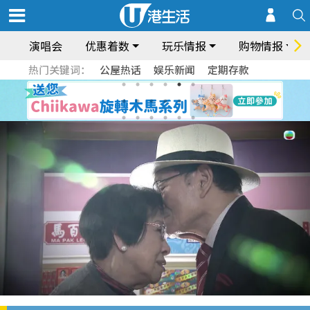
演唱会
优惠着数
玩乐情报
购物情报
热门关键词：
公屋热话
娱乐新闻
定期存款