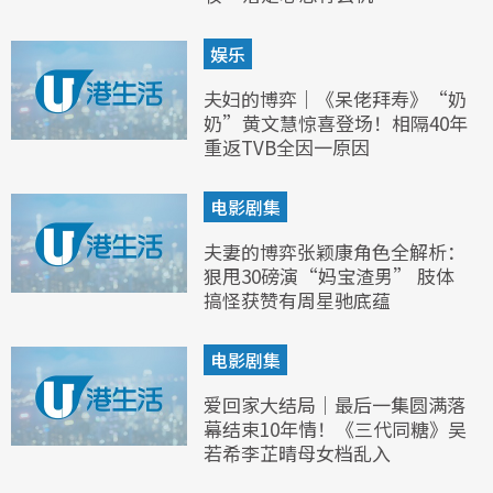
娱乐
夫妇的博弈｜《呆佬拜寿》“奶
奶”黄文慧惊喜登场！相隔40年
重返TVB全因一原因
电影剧集
夫妻的博弈张颖康角色全解析：
狠甩30磅演“妈宝渣男” 肢体
搞怪获赞有周星驰底蕴
电影剧集
爱回家大结局｜最后一集圆满落
幕结束10年情！《三代同糖》吴
若希李芷晴母女档乱入