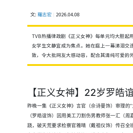
文:
羅志宏
2026.04.08
TVB热播律政剧《正义女神》每单元均大胆起用
女学生文静宜成为焦点。她在庭上一幕涕泪交
致，令大批网友大感动容，配合其清纯可爱的
【正义女神】22岁罗皓谊清
昨晚一集《正义女神》言官（佘诗曼饰）审理的“
（罗皓谊饰）因用美工刀割伤男教师张一汇（周
跷，破天荒要求检察官雅晴（戴祖仪饰）传召全班