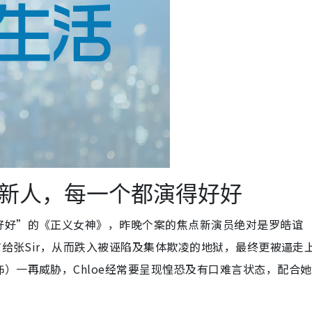
新人，每一个都演得好好
好好”的《正义女神》，昨晚个案的焦点新演员绝对是罗皓谊
信给张Sir，从而跌入被诬陷及集体欺凌的地狱，最终更被逼走
）一再威胁，Chloe经常要呈现惶恐及有口难言状态，配合