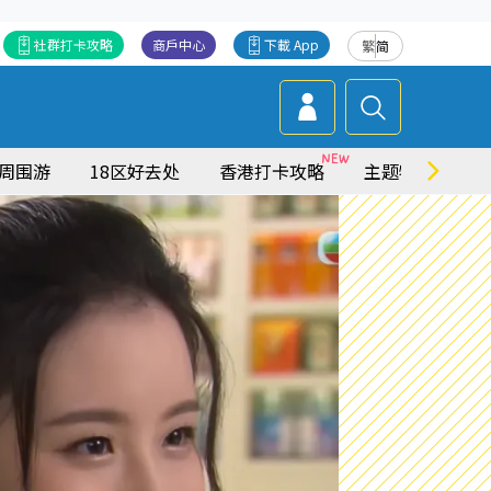
社群打卡攻略
商戶中心
下載 App
繁
简
周围游
18区好去处
香港打卡攻略
主题特集