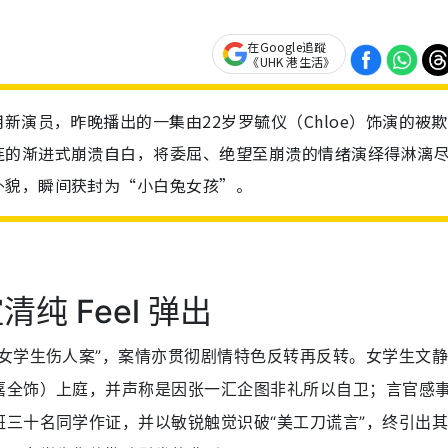
在Google追蹤
《UHK 港生活》
新演员，昨晚播出的一集由22岁罗毓仪（Chloe）饰演的被
连的渐进式崩溃自白，将委屈、绝望至崩溃的情绪演绎得淋漓
外貌，瞬间获封为“小白兔女孩”。
纯 Feel 弹出
女学生伤人案”，案情亦贯彻剧情特色反转再反转。女学生文
嘉全饰）上庭，并声称是因张一汇企图非礼所以自卫；言官感
三十名同学作证，并以敏锐触觉识破“美工刀谎言”，终引出