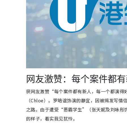
网友激赞：每个案件都有
获网友激赞“每个案件都有新人，每一个都演得
（Chloe）。罗皓谊饰演的静宜，因被揭发写情
之路。由于遭受“恶霸学生”（张天妮及刘咏彤饰
的样子，着实我见犹怜。