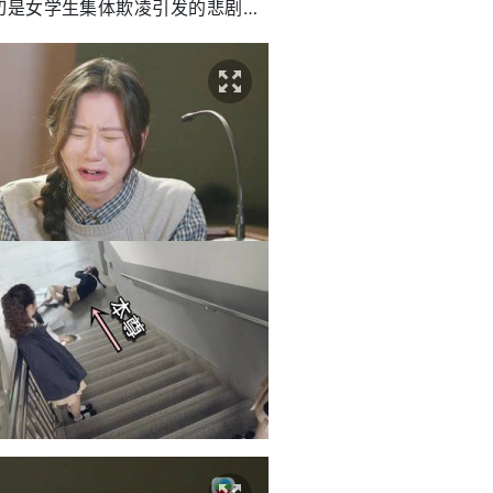
切是女学生集体欺凌引发的悲剧…