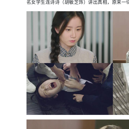
名女学生连诗诗（胡敏芝饰）讲出真相，原来一