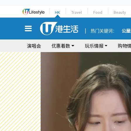
HK
Travel
Food
Beauty
热门关键词：
公屋
演唱会
优惠着数
玩乐情报
购物