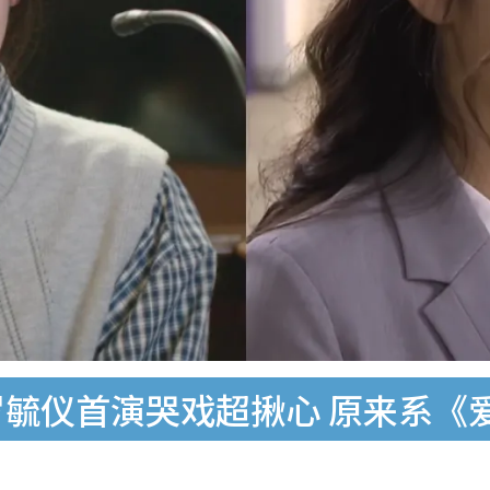
罗毓仪首演哭戏超揪心 原来系《