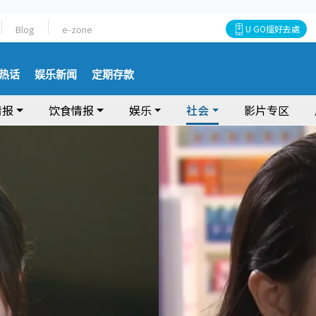
Blog
e-zone
U GO搵好去處
热话
娱乐新闻
定期存款
情报
饮食情报
娱乐
社会
影片专区