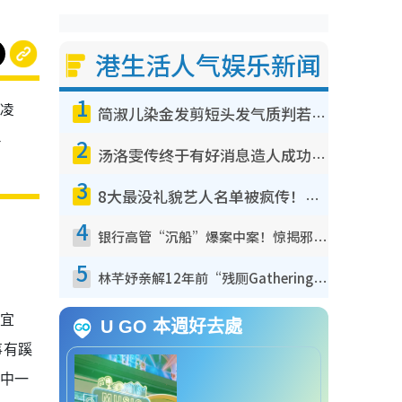
港生活人气娱乐新闻
1
欺凌
简淑儿染金发剪短头发气质判若两人！吓坏老公麦大力都认不出：“你做什么？”
尽
2
汤洛雯传终于有好消息造人成功！两大细节曝孕味极浓引猜测：大肚婆先会咁！
3
8大最没礼貌艺人名单被疯传！网友揭发明星真面目，一致数落这一位是无品天花板？
4
银行高管“沉船”爆案中案！惊揭邪教洗脑操控卖淫被吞600万，幕后黑手讲多错多
5
林芊妤亲解12年前“残厕Gathering”真相！高层解约一句话重创尊严，至今拒返TVB
静宜
U GO 本週好去處
事有蹊
其中一