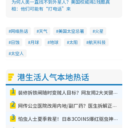
为何人类一直找不到外星人？美国权威揭1残酷真
相：他们可能有“打电话”来
网络热话
天气
美国太空总署
火星
日蚀
月球
地球
太阳
航天科技
太空人
港生活人气本地热话
1
装修拆铁闸随时变贼人目标？网友揭2大关键用途：装新款等于白装？附新旧铁闸分别
2
网传公立医院改用内地/副厂药？医生拆解正副厂分别，揭4类人换药随时出事
3
怕虫人士夏季救星！日本3COINS爆红驱虫神器$45起 1招“全程免触碰”轻松搞定小强