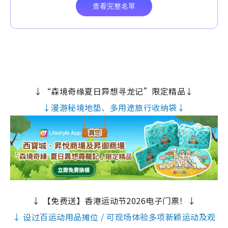
↓“森境奇缘夏日异想寻龙记”限定精品↓
↓漫游秘境地垫、多用途旅行收纳袋↓
↓ 【免费送】香港运动节2026电子门票！↓
↓ 设过百运动用品摊位 / 可现场体验多项新颖运动及观