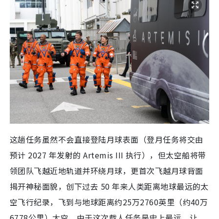
这趟任务虽然不会直接登陆月球表面（登月任务将交由
预计 2027 年发射的 Artemis III 执行），但太空船将带
领团队飞越近地轨道并环绕月球，更首次飞越月球背面
揭开神秘面貌，创下过去 50 年来人类距离地球最远的太
空飞行纪录，飞到与地球距离约25万2760英里（约40万
6778公里）太空，由于这次载人任务是史上最远，让