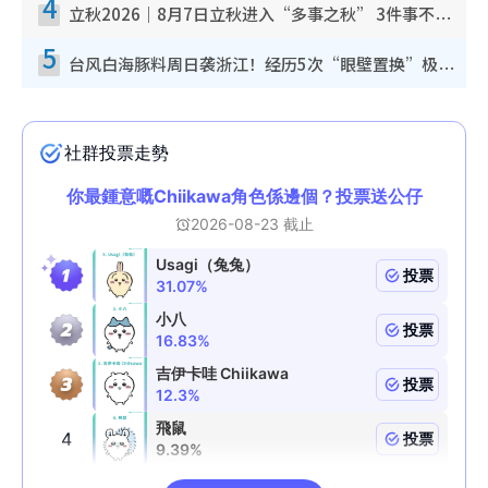
4
立秋2026｜8月7日立秋进入“多事之秋” 3件事不可做！专家教6招开运 清杂物／钱包纳气接好运
5
台风白海豚料周日袭浙江！经历5次“眼壁置换”极罕见 成登陆内地最长途台风