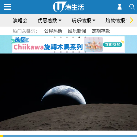
演唱会
优惠着数
玩乐情报
购物情报
热门关键词：
公屋热话
娱乐新闻
定期存款