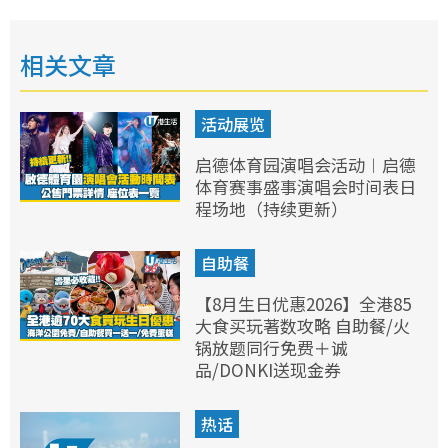
相关文章
活动展览
启德体育园演唱会活动︱启德
体育赛事盛事演唱会时间表日
程场地（持续更新）
自助餐
【8月生日优惠2026】全港85
大食买玩著数攻略 自助餐/火
锅放题同行免费＋诚
品/DONKI送现金券
热话