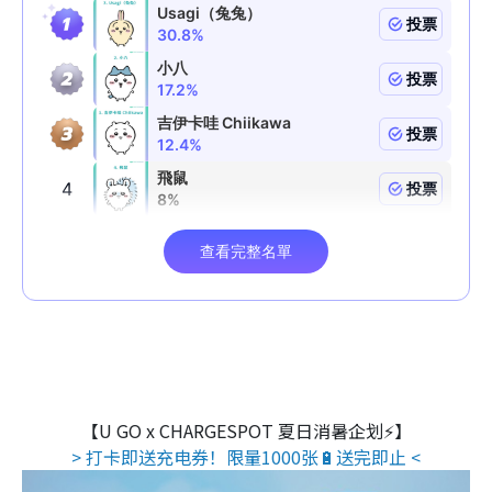
【U GO x CHARGESPOT 夏日消暑企划⚡】
> 打卡即送充电券！限量1000张🔋送完即止 <