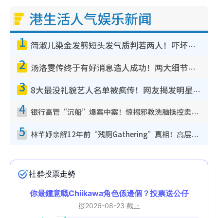
港生活人气娱乐新闻
1
简淑儿染金发剪短头发气质判若两人！吓坏老公麦大力都认不出：“你做什么？”
2
汤洛雯传终于有好消息造人成功！两大细节曝孕味极浓引猜测：大肚婆先会咁！
3
8大最没礼貌艺人名单被疯传！网友揭发明星真面目，一致数落这一位是无品天花板？
4
银行高管“沉船”爆案中案！惊揭邪教洗脑操控卖淫被吞600万，幕后黑手讲多错多
5
林芊妤亲解12年前“残厕Gathering”真相！高层解约一句话重创尊严，至今拒返TVB