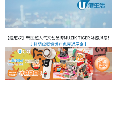
【送您🐯】韩国超人气文创品牌MUZIK TIGER 冰感风扇！
↓将萌虎嘅慵懒疗愈带返屋企↓