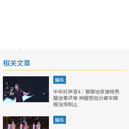
相关文章
娱乐
中年好声音4｜蔡婉怡穿旗袍秀
腿迷晕评审 伸腿想加分被车婉
婉当场制止
娱乐