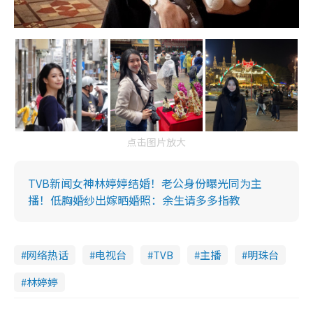
点击图片放大
TVB新闻女神林婷婷结婚！老公身份曝光同为主
播！低胸婚纱出嫁晒婚照：余生请多多指教
网络热话
电视台
TVB
主播
明珠台
林婷婷