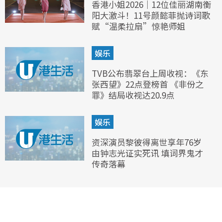
香港小姐2026｜12位佳丽湖南衡
阳大激斗！11号颜懿菲抛诗词歌
赋“温柔拉扇”惊艳师姐
娱乐
TVB公布翡翠台上周收视：《东
张西望》22点登榜首 《非份之
罪》结局收视达20.9点
娱乐
资深演员黎彼得离世享年76岁
由钟志光证实死讯 填词界鬼才
传奇落幕