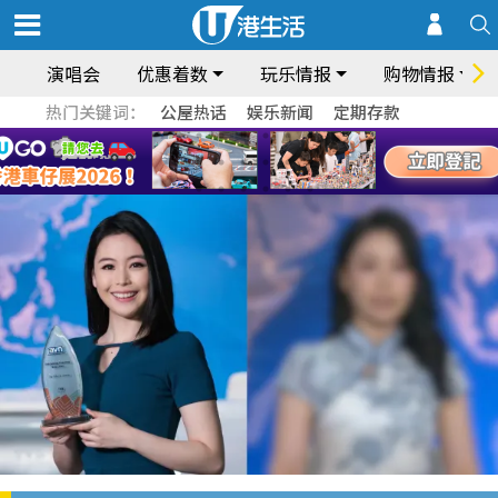
演唱会
优惠着数
玩乐情报
购物情报
热门关键词：
公屋热话
娱乐新闻
定期存款