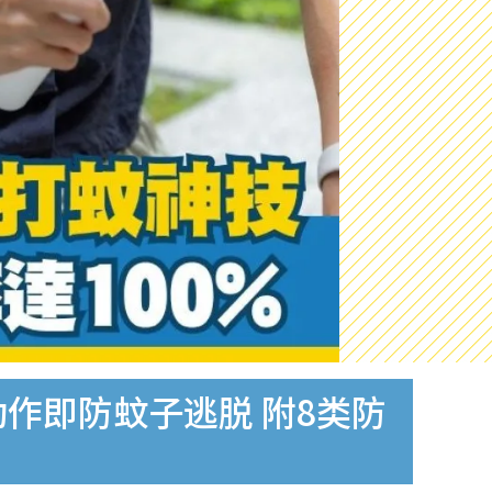
作即防蚊子逃脱 附8类防