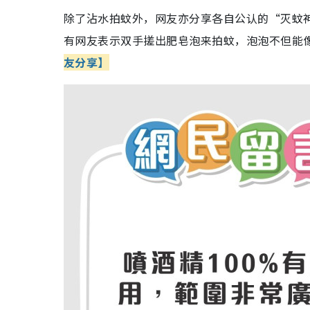
除了沾水拍蚊外，网友亦分享各自公认的“灭蚊
有网友表示双手搓出肥皂泡来拍蚊，泡泡不但能
友分享】