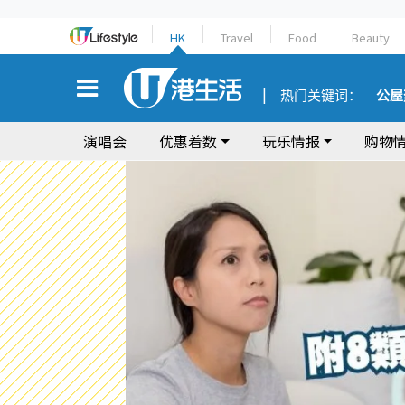
HK
Travel
Food
Beauty
热门关键词：
公屋
演唱会
优惠着数
玩乐情报
购物