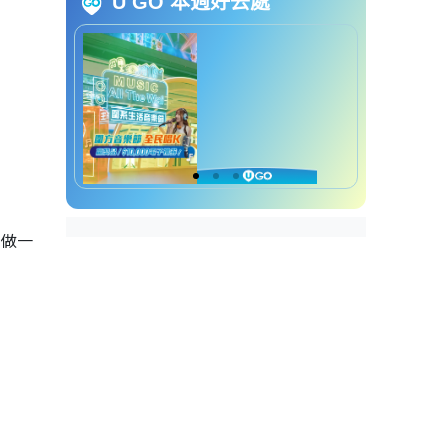
U GO 本週好去處
蚊方法
如何吸引蚊子出来？DIY捕
蚊陷阱
灭蚊神曲蚊子听到即“晕陀陀”愈飞
愈慢
蚊子吸血速度慢近四倍
多做一