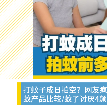
打蚊子成日拍空？网友疯
蚊产品比较/蚊子讨厌4