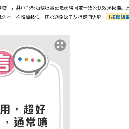
神物”，其中75%酒精喷雾更是获得网友一致公认效果极佳。
像沾水一样增加黏性，还能避免蚊子从指缝间逃脱。
【按图睇