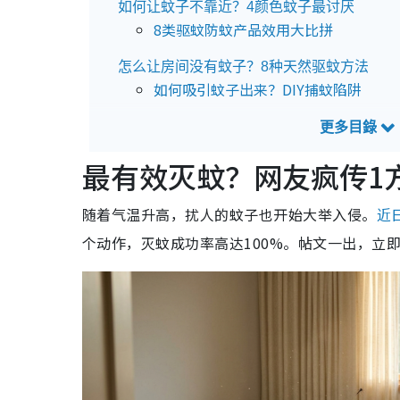
如何让蚊子不靠近？4颜色蚊子最讨厌
8类驱蚊防蚊产品效用大比拼
怎么让房间没有蚊子？8种天然驱蚊方法
如何吸引蚊子出来？DIY捕蚊陷阱
灭蚊神曲蚊子听到即“晕陀陀”愈飞愈慢
蚊子吸血速度慢近四倍
最有效灭蚊？网友疯传1方
随着气温升高，扰人的蚊子也开始大举入侵。
近
个动作，灭蚊成功率高达100%。帖文一出，立