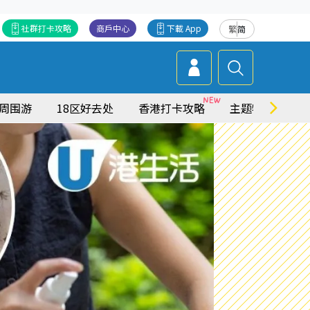
社群打卡攻略
商戶中心
下載 App
繁
简
周围游
18区好去处
香港打卡攻略
主题特集