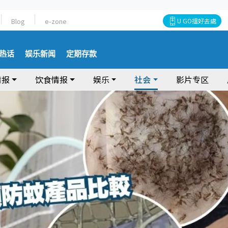
Blog
e-zone
U GO搵好去處
热话
娱乐新闻
定期存款
情报
饮食情报
娱乐
社会
影片专区