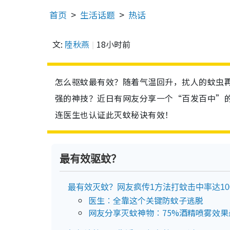
首页
生活话题
热话
文:
陸秋燕
18小时前
怎么驱蚊最有效？随着气温回升，扰人的蚊虫
强的神技？近日有网友分享一个“百发百中”的
连医生也认证此灭蚊秘诀有效！
最有效驱蚊？
最有效灭蚊？网友疯传1方法打蚊击中率达10
医生︰全靠这个关键防蚊子逃脱
网友分享灭蚊神物︰75%酒精喷雾效果