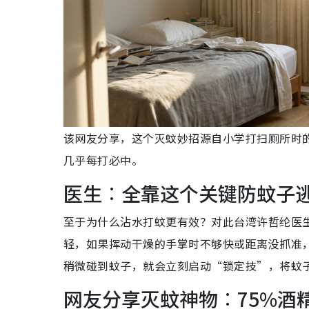
该网友分享，这个灭蚊妙招源自小学打扫厕所时
几乎每打必中。
医生︰全靠这个关键防蚊子
至于为什么沾水打蚊更有效？对此台湾许哲纶医
轻，
如果挥动干燥的手掌时不够快或距离没抓准
稍微碰到蚊子，就会立刻启动“锁定技”，将蚊
网友分享灭蚊神物︰75%酒