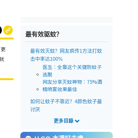
最有效驱蚊？
有更
最有效灭蚊？网友疯传1方法打蚊
就
击中率达100%
医生︰全靠这个关键防蚊子
逃脱
网友分享灭蚊神物︰75%酒
精喷雾效果最佳
如何让蚊子不靠近？4颜色蚊子最
讨厌
8类驱蚊防蚊产品效用大比
拼
怎么让房间没有蚊子？8种天然驱