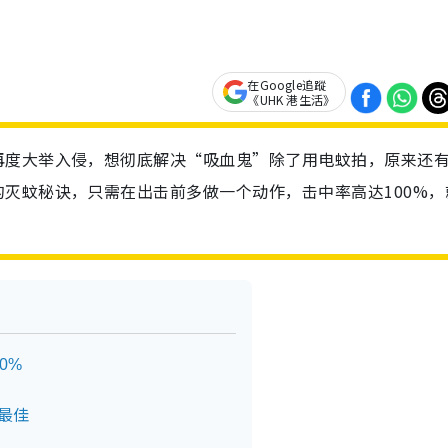
在Google追蹤
《UHK 港生活》
再度大举入侵，想彻底解决“吸血鬼”除了用电蚊拍，原来还
灭蚊秘诀，只需在出击前多做一个动作，击中率高达100%，
0%
最佳